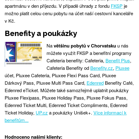
apartmánu v den příjezdu. V případě úhrady z fondu
FKSP
je
možno platit celou cenu pobytu na účet naší cestovní kanceláře
v Kč.
Benefity a poukázky
Na
většinu pobytů v Chorvatsku
u nás
můžete využít FKSP a benefitní programy
Cafeteria benefity: Cafeteria,
Benefit Plus
,
Cafeteria Benefity od
Benefity.cz
,
Pluxee
účet, Pluxee Cafeteria, Pluxee Flexi Pass Card, Pluxee
Dárkový Pass, Pluxee Multi Pass Card,
Edenred
Benefity Café,
Edenred eTicket. Můžete také samozřejmě uplatnit poukázky
Pluxee Flexipass, Pluxee Holiday Pass, Pluxee Fokus Pass,
Edenred Ticket Multi, Edenred Ticket Compliments, Edenred
Ticket Holiday,
UP.cz
a poukázky Unišek+.
Více informací k
benefitům...
Hodnoceno našimi klienty: