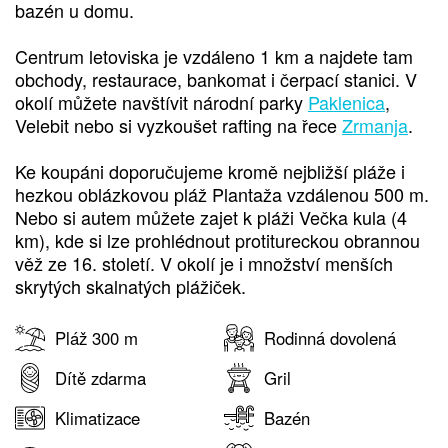
bazén u domu.
Centrum letoviska je vzdáleno 1 km a najdete tam
obchody, restaurace, bankomat i čerpací stanici. V
okolí můžete navštívit národní parky
Paklenica
,
Velebit nebo si vyzkoušet rafting na řece
Zrmanja
.
Ke koupáni doporučujeme kromě nejbližší pláže i
hezkou oblázkovou pláž Plantaža vzdálenou 500 m.
Nebo si autem můžete zajet k pláži Večka kula (4
km), kde si lze prohlédnout protitureckou obrannou
věž ze 16. století. V okolí je i množství menších
skrytých skalnatých plážiček.
Pláž 300 m
Rodinná dovolená
Dítě zdarma
Gril
Klimatizace
Bazén