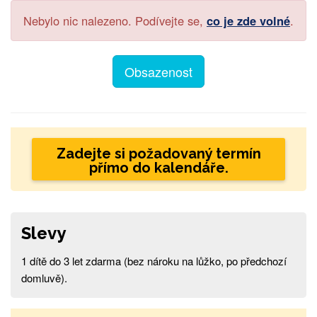
Nebylo nic nalezeno. Podívejte se,
co je zde volné
.
Obsazenost
Zadejte si požadovaný termín
přímo do kalendáře.
Slevy
1 dítě do 3 let zdarma (bez nároku na lůžko, po předchozí
domluvě).