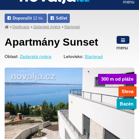
menu
Doporučit
12 tis.
Sdílet
Destinace
Zadarská riviéra
Starigrad
Apartmány Sunset
menu
Oblast:
Zadarská riviéra
Letovisko:
Starigrad
300 m od pláže
Sleva
Bazén