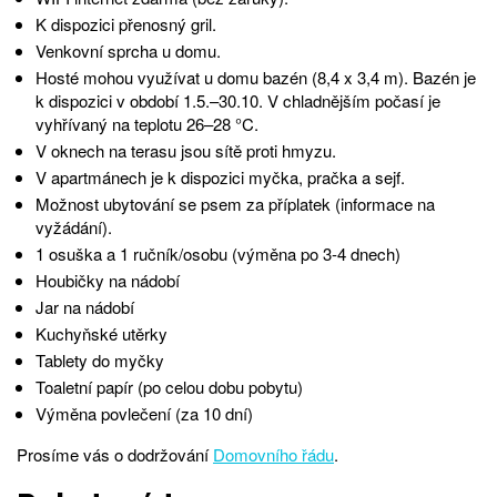
K dispozici přenosný gril.
Venkovní sprcha u domu.
Hosté mohou využívat u domu bazén (8,4 x 3,4 m). Bazén je
k dispozici v období 1.5.–30.10. V chladnějším počasí je
vyhřívaný na teplotu 26–28 °C.
V oknech na terasu jsou sítě proti hmyzu.
V apartmánech je k dispozici myčka, pračka a sejf.
Možnost ubytování se psem za příplatek (informace na
vyžádání).
1 osuška a 1 ručník/osobu (výměna po 3-4 dnech)
Houbičky na nádobí
Jar na nádobí
Kuchyňské utěrky
Tablety do myčky
Toaletní papír (po celou dobu pobytu)
Výměna povlečení (za 10 dní)
Prosíme vás o dodržování
Domovního řádu
.