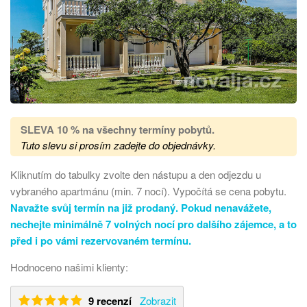
SLEVA 10 % na všechny termíny pobytů
.
Tuto slevu si prosím zadejte do objednávky.
Kliknutím do tabulky zvolte den nástupu a den odjezdu u
vybraného apartmánu (min. 7 nocí). Vypočítá se cena pobytu.
Navažte svůj termín na již prodaný. Pokud nenavážete,
nechejte minimálně 7 volných nocí pro dalšího zájemce, a to
před i po vámi rezervovaném termínu.
Hodnoceno našimi klienty:
9 recenzí
Zobrazit