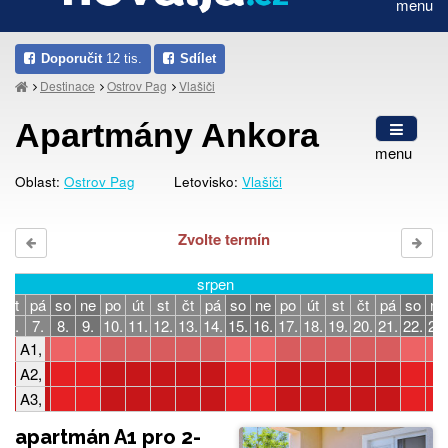
menu
Doporučit
12 tis.
Sdílet
Destinace
Ostrov Pag
Vlašiči
Apartmány Ankora
menu
Oblast:
Ostrov Pag
Letovisko:
Vlašiči
Zvolte termín
srpen
čt
pá
so
ne
po
út
st
čt
pá
so
ne
po
út
st
čt
pá
so
ne
6.
7.
8.
9.
10.
11.
12.
13.
14.
15.
16.
17.
18.
19.
20.
21.
22.
23.
A1, 2-3 osoby, 1 ložnice
A2, 4-6 osob, 2 ložnice
A3, 6-8 osob, 3 ložnice
apartmán A1 pro 2-