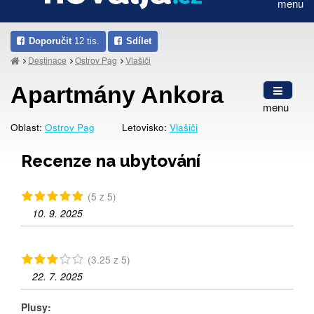
menu
Doporučit
12 tis.
Sdílet
Destinace
Ostrov Pag
Vlašiči
Apartmány Ankora
menu
Oblast:
Ostrov Pag
Letovisko:
Vlašiči
Recenze na ubytování
(5 z 5)
10. 9. 2025
(3.25 z 5)
22. 7. 2025
Plusy: