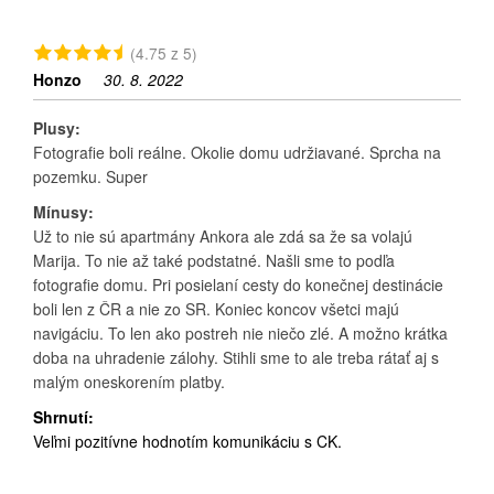
(4.75 z 5)
Honzo
30. 8. 2022
Plusy:
Fotografie boli reálne. Okolie domu udržiavané. Sprcha na
pozemku. Super
Mínusy:
Už to nie sú apartmány Ankora ale zdá sa že sa volajú
Marija. To nie až také podstatné. Našli sme to podľa
fotografie domu. Pri posielaní cesty do konečnej destinácie
boli len z ČR a nie zo SR. Koniec koncov všetci majú
navigáciu. To len ako postreh nie niečo zlé. A možno krátka
doba na uhradenie zálohy. Stihli sme to ale treba rátať aj s
malým oneskorením platby.
Shrnutí:
Veľmi pozitívne hodnotím komunikáciu s CK.