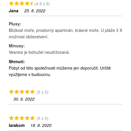
(4.5 z 5)
Jana
25. 8. 2022
Plusy:
Blízkost moře, prostorný apartmán, krásné moře. U pláže 3 X
možnost občerstvení.
Mínusy:
Vesnice je bohužel neudržovaná.
Shrnutí:
Pobyt od této společnosti můžeme jen doporučit. Určitě
využijeme v budoucnu.
(5 z 5)
30. 6. 2022
(5 z 5)
larakom
18. 8. 2020