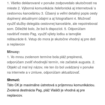
1. Všetko deklarované v ponuke zodpovedalo skutočnosti na
mieste 2. Výborná komunikácia /telefonická aj internetová/ s
cestovnou kanceláriou 3. Úžasný a veľmi detailný popis cesty
doplnený aktuálnymi údajmi a aj fotografiami 4. Možnosť
využiť služby delegáta cestovnej kancelárie, ale nepotreboval
som. Dôležité bolo, že bol k dispozícii. 5. Odporúčam
navštíviť mesto Pag, využiť výlety loďou a tamojšie
reštaurácie 6. Vstup do mora je skutočne vhodný aj pre deti
a neplavcov
Mínusy:
1. Vo mnou zvolenom termíne bola pláž preplnená,
odporúčam zvoliť vhodnejší termín, nie začiatok augusta. 2.
Objekt už mal iný názov, nie ten čo bol uvádzaný v ponuke
na internete a v zmluve, odporúčam aktualizovať.
Shrnutí:
Táto CK je maximálne ústretová s príjemnou komunikáciou.
Zvolená destinácia Pag, pláž Vlašiči je vhodná aj pre
neplavcov.