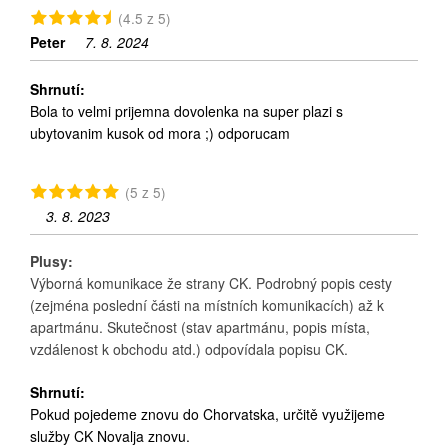
(4.5 z 5)
Peter
7. 8. 2024
Shrnutí:
Bola to velmi prijemna dovolenka na super plazi s
ubytovanim kusok od mora ;) odporucam
(5 z 5)
3. 8. 2023
Plusy:
Výborná komunikace že strany CK. Podrobný popis cesty
(zejména poslední části na místních komunikacích) až k
apartmánu. Skutečnost (stav apartmánu, popis místa,
vzdálenost k obchodu atd.) odpovídala popisu CK.
Shrnutí:
Pokud pojedeme znovu do Chorvatska, určitě využijeme
služby CK Novalja znovu.