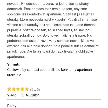
nevedel. Pri odchode ma zarazila jedna vec zo strany
domacich. Pani domaca totiz trvala na tom, aby sme
spolocne isli skontrolovat apartman. Obzvlast ju zaujimali
uteraky, ktore nevedela najst v kupelni. Pouzivali sme nase
vlastne a ich uteraky boli na mieste, kam ich pano domaca
pripravila. Vyzeralo to tak, ze si snad mysli, ze sme tie
uteraky zobrali domov. Bolo to velmi divne a trapne. Nic
podobne som este nezazil, vzdy som len nechal kluce vo
dverach, tak ako bolo dohodnute a podal si ruku s domacimi
pri odchode. Ale tu nie, pani domaca trvala na obhliadke
apartmanu.
Shrnutí:
Cestovku by som asi odporucil, ale konkretny apartman
urcite nie.
(5 z 5)
Vlado
6. 10. 2024
Plusy: