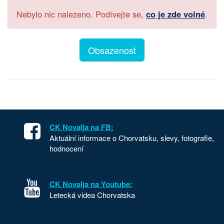
Nebylo nic nalezeno. Podívejte se,
co je zde volné
.
Obsazenost
CK Novalja na FB:
Aktuální informace o Chorvatsku, slevy, fotografie,
hodnocení
CK Novalja na Youtube:
Letecká videa Chorvatska