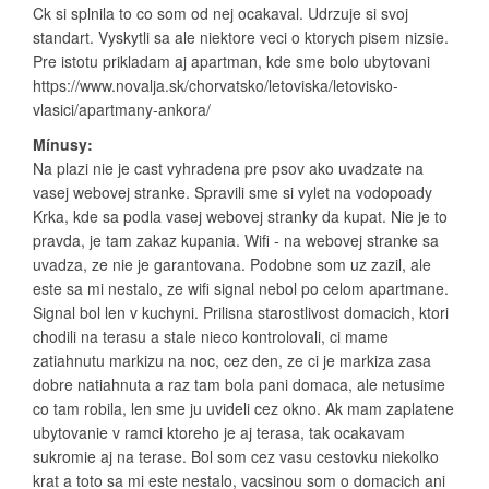
Ck si splnila to co som od nej ocakaval. Udrzuje si svoj
standart. Vyskytli sa ale niektore veci o ktorych pisem nizsie.
Pre istotu prikladam aj apartman, kde sme bolo ubytovani
https://www.novalja.sk/chorvatsko/letoviska/letovisko-
vlasici/apartmany-ankora/
Mínusy:
Na plazi nie je cast vyhradena pre psov ako uvadzate na
vasej webovej stranke. Spravili sme si vylet na vodopoady
Krka, kde sa podla vasej webovej stranky da kupat. Nie je to
pravda, je tam zakaz kupania. Wifi - na webovej stranke sa
uvadza, ze nie je garantovana. Podobne som uz zazil, ale
este sa mi nestalo, ze wifi signal nebol po celom apartmane.
Signal bol len v kuchyni. Prilisna starostlivost domacich, ktori
chodili na terasu a stale nieco kontrolovali, ci mame
zatiahnutu markizu na noc, cez den, ze ci je markiza zasa
dobre natiahnuta a raz tam bola pani domaca, ale netusime
co tam robila, len sme ju uvideli cez okno. Ak mam zaplatene
ubytovanie v ramci ktoreho je aj terasa, tak ocakavam
sukromie aj na terase. Bol som cez vasu cestovku niekolko
krat a toto sa mi este nestalo, vacsinou som o domacich ani