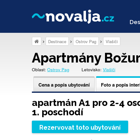
Des
Destinace
Ostrov Pag
Vlašiči
Apartmány Božu
Oblast:
Ostrov Pag
Letovisko:
Vlašiči
Cena a popis ubytování
Foto a popis inter
apartmán A1 pro 2-4 os
1. poschodí
Rezervovat toto ubytování