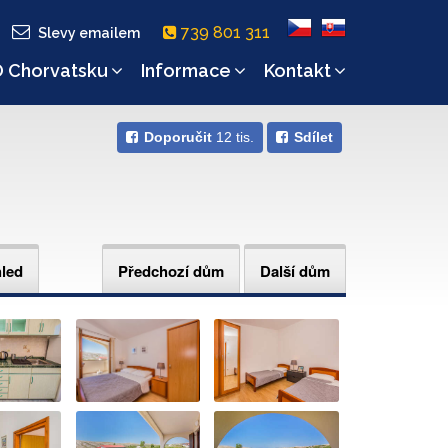
739 801 311
Slevy emailem
 Chorvatsku
Informace
Kontakt
Doporučit
12 tis.
Sdílet
hled
Předchozí dům
Další dům