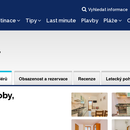
Vyhledat informace
tinace
Tipy
Last minute
Plavby
Pláže
O
r
iérů
Obsazenost a rezervace
Recenze
Letecký po
oby,