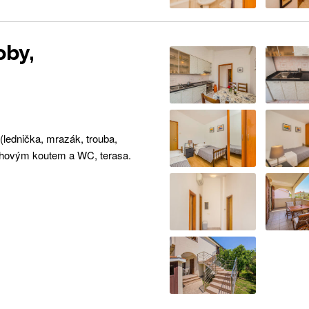
oby,
(lednička, mrazák, trouba,
prchovým koutem a WC, terasa.