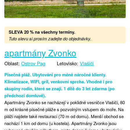
SLEVA 20 %
na všechny termíny
.
Tuto slevu si prosím zadejte do objednávky.
apartmány Zvonko
Oblast:
Ostrov Pag
Letovisko:
Vlašiči
Písečná pláž. Ubytování pro méně náročné klienty.
Klimatizace, WIFI, gril, venkovní sprcha. Vhodné i pro
skupiny rodin, které se znají. 1 dítě do 3 let zdarma (po
předchozí domluvě).
Apartmány Zvonko se nacházejí v poklidné vesničce Vlašiči, 80
m od krásné písečné pláže s pozvolným vstupem do moře. Na
pláži najdete také restauraci (70 m od domu). Menší obchod se
nachází 1 km od domu (u kostela). Apartmány Zvonko jsou