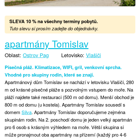
SLEVA 10 % na všechny termíny pobytů
.
Tuto slevu si prosím zadejte do objednávky.
apartmány Tomislav
Oblast:
Ostrov Pag
Letovisko:
Vlašiči
Písečná pláž. Klimatizace, WIFI, gril, venkovní sprcha.
Vhodné pro skupiny rodin, které se znají.
Apartmánový dům Tomislav se nachází v letovisku Vlašiči, 280
m od krásné písečné pláže s pozvolným vstupem do moře. Na
pláži najdete také restauraci (500 m od domu). Menší obchod je
800 m od domu (u kostela). Apartmány Tomislav sousedí s
domem
Silva
. Apartmány Tomislav doporučujeme zejména
skupinám rodin. Na 2. poschodí domu je jeden velký apartmán
pro 6 osob s krásným výhledem na moře. Větší skupina si
může pronajmout oba apartmány na přízemí (každý pro 4-6