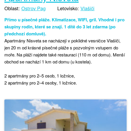
Oblast:
Ostrov Pag
Letovisko:
Vlašiči
Přímo u písečné pláže. Klimatizace, WIFI, gril. Vhodné i pro
skupiny rodin, které se znají. 1 dítě do 3 let zdarma (po
předchozí domluvě).
Apartmány Nisveta se nacházejí v poklidné vesničce Vlašiči,
jen 20 m od krásné písečné pláže s pozvolným vstupem do
moře. Na pláži najdete také restauraci (110 m od domu). Menší
obchod se nachází 1 km od domu (u kostela).
2 apartmány pro 2–5 osob, 1 ložnice,
2 apartmány pro 2–4 osoby, 1 ložnice.