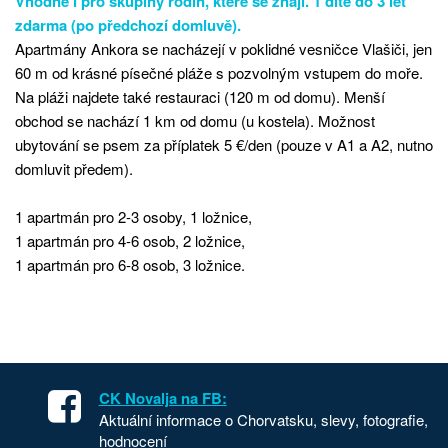
Vhodné i pro skupiny rodin, které se znají. 1 dítě do 3 let
zdarma (po předchozí domluvě).
Apartmány Ankora se nacházejí v poklidné vesničce Vlašiči, jen
60 m od krásné písečné pláže s pozvolným vstupem do moře.
Na pláži najdete také restauraci (120 m od domu). Menší
obchod se nachází 1 km od domu (u kostela). Možnost
ubytování se psem za příplatek 5 €/den (pouze v A1 a A2, nutno
domluvit předem).
1 apartmán pro 2-3 osoby, 1 ložnice,
1 apartmán pro 4-6 osob, 2 ložnice,
1 apartmán pro 6-8 osob, 3 ložnice.
CK Novalja na FB:
Aktuální informace o Chorvatsku, slevy, fotografie,
hodnocení