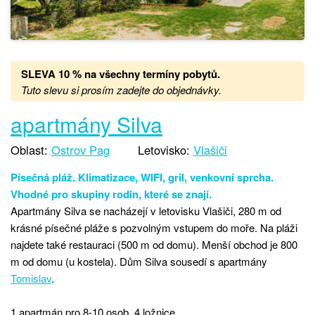
SLEVA 10 % na všechny termíny pobytů
.
Tuto slevu si prosím zadejte do objednávky.
apartmány Silva
Oblast:
Ostrov Pag
Letovisko:
Vlašiči
Písečná pláž. Klimatizace, WIFI, gril, venkovní sprcha.
Vhodné pro skupiny rodin, které se znají.
Apartmány Silva se nacházejí v letovisku Vlašiči, 280 m od
krásné písečné pláže s pozvolným vstupem do moře. Na pláži
najdete také restauraci (500 m od domu). Menší obchod je 800
m od domu (u kostela). Dům Silva sousedí s apartmány
Tomislav
.
1 apartmán pro 8-10 osob, 4 ložnice,