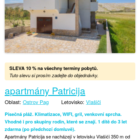
SLEVA 10 % na všechny termíny pobytů
.
Tuto slevu si prosím zadejte do objednávky.
apartmány Patricija
Oblast:
Ostrov Pag
Letovisko:
Vlašiči
Písečná pláž. Klimatizace, WIFI, gril, venkovní sprcha.
Vhodné i pro skupiny rodin, které se znají. 1 dítě do 3 let
zdarma (po předchozí domluvě).
Apartmány Patricija se nacházejí v letovisku Vlašići 350 m od