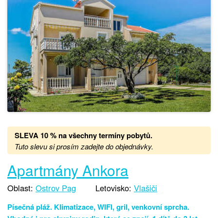
SLEVA 10 % na všechny termíny pobytů
.
Tuto slevu si prosím zadejte do objednávky.
Apartmány Ankora
Oblast:
Ostrov Pag
Letovisko:
Vlašiči
Písečná pláž. Klimatizace, WIFI, gril, venkovní sprcha.