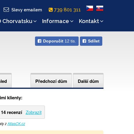
739 801 311
Slevy emailem
 Chorvatsku
Informace
Kontakt
Doporučit
12 tis.
Sdílet
hled
Předchozí dům
Další dům
mi klienty:
14 recenzí
Zobrazit
aty z
AtlasCK.cz