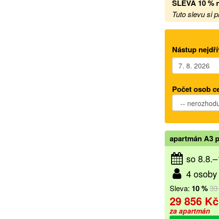
SLEVA 10 % n
Tuto slevu si 
Nástup nejdří
Počet osob c
apartmán A3 p
so 8.8.
4 osoby 
Sleva:
10 %
33
29 856 Kč
za apartmán