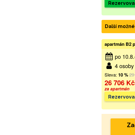
Rezervova
Další možné
apartmán B2 p
po 10.8
4 osoby 
Sleva:
10 %
29
26 706 Kč
za apartmán
Rezervova
Za