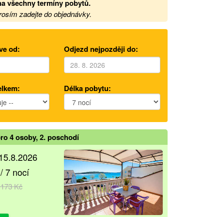
a všechny termíny pobytů
.
prosím zadejte do objednávky.
ve od:
Odjezd nejpozději do:
elkem:
Délka pobytu:
ro 4 osoby, 2. poschodí
–15.8.2026
/ 7 nocí
 173 Kč