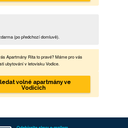
t zdarma (po předchozí domluvě).
vás Apartmány Rita to pravé? Máme pro vás
ti ubytování v letovisku Vodice.
ledat volné apartmány ve
Vodicích
Odebírejte slevy e-mailem