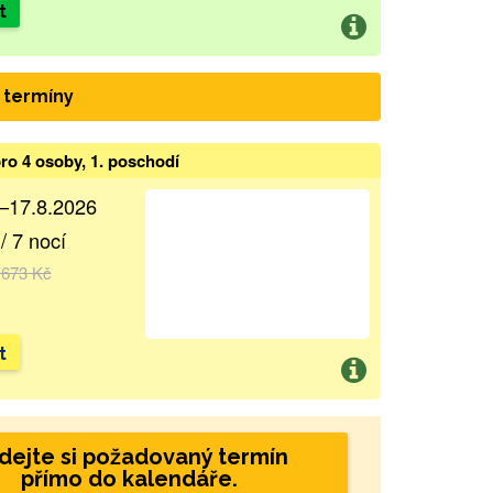
t
 termíny
ro 4 osoby, 1. poschodí
.–17.8.2026
/ 7 nocí
 673 Kč
t
dejte si požadovaný termín
přímo do kalendáře.