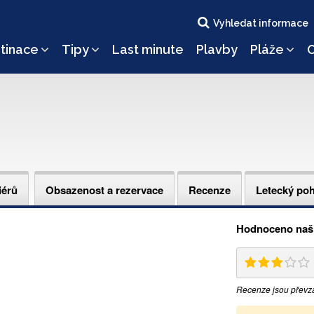
Vyhledat informace
tinace
Tipy
Last minute
Plavby
Pláže
O
iérů
Obsazenost a rezervace
Recenze
Letecký po
Hodnoceno naši
Recenze jsou převz