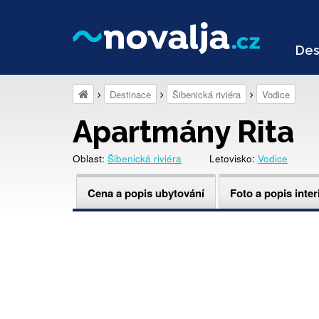
Des
Destinace
Šibenická riviéra
Vodice
Apartmány Rita
Oblast:
Šibenická riviéra
Letovisko:
Vodice
Cena a popis ubytování
Foto a popis inter