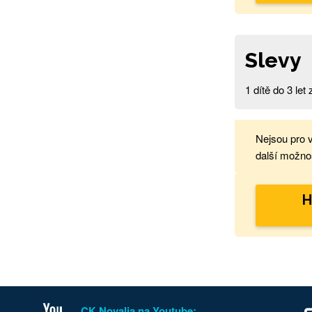
Slevy
1 dítě do 3 le
Nejsou pro 
další možnos
H
CK Novalja na Youtube: