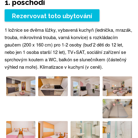
1. poschodí
Rezervovat toto ubytování
1 ložnice se dvěma lůžky, vybavená kuchyň (lednička, mrazák,
trouba, mikrovlnná trouba, varná konvice) s rozkládacím
gaučem (200 x 160 cm) pro 1-2 osoby (buď 2 děti do 12 let,
nebo jen 1 osoba starší 12 let), TV+SAT, sociální zařízení se
sprchovým koutem a WC, balkón se slunečníkem (částečný
výhled na moře). Klimatizace v kuchyni (v ceně).