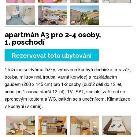
apartmán A3 pro 2-4 osoby,
1. poschodí
Rezervovat toto ubytování
1 ložnice se dvěma lůžky, vybavená kuchyň (lednička, mrazák,
trouba, mikrovlnná trouba, varná konvice) s rozkládacím
gaučem (200 x 145 cm) pro 1-2 osoby (buď 2 děti do 12 let,
nebo jen 1 osoba starší 12 let), TV+SAT, sociální zařízení se
sprchovým koutem a WC, balkón se slunečníkem. Klimatizace
v kuchyni (v ceně).