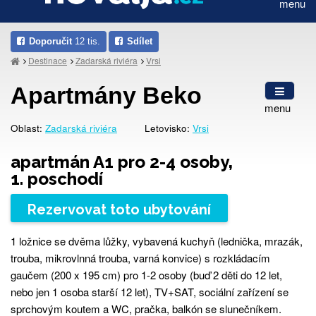
menu
Doporučit
12 tis.
Sdílet
Destinace
Zadarská riviéra
Vrsi
Apartmány Beko
menu
Oblast:
Zadarská riviéra
Letovisko:
Vrsi
apartmán A1 pro 2-4 osoby,
1. poschodí
Rezervovat toto ubytování
1 ložnice se dvěma lůžky, vybavená kuchyň (lednička, mrazák,
trouba, mikrovlnná trouba, varná konvice) s rozkládacím
gaučem (200 x 195 cm) pro 1-2 osoby (buď 2 děti do 12 let,
nebo jen 1 osoba starší 12 let), TV+SAT, sociální zařízení se
sprchovým koutem a WC, pračka, balkón se slunečníkem.