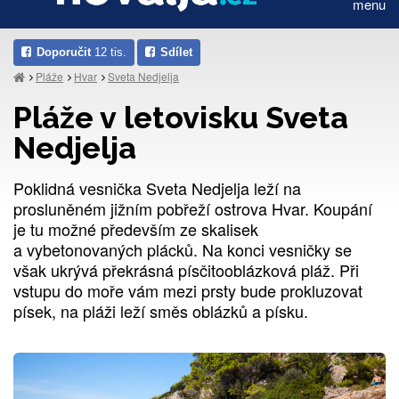
menu
Doporučit
12 tis.
Sdílet
Pláže
Hvar
Sveta Nedjelja
Pláže v letovisku Sveta
Nedjelja
Poklidná vesnička Sveta Nedjelja leží na
prosluněném jižním pobřeží ostrova Hvar. Koupání
je tu možné především ze skalisek
a vybetonovaných plácků. Na konci vesničky se
však ukrývá překrásná písčitooblázková pláž. Při
vstupu do moře vám mezi prsty bude prokluzovat
písek, na pláži leží směs oblázků a písku.