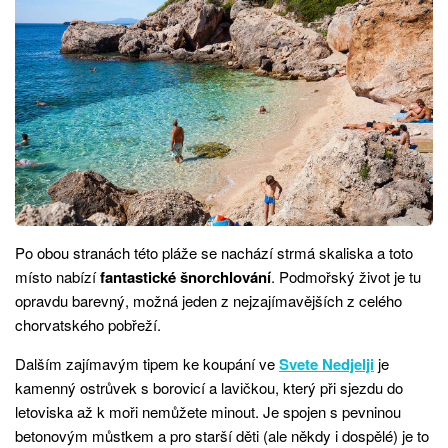
Po obou stranách této pláže se nachází strmá skaliska a toto
místo nabízí
fantastické šnorchlování
. Podmořský život je tu
opravdu barevný, možná jeden z nejzajímavějších z celého
chorvatského pobřeží.
Dalším zajímavým tipem ke koupání ve
Svete Nedjelji
je
kamenný ostrůvek s borovicí a lavičkou, který při sjezdu do
letoviska až k moři nemůžete minout. Je spojen s pevninou
betonovým můstkem a pro starší děti (ale někdy i dospělé) je to