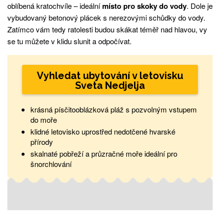
oblíbená kratochvíle – ideální
místo pro skoky do vody
. Dole je
vybudovaný betonový plácek s nerezovými schůdky do vody.
Zatímco vám tedy ratolesti budou skákat téměř nad hlavou, vy
se tu můžete v klidu slunit a odpočívat.
Vyhledat ubytování v letovisku
Sveta Nedjelja
krásná písčitooblázková pláž s pozvolným vstupem
do moře
klidné letovisko uprostřed nedotčené hvarské
přírody
skalnaté pobřeží a průzračné moře ideální pro
šnorchlování