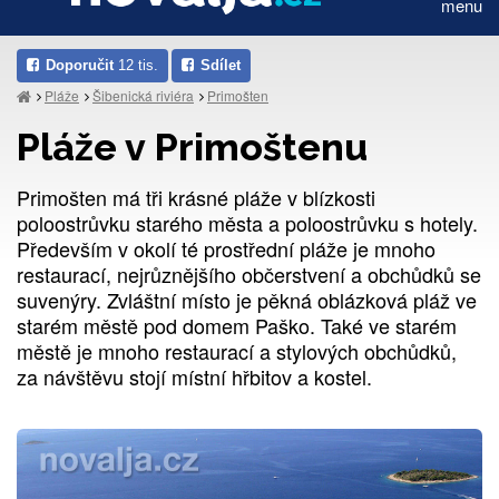
menu
Doporučit
12 tis.
Sdílet
Pláže
Šibenická riviéra
Primošten
Pláže v Primoštenu
Primošten má tři krásné pláže v blízkosti
poloostrůvku starého města a poloostrůvku s hotely.
Především v okolí té prostřední pláže je mnoho
restaurací, nejrůznějšího občerstvení a obchůdků se
suvenýry. Zvláštní místo je pěkná oblázková pláž ve
starém městě pod domem Paško. Také ve starém
městě je mnoho restaurací a stylových obchůdků,
za návštěvu stojí místní hřbitov a kostel.