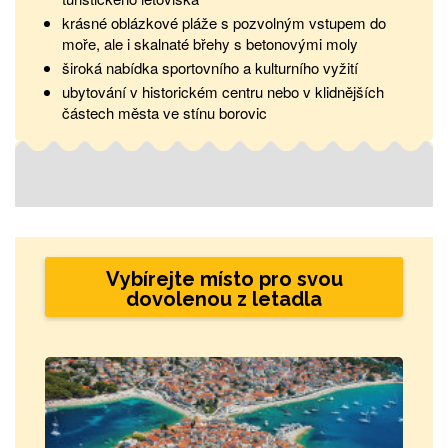
krásné oblázkové pláže s pozvolným vstupem do
moře, ale i skalnaté břehy s betonovými moly
široká nabídka sportovního a kulturního vyžití
ubytování v historickém centru nebo v klidnějších
částech města ve stínu borovic
Vybírejte místo pro svou
dovolenou z letadla