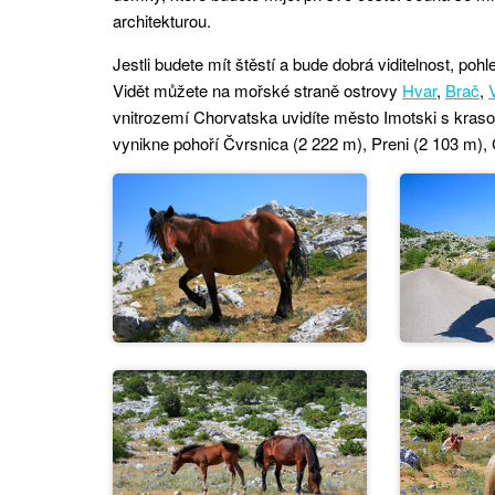
architekturou.
Jestli budete mít štěstí a bude dobrá viditelnost, po
Vidět můžete na mořské straně ostrovy
Hvar
,
Brač
,
vnitrozemí Chorvatska uvidíte město Imotski s kras
vynikne pohoří Čvrsnica (2 222 m), Preni (2 103 m), 