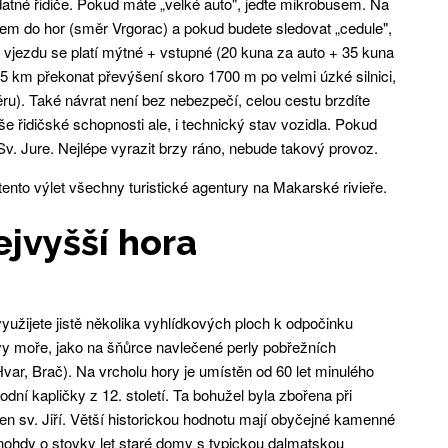
zdatné řidiče. Pokud máte „velké auto", jeďte mikrobusem. Na
m do hor (směr Vrgorac) a pokud budete sledovat „cedule",
ři vjezdu se platí mýtné + vstupné (20 kuna za auto + 35 kuna
5 km překonat převýšení skoro 1700 m po velmi úzké silnici,
ěru). Také návrat není bez nebezpečí, celou cestu brzdíte
 řidičské schopnosti ale, i technický stav vozidla. Pokud
Sv. Jure. Nejlépe vyrazit brzy ráno, nebude takový provoz.
ento výlet všechny turistické agentury na Makarské rivieře.
ejvyšší hora
 využijete jistě několika vyhlídkových ploch k odpočinku
rvy moře, jako na šňůrce navlečené perly pobřežních
ar, Brač). Na vrcholu hory je umístěn od 60 let minulého
vodní kapličky z 12. století. Ta bohužel byla zbořena při
den sv. Jiří. Větší historickou hodnotu mají obyčejné kamenné
nohdy o stovky let staré domy s typickou dalmatskou