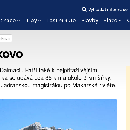
Vyhledat informace
tinace
Tipy
Last minute
Plavby
Pláže
O
okovo
kovo
Dalmácii. Patří také k nejpřitažlivějším
ka se udává cca 35 km a okolo 9 km šířky.
Jadranskou magistrálou po Makarské riviéře.