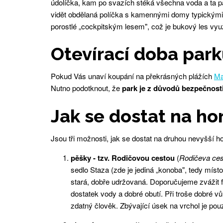
údolíčka, kam po svazích stéká všechna voda a ta pa
vidět obdělaná políčka s kamennými domy typickými p
porostlé „cockpitským lesem", což je bukový les využí
Otevírací doba par
Pokud Vás unaví koupání na překrásných plážích
Ma
Nutno podotknout, že
park je z důvodů bezpečnosti
Jak se dostat na hor
Jsou tři možnosti, jak se dostat na druhou nevyšší h
pěšky - tzv. Rodičovou cestou
(
Rodičeva ces
sedlo Staza (zde je jediná „konoba", tedy místo 
stará, dobře udržovaná. Doporučujeme zvážit
dostatek vody a dobré obutí. Při troše dobré 
zdatný člověk. Zbývající úsek na vrchol je po