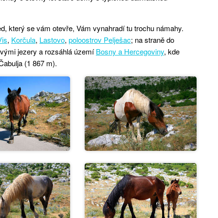
hled, který se vám otevře, Vám vynahradí tu trochu námahy.
Vis
,
Korčula
,
Lastovo
,
poloostrov Pelješac
; na straně do
ovými jezery a rozsáhlá území
Bosny a Hercegoviny
, kde
Čabulja (1 867 m).