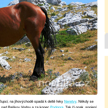
Dupci,
na jihovýchodě spadá k deltě řeky
Neretvy
. Někdy se
iv nad Baškou Vodou a za konec
Podgora
. Tak či onak, spojení