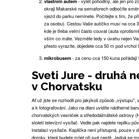
vlastním autem
- výlet pohodlný, ale jen pro 
okraji Makarské na semaforech odbočíte směre
vjezd do parku neminete. Počítejte s tím, že p
za osobu). Cestou Vaše autíčko musí na cca 3
kde je třeba velmi často couvat (auta vprotism
vším co máte. Vezměte tedy v úvahu nejen Vaše
přesto vyrazíte, dojedete cca 50 m pod vrchol 
mikrobusem
- za cenu cca 150 kuna pořádají t
Sveti Jure - druhá n
v Chorvatsku
Ať už jste se rozhodli pro jakýkoli způsob „výstupu",
a k fotografování. Jako na dlani uvidíte nádherné ba
chorvatských vesniček a středodalmátské ostrovy (Hv
století televizní vysílač. Vedle pak najdete repliku pů
instalaci vysílače. Kaplička není přístupná, pouze v 
domky, které budete míjet při své cestě. Jedná se m