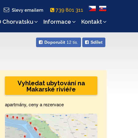
739 801 311
Slevy emailem
 Chorvatsku
Informace
Kontakt
Doporučit
12 tis.
Sdílet
Vyhledat ubytování na
Makarské riviéře
apartmány, ceny a rezervace