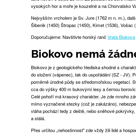
vysokých hor a moře je kouzelné a na Chorvatsko 
Nejvyšším vrcholem je Sv. Jure (1762 m n. m.), dalš
Šibenik (1450) Štropac (1450), Kimet (1536), Vošac 
Doporučujeme: Navštivte horský ranč
Vrata Biokova
Biokovo nemá žádné
Biokovo je z geologického hlediska shodné s charak
do složení (vápenec), tak do uspořádání (SZ - JV). 
poměrně úrodné půdy se středomořskou vegetací. Stě
cca do výšky 400 m bukovými lesy a černou borovicí
Celé pohoří má krasový charakter. Je zde mnoho závr
mimo vyznačené stezky (což je zakázáno), nebezpe
vláha pochází tedy z deště, nebo sněhové pokrývky,
a stálá.
Přes určitou „nehostinnost" zde vždy žili lidé a hos