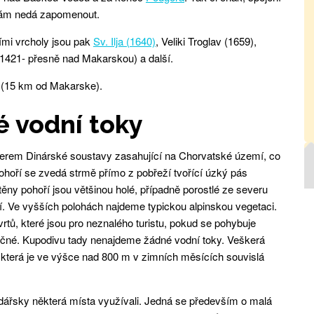
Vám nedá zapomenout.
ími vrcholy jsou pak
Sv. Ilja (1640)
, Veliki Troglav (1659),
(1421- přesně nad Makarskou) a další.
(15 km od Makarske).
 vodní toky
terem Dinárské soustavy zasahující na Chorvatské území, co
Pohoří se zvedá strmě přímo z pobřeží tvořící úzký pás
ny pohoří jsou většinou holé, případně porostlé ze severu
. Ve vyšších polohách najdeme typickou alpinskou vegetaci.
tů, které jsou pro neznalého turistu, pokud se pohybuje
čné. Kupodivu tady nenajdeme žádné vodní toky. Veškerá
 která je ve výšce nad 800 m v zimních měsících souvislá
podářsky některá místa využívali. Jedná se především o malá