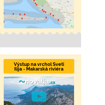
Výstup na vrchol Sveti
Ilija - Makarská riviéra