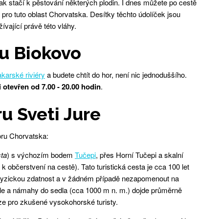
k stačí k pěstování některých plodin. I dnes můžete po cestě
ro tuto oblast Chorvatska. Desítky těchto údolíček jsou
vající právě této vláhy.
ku Biokovo
karské riviéry
a budete chtít do hor, není nic jednoduššího.
 otevřen od 7.00 - 20.00 hodin
.
u Sveti Jure
oru Chorvatska:
ta
) s výchozím bodem
Tučepi
, přes Horní Tučepi a skalní
k občerstvení na cestě). Tato turistická cesta je cca 100 let
 fyzickou zdatnost a v žádném případě nezapomenout na
vůle a námahy do sedla (cca 1000 m n. m.) dojde průměrně
uze pro zkušené vysokohorské turisty.