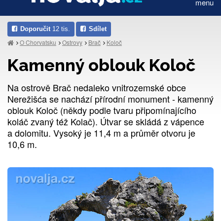
menu
Doporučit
12 tis.
Sdílet
O Chorvatsku
Ostrovy
Brač
Koloč
Kamenný oblouk Koloč
Na ostrově Brač nedaleko vnitrozemské obce
Nerežišća se nachází přírodní monument - kamenný
oblouk Koloč (někdy podle tvaru připomínajícího
koláč zvaný též Kolač). Útvar se skládá z vápence
a dolomitu. Vysoký je 11,4 m a průměr otvoru je
10,6 m.