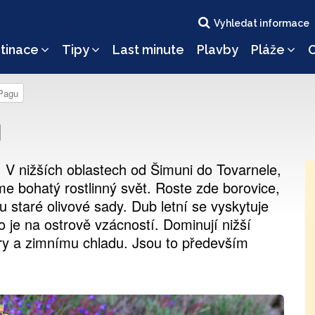
Vyhledat informace
tinace
Tipy
Last minute
Plavby
Pláže
O
 Pagu
g
. V nižších oblastech od Šimuni do Tovarnele,
e bohatý rostlinný svět. Roste zde borovice,
 staré olivové sady. Dub letní se vyskytuje
 je na ostrově vzácností. Dominují nižší
óry a zimnímu chladu. Jsou to především