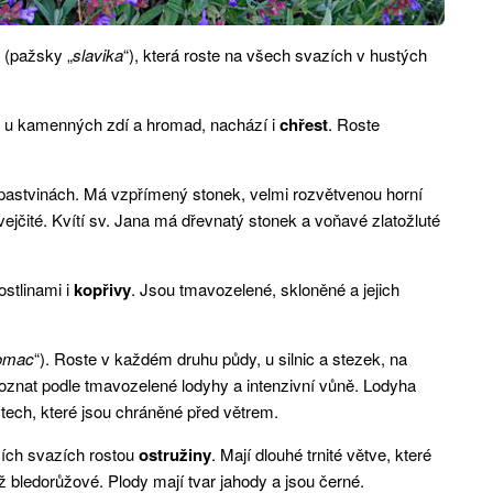
(pažsky „
slavika
“), která roste na všech svazích v hustých
, u kamenných zdí a hromad, nachází i
chřest
. Roste
a pastvinách. Má vzpřímený stonek, velmi rozvětvenou horní
ejčité. Kvítí sv. Jana má dřevnatý stonek a voňavé zlatožluté
ostlinami i
kopřivy
. Jsou tmavozelené, skloněné a jejich
omac
“). Roste v každém druhu půdy, u silnic a stezek, na
oznat podle tmavozelené lodyhy a intenzivní vůně. Lodyha
stech, které jsou chráněné před větrem.
ích svazích rostou
ostružiny
. Mají dlouhé trnité větve, které
 až bledorůžové. Plody mají tvar jahody a jsou černé.