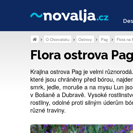
Des
O Chorvatsku
Ostrovy
Pag
Flora na
Flora ostrova Pa
Krajina ostrova Pag je velmi různorodá
které jsou chráněny před bórou, najdem
smrk, jedle, moruše a na mysu Lun jsou
v Bošaně a Dubravě. Vysoké rostlinstvo
rostliny, odolné proti silným úderům b
různé traviny.