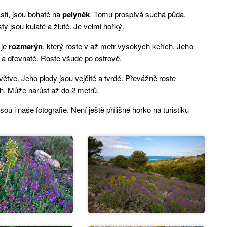
ásti, jsou bohaté na
pelyněk
. Tomu prospívá suchá půda.
y jsou kulaté a žluté. Je velmi hořký.
 je
rozmarýn
, který roste v až metr vysokých keřích. Jeho
dé a dřevnaté. Roste všude po ostrově.
větve. Jeho plody jsou vejčité a tvrdé. Převážně roste
ch. Může narůst až do 2 metrů.
ou i naše fotografie. Není ještě přílišné horko na turistiku