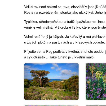
Velké rovinaté oblasti ostrova, obzvlášť v jeho jižní č
Roste na rozvětveném stonku jako nízký keř. Jeho list
Typickou středomořskou, a tudíž i pažskou rostlinou,
vůně je velmi silná. Má drobné lístky, které jsou tvr
Velmi rozšířený je i
šípek
. Je keřovitý a má pichlavé 
u živých plotů, na pastvinách a v krasových oblaste
Přijeďte se na Pag podívat v květnu, z tohoto období js
a cykloturistiku. Také turistů je v květnu málo.