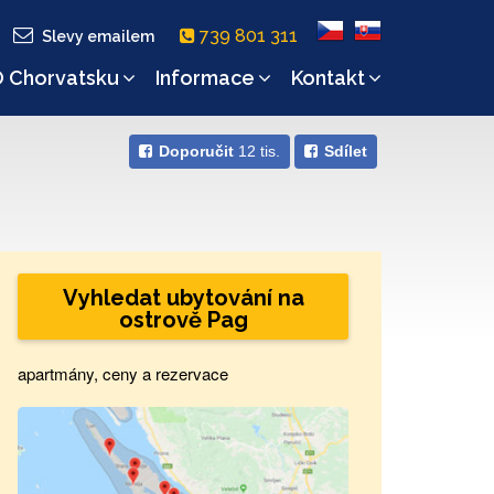
739 801 311
Slevy emailem
 Chorvatsku
Informace
Kontakt
Doporučit
12 tis.
Sdílet
Vyhledat ubytování na
ostrově Pag
apartmány, ceny a rezervace