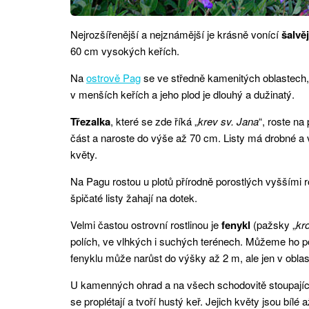
Nejrozšířenější a nejznámější je krásně vonící
šalvěj
60 cm vysokých keřích.
Na
ostrově Pag
se ve středně kamenitých oblastech
v menších keřích a jeho plod je dlouhý a dužinatý.
Třezalka
, které se zde říká „
krev sv. Jana
“, roste n
část a naroste do výše až 70 cm. Listy má drobné a v
květy.
Na Pagu rostou u plotů přírodně porostlých vyššími r
špičaté listy žahají na dotek.
Velmi častou ostrovní rostlinou je
fenykl
(pažsky „
kr
polích, ve vlhkých i suchých terénech. Můžeme ho p
fenyklu může narůst do výšky až 2 m, ale jen v obla
U kamenných ohrad a na všech schodovitě stoupajíc
se proplétají a tvoří hustý keř. Jejich květy jsou bílé