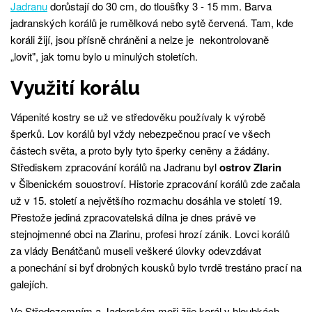
Jadranu
dorůstají do 30 cm, do tloušťky 3 - 15 mm. Barva
jadranských korálů je rumělková nebo sytě červená. Tam, kde
koráli žijí, jsou přísně chráněni a nelze je nekontrolovaně
„lovit", jak tomu bylo u minulých stoletích.
Využití korálu
Vápenité kostry se už ve středověku používaly k výrobě
šperků. Lov korálů byl vždy nebezpečnou prací ve všech
částech světa, a proto byly tyto šperky ceněny a žádány.
Střediskem zpracování korálů na Jadranu byl
ostrov Zlarin
v Šibenickém souostroví. Historie zpracování korálů zde začala
už v 15. století a největšího rozmachu dosáhla ve století 19.
Přestože jediná zpracovatelská dílna je dnes právě ve
stejnojmenné obci na Zlarinu, profesi hrozí zánik. Lovci korálů
za vlády Benátčanů museli veškeré úlovky odevzdávat
a ponechání si byť drobných kousků bylo tvrdě trestáno prací na
galejích.
Ve Středozemním a Jaderském moři žije korál v hloubkách