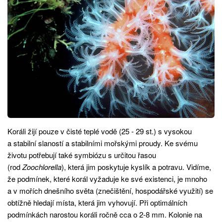
Koráli žijí pouze v čisté teplé vodě (25 - 29 st.) s vysokou
a stabilní slaností a stabilními mořskými proudy. Ke svému
životu potřebují také symbiózu s určitou řasou
(rod
Zoochlorella
), která jim poskytuje kyslík a potravu. Vidíme,
že podmínek, které korál vyžaduje ke své existenci, je mnoho
a v mořích dnešního světa (znečištění, hospodářské využití) se
obtížně hledají místa, která jim vyhovují. Při optimálních
podmínkách narostou koráli ročně cca o 2-8 mm. Kolonie na