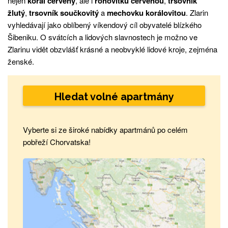
nejen
korál červený
, ale i
rohovitku červenou
,
trsovník
žlutý
,
trsovník součkovitý
a
mechovku korálovitou
. Zlarin
vyhledávají jako oblíbený víkendový cíl obyvatelé blízkého
Šibeniku. O svátcích a lidových slavnostech je možno ve
Zlarinu vidět obzvlášť krásné a neobvyklé lidové kroje, zejména
ženské.
Hledat volné apartmány
Vyberte si ze široké nabídky apartmánů po celém
pobřeží Chorvatska!