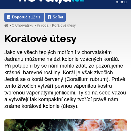
menu
Doporučit
12 tis.
Sdílet
O Chorvatsku
Příroda
Korálové útesy
Korálové útesy
Jako ve všech teplých mořích i v chorvatském
Jadranu můžeme nalézt kolonie vzácných korálů.
Při potápění by se nám mohlo zdát, že pozorujeme
krásné, barevné rostliny. Korál je však živočich.
Jedná se o korál červený (Corallium rubrum). Právě
tento živočich vytváří pevnou vápenitou kostru
tvořenou vápenatými jehlicemi. Ty se na sebe vážou
a vytvářejí tak kompaktní celky tvořící právě nám
známé korálové kolonie (útesy).