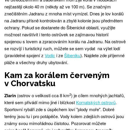
nejčastěji okolo 40 m (někdy až ve 100 m). Se značným
znečištěním Jadranu z mnoha míst vymizel. Dnes je lov korálů
na Jadranu přísně kontrolován a zbylé kolonie jsou předmětem
ochrany. Pokud se dostanete do Šibenické oblasti, využijte
možnost navštívit i tento ostrůvek se zajímavou historií
spojenou s lovem a zpracováním korálu na Jadranu. Na ostrově
se rozvíjí i turistický ruch, můžete se sem vydat na výlet lodí
(pravidelné spojení z
Vodic
i ze
Šibeniku
). Najdete zde příjemné
pláže a všechny druhy ubytování.
Kam za korálem červeným
v Chorvatsku
2
Zlarin
(ostrov o velikosti cca 8 km
) je cílem mnohých jachtařů,
které sem přivádí mimo jiné i blízkost
Kornatských ostrovů
.
Sportovní rybáři zde s úspěchem loví "plody moře". Dobré
terény jsou tu i pro potápěče. Vody kolem zdejších ostrovů jsou
známy svou mimořádnou čistotou. Pozorovat můžete