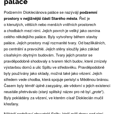
paláce
Podzemím Diokleciánova paláce se nazývájí
podzemní
prostory v nejjižnější části Starého města
. Řeč je
o klenutých, větších nebo menších vnitřních prostorech
a chodbách mezi nimi. Jejich povrch je veliký jako osmina
celého někdejšího paláce. Byly vytvořeny během stavby
paláce. Jejich prostory mají rozmanité tvary. Od bazilikálních,
po centrální a pravoúhlé. Jejich stěny sloužily jako základ
císařským obytným budovám. Tvary jejich prostor se
pravděpodobně shodovaly s tvarem těch budov, které zmizely
výstavbou domů a ulic Splitu ve středověku. Pravděpodobně
byly používány jako sklady, možná také jako vězení. Jejich
středem vede chodba, která spojuje peristyl s Měděnou bránou.
Časem byly téměř úplně zasypány, ale vědomí o jejich existenci
neustále přetrvávalo (starý splitský název pro ně byl „
grote
“).
Byly pokládány za vězení, ve kterém císař Dioklecián mučil
křesťany.
Někteří podnikaví obyvatelé Splitu, kteří měli domy nad nimi