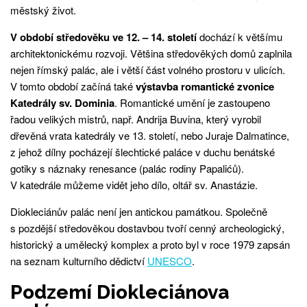
městský život.
V období středověku ve 12. – 14. století
dochází k většímu
architektonickému rozvoji. Většina středověkých domů zaplnila
nejen římský palác, ale i větší část volného prostoru v ulicích.
V tomto období začíná také
výstavba romantické zvonice
Katedrály sv. Dominia
. Romantické umění je zastoupeno
řadou velikých mistrů, např. Andrija Buvina, který vyrobil
dřevěná vrata katedrály ve 13. století, nebo Juraje Dalmatince,
z jehož dílny pocházejí šlechtické paláce v duchu benátské
gotiky s náznaky renesance (palác rodiny Papalićů).
V katedrále můžeme vidět jeho dílo, oltář sv. Anastázie.
Diokleciánův palác není jen antickou památkou. Společně
s pozdější středověkou dostavbou tvoří cenný archeologický,
historický a umělecký komplex a proto byl v roce 1979 zapsán
na seznam kulturního dědictví
UNESCO
.
Podzemí Diokleciánova