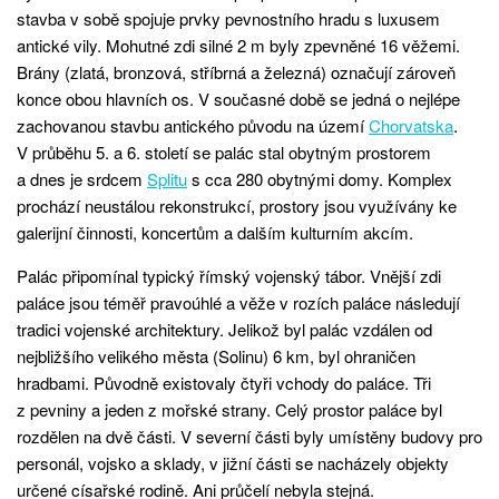
stavba v sobě spojuje prvky pevnostního hradu s luxusem
antické vily. Mohutné zdi silné 2 m byly zpevněné 16 věžemi.
Brány (zlatá, bronzová, stříbrná a železná) označují zároveň
konce obou hlavních os. V současné době se jedná o nejlépe
zachovanou stavbu antického původu na území
Chorvatska
.
V průběhu 5. a 6. století se palác stal obytným prostorem
a dnes je srdcem
Splitu
s cca 280 obytnými domy. Komplex
prochází neustálou rekonstrukcí, prostory jsou využívány ke
galerijní činnosti, koncertům a dalším kulturním akcím.
Palác připomínal typický římský vojenský tábor. Vnější zdi
paláce jsou téměř pravoúhlé a věže v rozích paláce následují
tradici vojenské architektury. Jelikož byl palác vzdálen od
nejbližšího velikého města (Solinu) 6 km, byl ohraničen
hradbami. Původně existovaly čtyři vchody do paláce. Tři
z pevniny a jeden z mořské strany. Celý prostor paláce byl
rozdělen na dvě části. V severní části byly umístěny budovy pro
personál, vojsko a sklady, v jižní části se nacházely objekty
určené císařské rodině. Ani průčelí nebyla stejná.