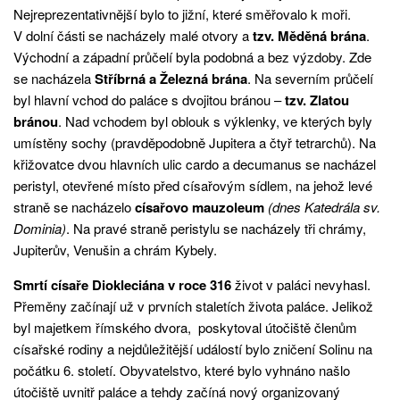
Nejreprezentativnější bylo to jižní, které směřovalo k moři.
V dolní části se nacházely malé otvory a
tzv. Měděná brána
.
Východní a západní průčelí byla podobná a bez výzdoby. Zde
se nacházela
Stříbrná a Železná brána
. Na severním průčelí
byl hlavní vchod do paláce s dvojitou bránou –
tzv. Zlatou
bránou
. Nad vchodem byl oblouk s výklenky, ve kterých byly
umístěny sochy (pravděpodobně Jupitera a čtyř tetrarchů). Na
křižovatce dvou hlavních ulic cardo a decumanus se nacházel
peristyl, otevřené místo před císařovým sídlem, na jehož levé
straně se nacházelo
císařovo mauzoleum
(dnes Katedrála sv.
Dominia)
. Na pravé straně peristylu se nacházely tři chrámy,
Jupiterův, Venušin a chrám Kybely.
Smrtí císaře Diokleciána v roce 316
život v paláci nevyhasl.
Přeměny začínají už v prvních staletích života paláce. Jelikož
byl majetkem římského dvora, poskytoval útočiště členům
císařské rodiny a nejdůležitější událostí bylo zničení Solinu na
počátku 6. století. Obyvatelstvo, které bylo vyhnáno našlo
útočiště uvnitř paláce a tehdy začíná nový organizovaný