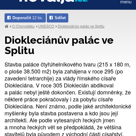
menu
Doporučit
12 tis.
Sdílet
O Chorvatsku
UNESCO
Diokleciánův palác ve Splitu
Diokleciánův palác ve
Splitu
Stavba paláce čtyřúhelníkového tvaru (215 x 180 m,
o ploše 38.500 m2) byla zahájena v roce 295 (po
zavedení tetrarchije) za vlády římského císaře
Diokleciána. V roce 305 Dioklecián abdikoval
a palác nebyl ještě dokončen. Existují domněnky, že
některé práce pokračovaly i za pobytu císaře
Diokleciána. Není známo, podle jaké architektonické
myšlenky byla stavba postavena a kdo jsou její
architekti. Ale podle vytesaných řeckých jmen
a mnoha řeckých vět se předpokládá, že většina
stavitelů byla původem z východní části císařství.