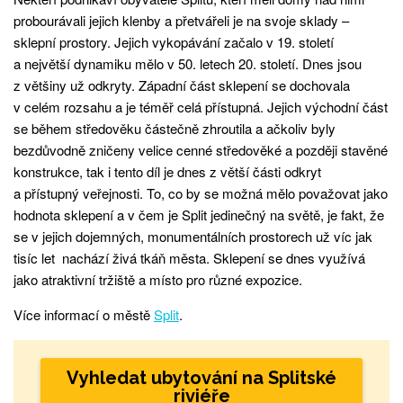
probourávali jejich klenby a přetvářeli je na svoje sklady –
sklepní prostory. Jejich vykopávání začalo v 19. století
a největší dynamiku mělo v 50. letech 20. století. Dnes jsou
z většiny už odkryty. Západní část sklepení se dochovala
v celém rozsahu a je téměř celá přístupná. Jejich východní část
se během středověku částečně zhroutila a ačkoliv byly
bezdůvodně zničeny velice cenné středověké a později stavěné
konstrukce, tak i tento díl je dnes z větší části odkryt
a přístupný veřejnosti. To, co by se možná mělo považovat jako
hodnota sklepení a v čem je Split jedinečný na světě, je fakt, že
se v jejich dojemných, monumentálních prostorech už víc jak
tisíc let nachází živá tkáň města. Sklepení se dnes využívá
jako atraktivní tržiště a místo pro různé expozice.
Více informací o městě
Split
.
Vyhledat ubytování na Splitské
riviéře