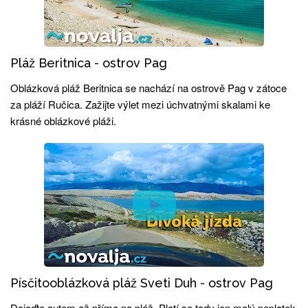
Pláž Beritnica - ostrov Pag
Oblázková pláž Beritnica se nachází na ostrově Pag v zátoce
za pláží Ručica. Zažijte výlet mezi úchvatnými skalami ke
krásné oblázkové pláži.
Písčitooblázková pláž Sveti Duh - ostrov Pag
Dojeďte autem až přímo na pláž. Platí se tady jen malý poplatek