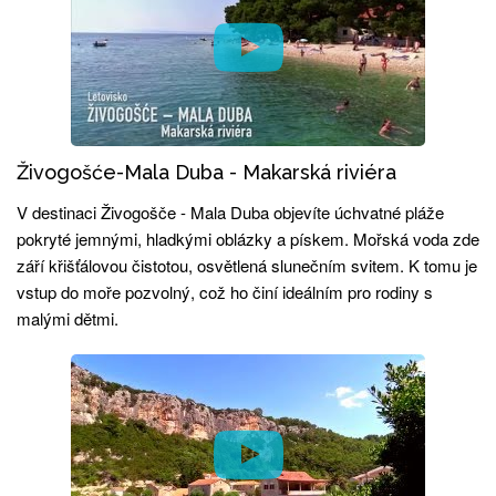
Živogošće-Mala Duba - Makarská riviéra
V destinaci Živogošče - Mala Duba objevíte úchvatné pláže
pokryté jemnými, hladkými oblázky a pískem. Mořská voda zde
září křišťálovou čistotou, osvětlená slunečním svitem. K tomu je
vstup do moře pozvolný, což ho činí ideálním pro rodiny s
malými dětmi.