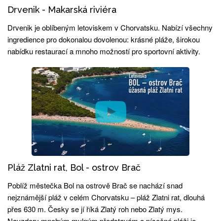
Drvenik - Makarská riviéra
Drvenik je oblíbeným letoviskem v Chorvatsku. Nabízí všechny
ingredience pro dokonalou dovolenou: krásné pláže, širokou
nabídku restaurací a mnoho možností pro sportovní aktivity.
Pláž Zlatni rat, Bol - ostrov Brač
Poblíž městečka Bol na ostrově Brač se nachází snad
nejznámější pláž v celém Chorvatsku – pláž Zlatni rat, dlouhá
přes 630 m. Česky se jí říká Zlatý roh nebo Zlatý mys.
Navzdory mnohým mylným představám o písečné pláži je