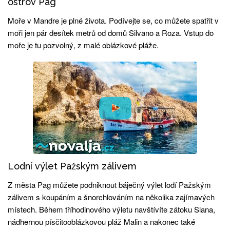
ostrov Pag
Moře v Mandre je plné života. Podívejte se, co můžete spatřit v
moři jen pár desítek metrů od domů Silvano a Roza. Vstup do
moře je tu pozvolný, z malé oblázkové pláže.
Lodní výlet Pažským zálivem
Z města Pag můžete podniknout báječný výlet lodí Pažským
zálivem s koupáním a šnorchlováním na několika zajímavých
místech. Během tříhodinového výletu navštívíte zátoku Slana,
nádhernou písčitooblázkovou pláž Malin a nakonec také