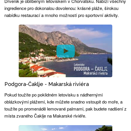
Drvenik je oblíbeným letoviskem v Chorvatsku. Nabízí všechny
ingredience pro dokonalou dovolenou: krásné pláže, širokou
nabídku restaurací a mnoho možností pro sportovní aktivity.
Podgora-Čaklje - Makarská riviéra
Pokud toužíte po poklidném letovisku s nádhernými
oblázkovými plážemi, kde můžete snadno vstoupit do moře, a
toužíte po promenádě lemované palmami, pak budete nadšení z
místa zvaného Čaklje na Makarské riviéře.