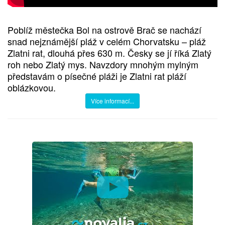
Poblíž městečka Bol na ostrově Brač se nachází
snad nejznámější pláž v celém Chorvatsku – pláž
Zlatni rat, dlouhá přes 630 m. Česky se jí říká Zlatý
roh nebo Zlatý mys. Navzdory mnohým mylným
představám o písečné pláži je Zlatni rat pláží
oblázkovou.
Více informací...