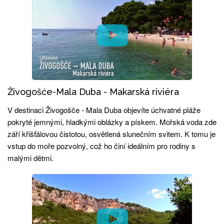
Živogošće-Mala Duba - Makarská riviéra
V destinaci Živogošče - Mala Duba objevíte úchvatné pláže
pokryté jemnými, hladkými oblázky a pískem. Mořská voda zde
září křišťálovou čistotou, osvětlená slunečním svitem. K tomu je
vstup do moře pozvolný, což ho činí ideálním pro rodiny s
malými dětmi.