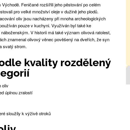
ním Východě. Feničané rozšířili jeho pěstování po celém
stovali pro velké množství oleje v dužině jeho plodů.
racování oliv jsou nacházeny při mnoha archeologických
 používán pouze v kuchyni. Využíván byl také ke
náboženským. V historii má také význam olivová ratolest,
énách znamenal olivový věnec pověšený na dveřích, že syn
a svatý strom.
odle kvality rozdělený
tegorií
 oliv
ed úplnou zralostí
eré sloužily k výživě otroků
oliv