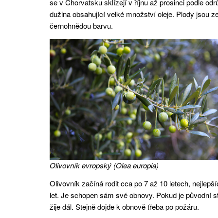
se v Chorvatsku sklízejí v říjnu až prosinci podle od
dužina obsahující velké množství oleje. Plody jsou ze
černohnědou barvu.
Olivovník evropský (Olea europia)
Olivovník začíná rodit cca po 7 až 10 letech, nejlep
let. Je schopen sám své obnovy. Pokud je původní s
žije dál. Stejně dojde k obnově třeba po požáru.