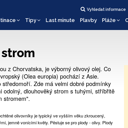
Vyhledat informace
tinace
Tipy
Last minute
Plavby
Pláže
O
ý strom
ou z Chorvatska, je výborný olivový olej. Co
ropský (Olea europia) pochází z Asie.
lého středomoří. Zde má velmi dobré podmínky
mi odolný, dlouhověký strom s tuhými, stříbřitě
ým stromem".
šlechtěné olivovníky je typický ve vyšším věku zkroucený,
i, jemně vonícími květy. Pěstuje se pro plody - olivy. Plody