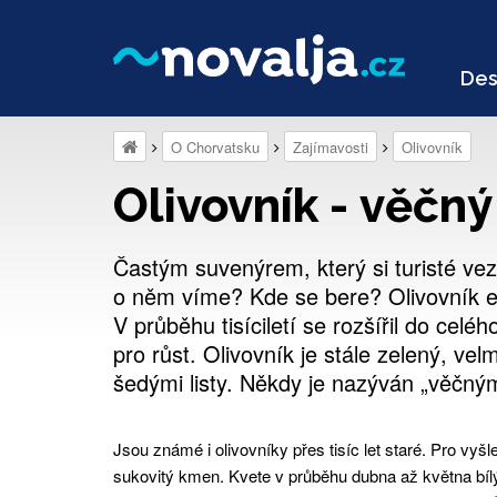
Des
O Chorvatsku
Zajímavosti
Olivovník
Olivovník - věčn
Častým suvenýrem, který si turisté vez
o něm víme? Kde se bere? Olivovník ev
V průběhu tisíciletí se rozšířil do ce
pro růst. Olivovník je stále zelený, vel
šedými listy. Někdy je nazýván „věčn
Jsou známé i olivovníky přes tisíc let staré. Pro vy
sukovitý kmen. Kvete v průběhu dubna až května bílým