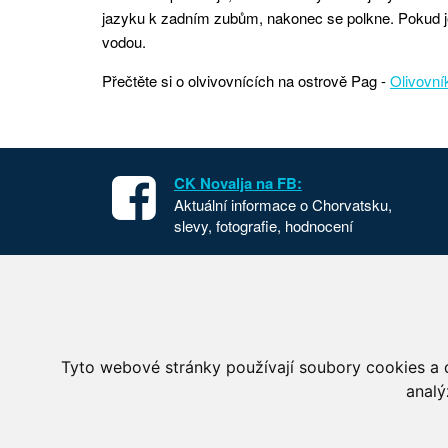
jazyku k zadním zubům, nakonec se polkne. Pokud je
vodou.
Přečtěte si o olvivovnících na ostrově Pag -
Olivovní
CK Novalja na FB:
Aktuální informace o Chorvatsku,
slevy, fotografie, hodnocení
Apartmány v Chorvatsku
Chorvat
Dovolená Chorvatsko
Cesta d
Ubytování Chorvatsko
Národní
Tyto webové stránky používají soubory cookies a d
Mobilhome Chorvatsko
Letecké
analý