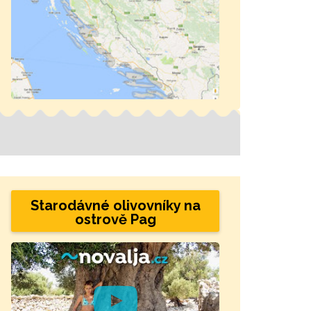
Starodávné olivovníky na
ostrově Pag