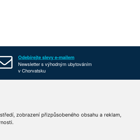
Odebírejte slevy e-mailem
Newsletter s výhodným ubytováním
v Chorvatsku
Všeobecné smluvní podmínky
Nastavení cookies
Používání cookies
ostředí, zobrazení přizpůsobeného obsahu a reklam,
nosti.