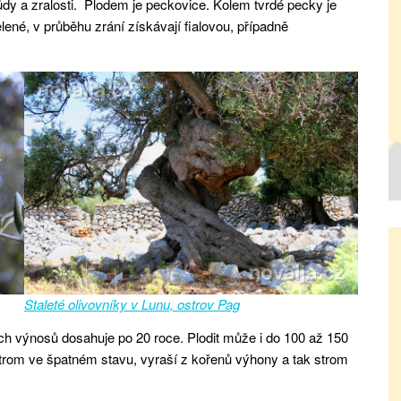
růdy a zralosti. Plodem je peckovice. Kolem tvrdé pecky je
lené, v průběhu zrání získávají fialovou, případně
Staleté olivovníky v Lunu, ostrov Pag
ších výnosů dosahuje po 20 roce. Plodit může i do 100 až 150
trom ve špatném stavu, vyraší z kořenů výhony a tak strom