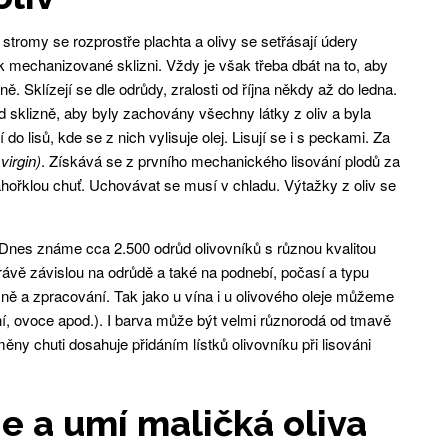
stromy se rozprostře plachta a olivy se setřásají údery
 k mechanizované sklizni. Vždy je však třeba dbát na to, aby
ně. Sklízejí se dle odrůdy, zralosti od října někdy až do ledna.
 sklizně, aby byly zachovány všechny látky z oliv a byla
 do lisů, kde se z nich vylisuje olej. Lisují se i s peckami. Za
 virgin)
. Získává se z prvního mechanického lisování plodů za
ahořklou chuť. Uchovávat se musí v chladu. Výtažky z oliv se
tí. Dnes známe cca 2.500 odrůd olivovníků s různou kvalitou
právě závislou na odrůdě a také na podnebí, počasí a typu
ně a zpracování. Tak jako u vína i u olivového oleje můžeme
ení, ovoce apod.). I barva může být velmi různorodá od tmavě
ny chuti dosahuje přidáním lístků olivovníku při lisováni
e a umí maličká oliva