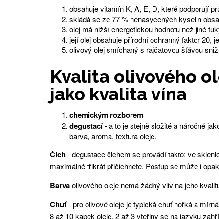
obsahuje vitamín K, A, E, D, které podporují pr
skládá se ze 77 % nenasycených kyselin obsahu
olej má nižší energetickou hodnotu než jiné tuk
její olej obsahuje přírodní ochranný faktor 20
olivový olej smíchaný s rajčatovou šťávou sniž
Kvalita olivového o
jako kvalita vína
chemickým rozborem
degustací
- a to je stejně složité a náročné j
barva, aroma, textura oleje.
Čich
- degustace čichem se provádí takto: ve sklenici 
maximálně třikrát přičichnete. Postup se může i opak
Barva
olivového oleje nemá žádný vliv na jeho kvalitu
Chuť
- pro olivové oleje je typická chuť hořká a mírn
8 až 10 kapek oleje, 2 až 3 vteřiny se na jazyku za