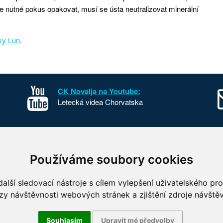
 nutné pokus opakovat, musí se ústa neutralizovat minerální
ky Lun
.
CK Novalja na Youtube:
Letecká videa Chorvatska
sko
Kontakt
Používáme soubory cookies
o Chorvatska
O nás
 parky Chorvatska
FKSP
alší sledovací nástroje s cílem vylepšení uživatelského pr
 fotografie Chorvatska
Benefity
zy návštěvnosti webových stránek a zjištění zdroje návštěv
Souhlasím
Upravit mé předvolby