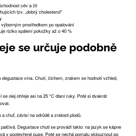
ůchodnost cév a žil
jících tzv. „dobrý cholesterol"
y
, je výborným prostředkem po opalování
uje riziko spálení pokožky až o 40 %
leje se určuje podobně
ako degustace vína. Chutí, čichem, zrakem se hodnotí vzhled,
se olej ohřeje asi na 25 °C dlaní ruky. Poté si dvakrát
ovat.
 a chuť, závisí na odrůdě a zralosti plodů.
á palčivá. Degustace chuti se provádí takto: na jazyk se kápne
hřívá v pootevřené puse. Poté se nechá pomalu sklouznout po