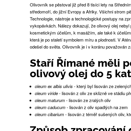
Olivovník se pěstoval již před 8 tisíci lety na Střed
středomoří, do jižní Evropy a Afriky. Všichni strom pě
Technologie, nástroje a technologické postupy na zp
vykopávkách. Nálezy dokazují, že olivový olej nebyl
kosmetickým účelům, k masážím, ale také k účelům 
která je po staletí symbolem míru a plodnosti. V At
odešel do světa. Olivovník je i v koránu považován z
Staří Římané měli p
olivový olej do 5 ka
oleum ex albis ulivis
- který byl lisován ze zelených
oleum viride
- lisován z oliv ze sklizně ve stádiu př
oleum maturum
- lisován ze zralých oliv
oleum caducum
- lisován z oliv spadlých na zem
oleum cibarium
- lisován z téměř sušených oliv, kt
Způsob zpracování 