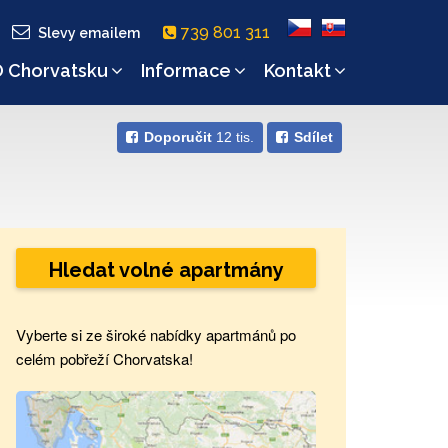
739 801 311
Slevy emailem
 Chorvatsku
Informace
Kontakt
Doporučit
12 tis.
Sdílet
Hledat volné apartmány
Vyberte si ze široké nabídky apartmánů po
celém pobřeží Chorvatska!