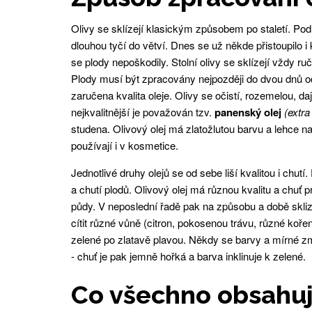
Olivy se sklízejí klasickým způsobem po staletí. Pod 
dlouhou tyčí do větví. Dnes se už někde přistoupilo i
se plody nepoškodily. Stolní olivy se sklízejí vždy ruč
Plody musí být zpracovány nejpozději do dvou dnů od
zaručena kvalita oleje. Olivy se očistí, rozemelou, dají
nejkvalitnější je považován tzv.
panenský olej
(extra
studena. Olivový olej má zlatožlutou barvu a lehce n
používají i v kosmetice.
Jednotlivé druhy olejů se od sebe liší kvalitou i chu
a chutí plodů. Olivový olej má různou kvalitu a chuť 
půdy. V neposlední řadě pak na způsobu a době skliz
cítit různé vůně (citron, pokosenou trávu, různé koř
zelené po zlatavě plavou. Někdy se barvy a mírné změ
- chuť je pak jemně hořká a barva inklinuje k zelené.
Co všechno obsahuj