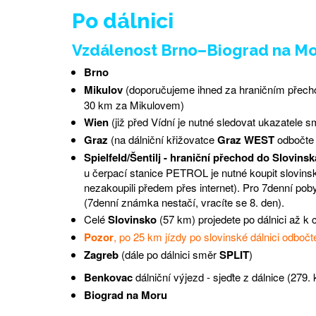
Po dálnici
Vzdálenost Brno–Biograd na Mo
Brno
Mikulov
(doporučujeme ihned za hraničním přecho
30 km za Mikulovem)
Wien
(již před Vídní je nutné sledovat ukazatele 
Graz
(na dálniční křižovatce
Graz WEST
odbočte
Spielfeld/Šentilj - hraniční přechod do Slovinsk
u čerpací stanice PETROL je nutné koupit slovin
nezakoupili předem přes internet). Pro 7denní pob
(7denní známka nestačí, vracíte se 8. den).
Celé
Slovinsko
(57 km) projedete po dálnici až k
Pozor
, po 25 km jízdy po slovinské dálnici odboč
Zagreb
(dále po dálnici směr
SPLIT
)
Benkovac
dálniční výjezd - sjeďte z dálnice (279.
Biograd na Moru