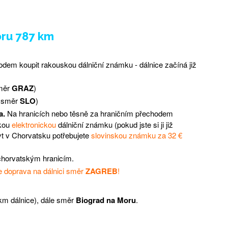
ru 787 km
dem koupit rakouskou dálniční známku - dálnice začíná již
směr
GRAZ
)
 směr
SLO
)
a.
Na hranicích nebo těsně za hraničním přechodem
skou
elektronickou
dálniční známku (pokud jste si ji již
yt v Chorvatsku potřebujete
slovinskou známku za 32 €
 chorvatským hranicím.
te doprava na dálnici směr
ZAGREB
!
 km dálnice), dále směr
Biograd na Moru
.