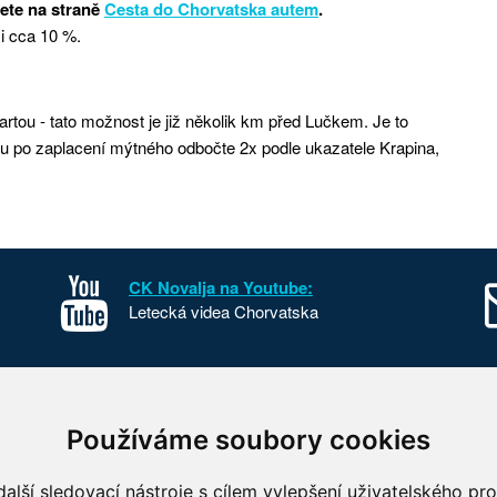
dete na straně
Cesta do Chorvatska autem
.
i cca 10 %.
rtou - tato možnost je již několik km před Lučkem. Je to
bu po zaplacení mýtného odbočte 2x podle ukazatele Krapina,
CK Novalja na Youtube:
Letecká videa Chorvatska
sko
Kontakt
Používáme soubory cookies
o Chorvatska
O nás
 parky Chorvatska
FKSP
alší sledovací nástroje s cílem vylepšení uživatelského pr