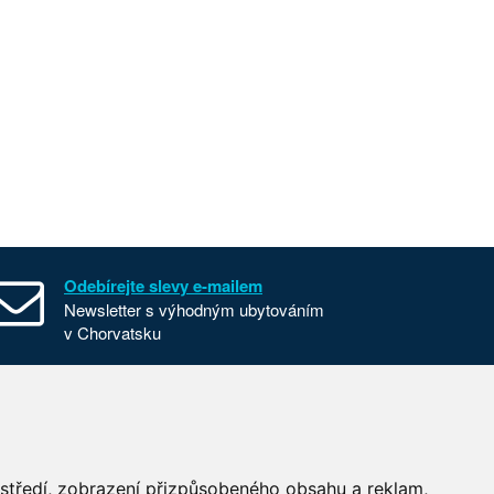
Odebírejte slevy e-mailem
Newsletter s výhodným ubytováním
v Chorvatsku
Všeobecné smluvní podmínky
Nastavení cookies
Používání cookies
ostředí, zobrazení přizpůsobeného obsahu a reklam,