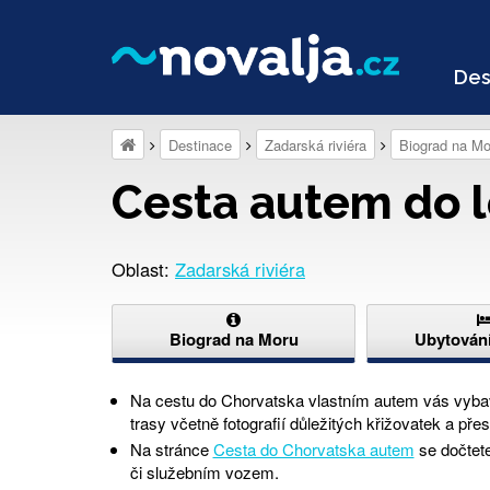
Des
Destinace
Zadarská riviéra
Biograd na Mo
Cesta autem do l
Oblast:
Zadarská riviéra
Biograd na Moru
Ubytování
Na cestu do Chorvatska vlastním autem vás vyb
trasy včetně fotografií důležitých křižovatek a 
Na stránce
Cesta do Chorvatska autem
se dočtete
či služebním vozem.