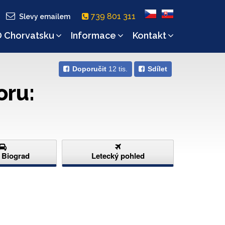
739 801 311
Slevy emailem
 Chorvatsku
Informace
Kontakt
Doporučit
12 tis.
Sdílet
oru:
d Biograd
Letecký pohled