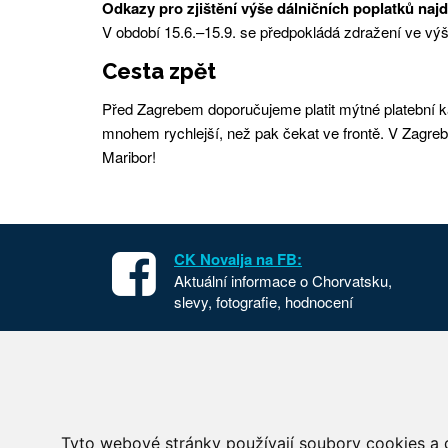
Odkazy pro zjištění výše dálničních poplatků naj
V období 15.6.–15.9. se předpokládá zdražení ve výš
Cesta zpět
Před Zagrebem doporučujeme platit mýtné platební ka
mnohem rychlejší, než pak čekat ve frontě. V Zagre
Maribor!
CK Novalja na FB:
Aktuální informace o Chorvatsku,
slevy, fotografie, hodnocení
Apartmány v Chorvatsku
Chorvat
Dovolená Chorvatsko
Cesta d
Ubytování Chorvatsko
Národní
Tyto webové stránky používají soubory cookies a d