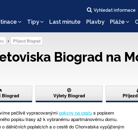
Vyhledat informace
tinace
Tipy
Last minute
Plavby
Pláže
O
ru
Příjezd Biograd
etoviska Biograd na M
 Biograd
Výlety Biograd
Příjez
avíme pečlivě vypracovanými
pokyny na cestu
s popisem
přesného popisu trasy až k vybranému apartmánovému domu.
 o dálničních poplatcích a o cestě do Chorvatska vypůjčeným