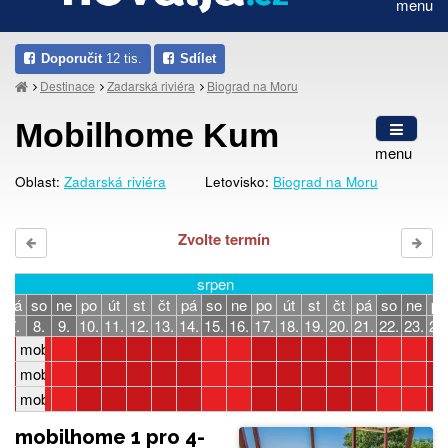
menu
Doporučit
12 tis.
Sdílet
Destinace
Zadarská riviéra
Biograd na Moru
Mobilhome Kum
menu
Oblast:
Zadarská riviéra
Letovisko:
Biograd na Moru
Zvolte termín
srpen
pá
so
ne
po
út
st
čt
pá
so
ne
po
út
st
čt
pá
so
ne
po
7.
8.
9.
10.
11.
12.
13.
14.
15.
16.
17.
18.
19.
20.
21.
22.
23.
24
mobilhome 1, 4-6 os., 2 lož.
mobilhome 2, 4-6 os., 2 lož.
mobilhome 3, 4-6 os., 2 lož.
mobilhome 1 pro 4-