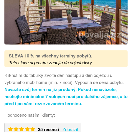
SLEVA 10 % na všechny termíny pobytů
.
Tuto slevu si prosím zadejte do objednávky.
Kliknutím do tabulky zvolte den nástupu a den odjezdu u
vybraného mobilhome (min. 7 nocí). Vypočítá se cena pobytu.
Navažte svůj termín na již prodaný. Pokud nenavážete,
nechejte minimálně 7 volných nocí pro dalšího zájemce, a to
před i po vámi rezervovaném termínu.
Hodnoceno našimi klienty:
35 recenzí
Zobrazit