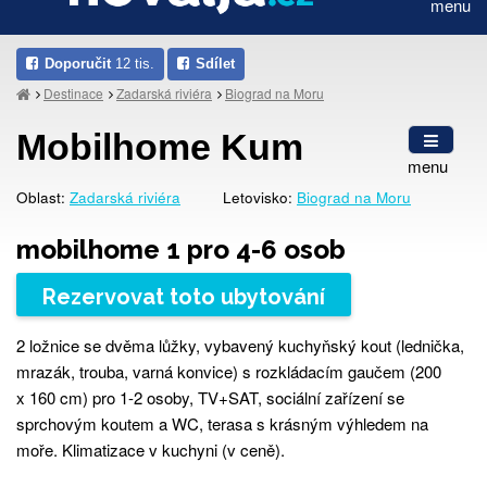
menu
Doporučit
12 tis.
Sdílet
Destinace
Zadarská riviéra
Biograd na Moru
Mobilhome Kum
menu
Oblast:
Zadarská riviéra
Letovisko:
Biograd na Moru
mobilhome 1 pro 4-6 osob
Rezervovat toto ubytování
2 ložnice se dvěma lůžky, vybavený kuchyňský kout (lednička,
mrazák, trouba, varná konvice) s rozkládacím gaučem (200
x 160 cm) pro 1-2 osoby, TV+SAT, sociální zařízení se
sprchovým koutem a WC, terasa s krásným výhledem na
moře. Klimatizace v kuchyni (v ceně).