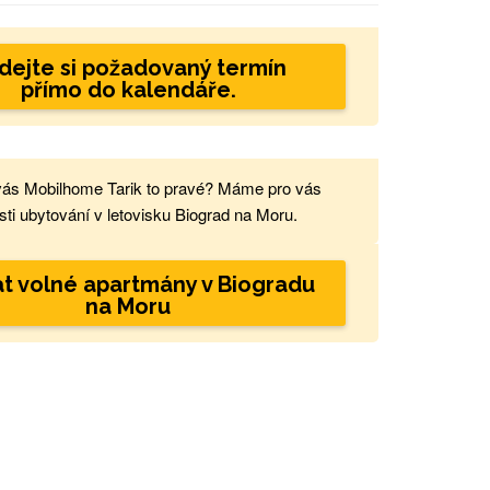
dejte si požadovaný termín
přímo do kalendáře.
vás Mobilhome Tarik to pravé? Máme pro vás
ti ubytování v letovisku Biograd na Moru.
t volné apartmány v Biogradu
na Moru