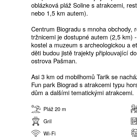
oblázková pláž Soline s atrakcemi, re
nebo 1,5 km autem).
Centrum Biogradu s mnoha obchody, re
tržnicemi je dostupné autem (2,5 km) -
kostel a muzeum s archeologickou a et
děti budou jistě trajekty připlouvající d
ostrova Pašman.
Asi 3 km od mobilhomů Tarik se nachází
Fun park Biograd s atrakcemi typu hors
dům a dalšími tematickými atrakcemi.
Pláž 20 m
Gril
Wi-Fi