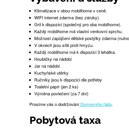
Klimatizace v obou mobilhome v ceně.
WIFI internet zdarma (bez záruky).
Gril k dispozici (společný pro oba mobilhome).
Každý mobilhome má vlastní venkovní sprchu.
Možnost zapůjčení dětské postýlky zdarma (nutno
V oknech jsou sítě proti hmyzu.
Každý mobilhome má k dispozici 3 lehátka.
Houbičky na nádobí
Jar na nádobí
Kuchyňské utěrky
Ručníky jsou k dispozici dle potřeby
Toaletní papír (jen 2 ks)
Výměna povlečení (za 7 dní)
Prosíme vás o dodržování
Domovního řádu
.
Pobytová taxa