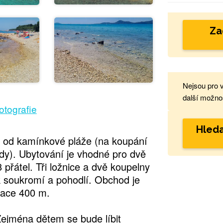
Za
Nejsou pro 
další možnos
fotografie
Hleda
m od kamínkové pláže (na koupání
ody). Ubytování je vhodné pro dvě
 přátel. Tři ložnice a dvě koupelny
 soukromí a pohodlí. Obchod je
race 400 m.
Zejména dětem se bude líbit