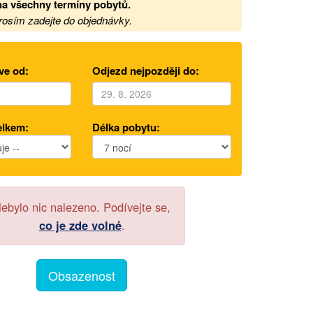
a všechny termíny pobytů
.
prosím zadejte do objednávky.
ve od:
Odjezd nejpozději do:
elkem:
Délka pobytu:
ebylo nic nalezeno. Podívejte se,
co je zde volné
.
Obsazenost