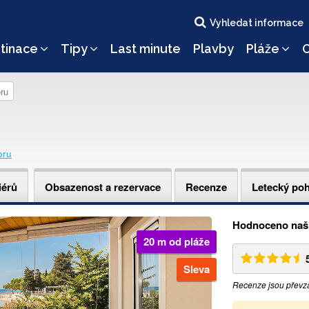
Vyhledat informace
tinace
Tipy
Last minute
Plavby
Pláže
O
ru
oru
iérů
Obsazenost a rezervace
Recenze
Letecký po
Hodnoceno naši
20 m od pláže
Sleva
Recenze jsou převz