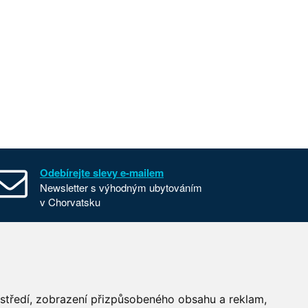
Odebírejte slevy e-mailem
Newsletter s výhodným ubytováním
v Chorvatsku
Všeobecné smluvní podmínky
Nastavení cookies
Používání cookies
ostředí, zobrazení přizpůsobeného obsahu a reklam,