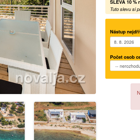
SLEVA 10 % n
Tuto slevu si 
Nástup nejdří
Počet osob c
N