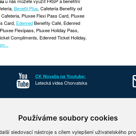
ku
u nás můžete využít FKSP a benefitní
eteria,
Benefit Plus
, Cafeteria Benefity od
 Cafeteria, Pluxee Flexi Pass Card, Pluxee
ss Card,
Edenred
Benefity Café, Edenred
Pluxee Flexipass, Pluxee Holiday Pass,
icket Compliments, Edenred Ticket Holiday,
ům...
CK Novalja na Youtube:
Letecká videa Chorvatska
sko
Kontakt
Používáme soubory cookies
o Chorvatska
O nás
 parky Chorvatska
FKSP
alší sledovací nástroje s cílem vylepšení uživatelského pr