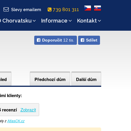
739 801 311
Slevy emailem
 Chorvatsku
Informace
Kontakt
Doporučit
12 tis.
Sdílet
hled
Předchozí dům
Další dům
mi klienty:
5 recenzí
Zobrazit
aty z
AtlasCK.cz