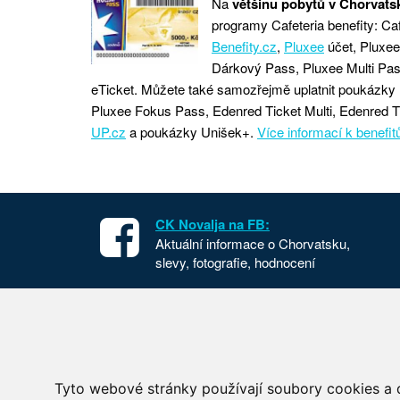
Na
většinu pobytů v Chorvats
programy Cafeteria benefity: Caf
Benefity.cz
,
Pluxee
účet, Pluxee
Dárkový Pass, Pluxee Multi Pa
eTicket. Můžete také samozřejmě uplatnit poukázky 
Pluxee Fokus Pass, Edenred Ticket Multi, Edenred T
UP.cz
a poukázky Unišek+.
Více informací k benefit
CK Novalja na FB:
Aktuální informace o Chorvatsku,
slevy, fotografie, hodnocení
Apartmány v Chorvatsku
Chorvat
Dovolená Chorvatsko
Cesta d
Ubytování Chorvatsko
Národní
Tyto webové stránky používají soubory cookies a d