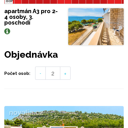
S5A, 2-4 osoby, studio
apartmán A3 pro 2-
4 osoby, 3.
poschodí
Objednávka
-
+
Počet osob: