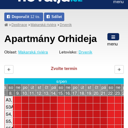
menu
Doporučit
12 tis.
Sdílet
Destinace
Makarská riviéra
Drvenik
Apartmány Orhideja
menu
Oblast:
Makarská riviéra
Letovisko:
Drvenik
Zvolte termín
srpen
pá
so
ne
po
út
st
čt
pá
so
ne
po
út
st
čt
pá
so
ne
po
7.
8.
9.
10.
11.
12.
13.
14.
15.
16.
17.
18.
19.
20.
21.
22.
23.
24.
A3, 2-4 osoby, 1 ložnice
S3A, 2-4 osoby, studio
S4, 2-4 osoby, studio
S5, 2-4 osoby, studio