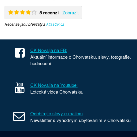
5 recenzí
Zobrazit
Recenze jsou převzaty z
AtlasCK.cz
CK Novalja na FB:
Aktuální informace o Chorvatsku, slevy, fotografie,
hodnocení
CK Novalja na Youtube:
Letecká videa Chorvatska
Odebírejte slevy e-mailem
Newsletter s výhodným ubytováním v Chorvatsku