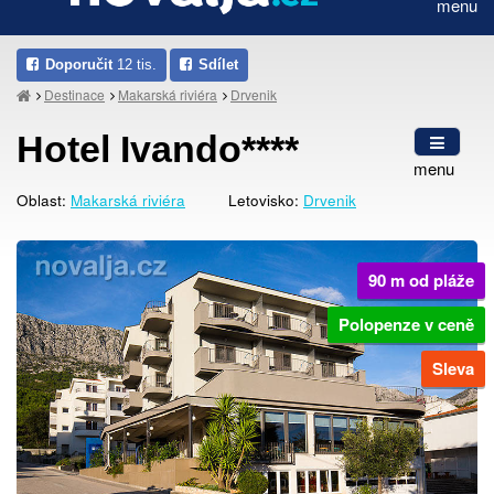
menu
Doporučit
12 tis.
Sdílet
Destinace
Makarská riviéra
Drvenik
Hotel Ivando****
menu
Oblast:
Makarská riviéra
Letovisko:
Drvenik
90 m od pláže
Polopenze v ceně
Sleva