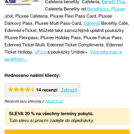
Cafeteria benefity: Cafeteria,
Benefit Plus
,
Cafeteria Benefity od
Benefity.cz
,
Pluxee
účet, Pluxee Cafeteria, Pluxee Flexi Pass Card, Pluxee
Dárkový Pass, Pluxee Multi Pass Card,
Edenred
Benefity Café,
Edenred eTicket. Můžete také samozřejmě uplatnit poukázky
Pluxee Flexipass, Pluxee Holiday Pass, Pluxee Fokus Pass,
Edenred Ticket Multi, Edenred Ticket Compliments, Edenred
Ticket Holiday,
UP.cz
a poukázky Unišek+.
Více informací k
benefitům...
Hodnoceno našimi klienty:
14 recenzí
Zobrazit
Recenze jsou převzaty z
AtlasCK.cz
SLEVA 20 %
na
všechny termíny pobytů.
Tuto slevu si prosím zadejte do objednávky.