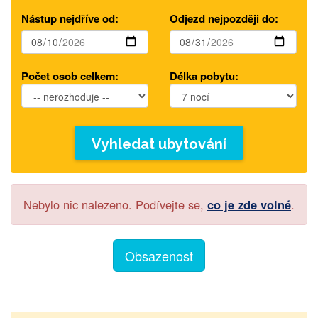
Nástup nejdříve od:
Odjezd nejpozději do:
Počet osob celkem:
Délka pobytu:
Vyhledat ubytování
Nebylo nic nalezeno. Podívejte se,
co je zde volné
.
Obsazenost