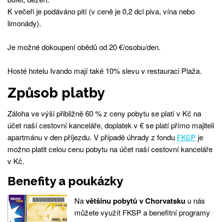
K večeři je podáváno pití (v ceně je 0,2 dcl piva, vína nebo
limonády).
Je možné dokoupení obědů od 20 €/osobu/den.
Hosté hotelu Ivando mají také 10% slevu v restauraci Plaža.
Způsob platby
Záloha ve výši přibližně 60 % z ceny pobytu se platí v Kč na
účet naší cestovní kanceláře, doplatek v € se platí přímo majiteli
apartmánu v den příjezdu. V případě úhrady z fondu
FKSP
je
možno platit celou cenu pobytu na účet naší cestovní kanceláře
v Kč.
Benefity a poukázky
Na
většinu pobytů v Chorvatsku
u nás
můžete využít FKSP a benefitní programy