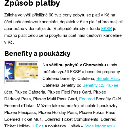
Způsob platby
Záloha ve výši přibližně 60 % z ceny pobytu se platí v Kč na
účet naší cestovní kanceláře, doplatek v € se platí přímo majiteli
apartmánu v den příjezdu. V případě úhrady z fondu
FKSP
je
možno platit celou cenu pobytu na účet naší cestovní kanceláře
v Kč.
Benefity a poukázky
Na
většinu pobytů v Chorvatsku
u nás
můžete využít FKSP a benefitní programy
Cafeteria benefity: Cafeteria,
Benefit Plus
,
Cafeteria Benefity od
Benefity.cz
,
Pluxee
účet, Pluxee Cafeteria, Pluxee Flexi Pass Card, Pluxee
Dárkový Pass, Pluxee Multi Pass Card,
Edenred
Benefity Café,
Edenred eTicket. Můžete také samozřejmě uplatnit poukázky
Pluxee Flexipass, Pluxee Holiday Pass, Pluxee Fokus Pass,
Edenred Ticket Multi, Edenred Ticket Compliments, Edenred
Ticket Holiday,
UP.cz
a poukázky Unišek+.
Více informací k