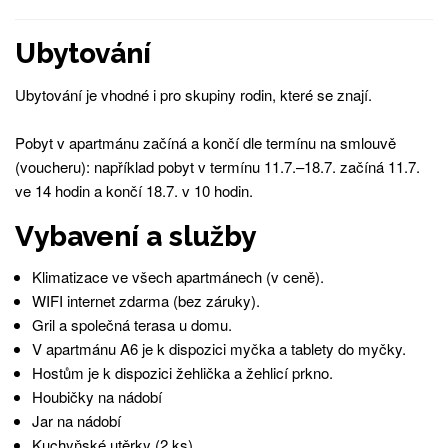
Ubytování
Ubytování je vhodné i pro skupiny rodin, které se znají.
Pobyt v apartmánu začíná a končí dle termínu na smlouvě
(voucheru): například pobyt v termínu 11.7.–18.7. začíná 11.7.
ve 14 hodin a končí 18.7. v 10 hodin.
Vybavení a služby
Klimatizace ve všech apartmánech (v ceně).
WIFI internet zdarma (bez záruky).
Gril a společná terasa u domu.
V apartmánu A6 je k dispozici myčka a tablety do myčky.
Hostům je k dispozici žehlička a žehlicí prkno.
Houbičky na nádobí
Jar na nádobí
Kuchyňské utěrky (2 ks)