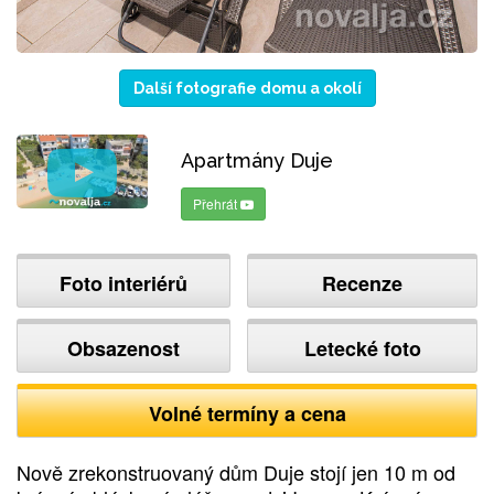
Další fotografie domu a okolí
Apartmány Duje
Přehrát
Foto interiérů
Recenze
Obsazenost
Letecké foto
Volné termíny a cena
Nově zrekonstruovaný dům Duje stojí jen 10 m od