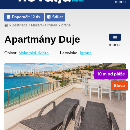
menu
Doporučit
12 tis.
Sdílet
Destinace
Makarská riviéra
Igrane
Apartmány Duje
menu
Oblast:
Makarská riviéra
Letovisko:
Igrane
10 m od pláže
Sleva