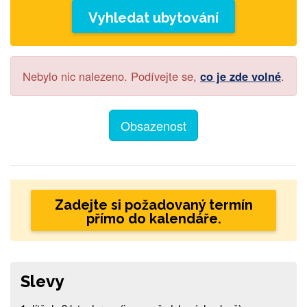
Vyhledat ubytování
Nebylo nic nalezeno. Podívejte se,
co je zde volné
.
Obsazenost
Zadejte si požadovaný termín
přímo do kalendáře.
Slevy