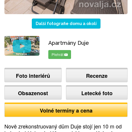
Další fotografie domu a okolí
Apartmány Duje
Přehrát
Foto interiérů
Recenze
Obsazenost
Letecké foto
Volné termíny a cena
Nově zrekonstruovaný dům Duje stojí jen 10 m od