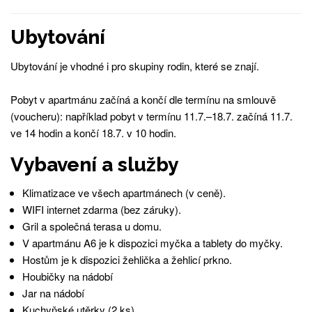
Ubytování
Ubytování je vhodné i pro skupiny rodin, které se znají.
Pobyt v apartmánu začíná a končí dle termínu na smlouvě
(voucheru): například pobyt v termínu 11.7.–18.7. začíná 11.7.
ve 14 hodin a končí 18.7. v 10 hodin.
Vybavení a služby
Klimatizace ve všech apartmánech (v ceně).
WIFI internet zdarma (bez záruky).
Gril a společná terasa u domu.
V apartmánu A6 je k dispozici myčka a tablety do myčky.
Hostům je k dispozici žehlička a žehlicí prkno.
Houbičky na nádobí
Jar na nádobí
Kuchyňské utěrky (2 ks)