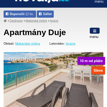
menu
Doporučit
12 tis.
Sdílet
Destinace
Makarská riviéra
Igrane
Apartmány Duje
menu
Oblast:
Makarská riviéra
Letovisko:
Igrane
10 m od pláže
Sleva