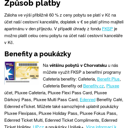
Způsob platby
Záloha ve výši přibližně 60 % z ceny pobytu se platí v Kč na
účet naší cestovní kanceláře, doplatek v € se platí přímo majiteli
apartmánu v den příjezdu. V případě úhrady z fondu
FKSP
je
možno platit celou cenu pobytu na účet naší cestovní kanceláře
v Kč.
Benefity a poukázky
Na
většinu pobytů v Chorvatsku
u nás
můžete využít FKSP a benefitní programy
Cafeteria benefity: Cafeteria,
Benefit Plus
,
Cafeteria Benefity od
Benefity.cz
,
Pluxee
účet, Pluxee Cafeteria, Pluxee Flexi Pass Card, Pluxee
Dárkový Pass, Pluxee Multi Pass Card,
Edenred
Benefity Café,
Edenred eTicket. Můžete také samozřejmě uplatnit poukázky
Pluxee Flexipass, Pluxee Holiday Pass, Pluxee Fokus Pass,
Edenred Ticket Multi, Edenred Ticket Compliments, Edenred
Ticket Holiday,
UP.cz
a poukázky Unišek+.
Více informací k