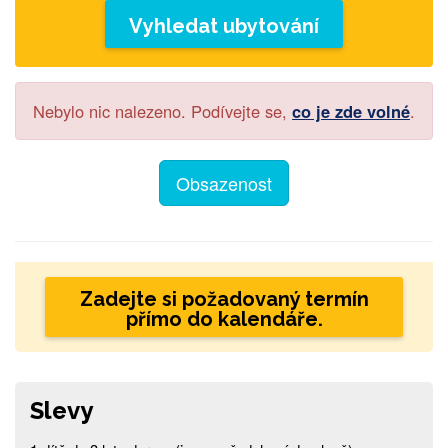
Vyhledat ubytování
Nebylo nic nalezeno. Podívejte se,
co je zde volné
.
Obsazenost
Zadejte si požadovaný termín
přímo do kalendáře.
Slevy