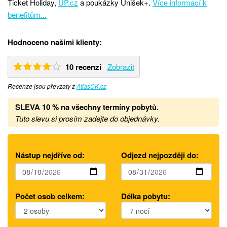
Ticket Holiday,
UP.cz
a poukázky Unišek+.
Více informací k
benefitům...
Hodnoceno našimi klienty:
10 recenzí
Zobrazit
Recenze jsou převzaty z
AtlasCK.cz
SLEVA 10 % na všechny termíny pobytů
.
Tuto slevu si prosím zadejte do objednávky.
Nástup nejdříve od:
Odjezd nejpozději do:
Počet osob celkem:
Délka pobytu: