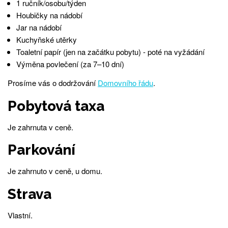
1 ručník/osobu/týden
Houbičky na nádobí
Jar na nádobí
Kuchyňské utěrky
Toaletní papír (jen na začátku pobytu) - poté na vyžádání
Výměna povlečení (za 7–10 dní)
Prosíme vás o dodržování
Domovního řádu
.
Pobytová taxa
Je zahrnuta v ceně.
Parkování
Je zahrnuto v ceně, u domu.
Strava
Vlastní.