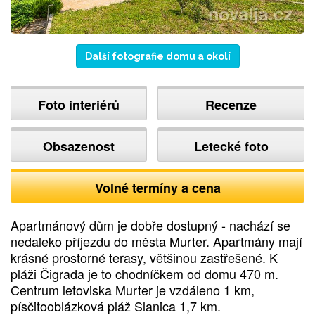
Další fotografie domu a okolí
Foto interiérů
Recenze
Obsazenost
Letecké foto
Volné termíny a cena
Apartmánový dům je dobře dostupný - nachází se
nedaleko příjezdu do města Murter. Apartmány mají
krásné prostorné terasy, většinou zastřešené. K
pláži Čigrađa je to chodníčkem od domu 470 m.
Centrum letoviska Murter je vzdáleno 1 km,
písčitooblázková pláž Slanica 1,7 km.