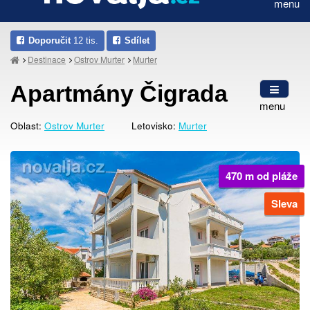
menu
Doporučit
12 tis.
Sdílet
Destinace
Ostrov Murter
Murter
Apartmány Čigrada
menu
Oblast:
Ostrov Murter
Letovisko:
Murter
470 m od pláže
Sleva