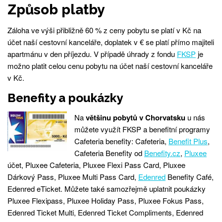
Způsob platby
Záloha ve výši přibližně 60 % z ceny pobytu se platí v Kč na
účet naší cestovní kanceláře, doplatek v € se platí přímo majiteli
apartmánu v den příjezdu. V případě úhrady z fondu
FKSP
je
možno platit celou cenu pobytu na účet naší cestovní kanceláře
v Kč.
Benefity a poukázky
Na
většinu pobytů v Chorvatsku
u nás
můžete využít FKSP a benefitní programy
Cafeteria benefity: Cafeteria,
Benefit Plus
,
Cafeteria Benefity od
Benefity.cz
,
Pluxee
účet, Pluxee Cafeteria, Pluxee Flexi Pass Card, Pluxee
Dárkový Pass, Pluxee Multi Pass Card,
Edenred
Benefity Café,
Edenred eTicket. Můžete také samozřejmě uplatnit poukázky
Pluxee Flexipass, Pluxee Holiday Pass, Pluxee Fokus Pass,
Edenred Ticket Multi, Edenred Ticket Compliments, Edenred