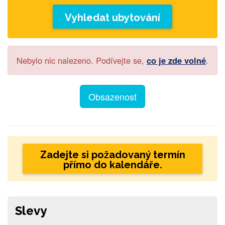
Vyhledat ubytování
Nebylo nic nalezeno. Podívejte se,
co je zde volné
.
Obsazenost
Zadejte si požadovaný termín
přímo do kalendáře.
Slevy