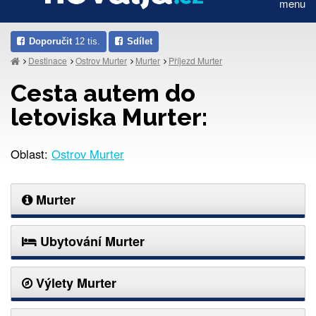
menu
Doporučit
12 tis.
Sdílet
Destinace
Ostrov Murter
Murter
Příjezd Murter
Cesta autem do
letoviska Murter:
Oblast:
Ostrov Murter
Murter
Ubytování Murter
Výlety Murter