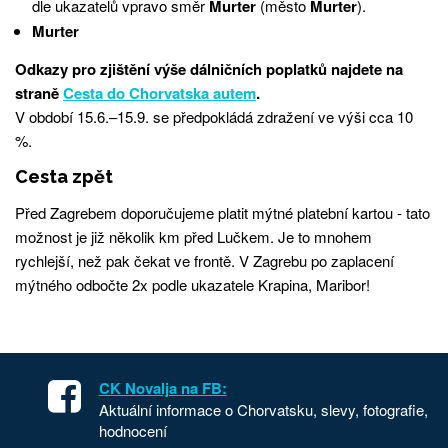
dle ukazatelů vpravo směr
Murter
(město
Murter
).
Murter
Odkazy pro zjištění výše dálničních poplatků najdete na
straně
Cesta do Chorvatska autem
.
V období 15.6.–15.9. se předpokládá zdražení ve výši cca 10
%.
Cesta zpět
Před Zagrebem doporučujeme platit mýtné platební kartou - tato
možnost je již několik km před Lučkem. Je to mnohem
rychlejší, než pak čekat ve frontě. V Zagrebu po zaplacení
mýtného odbočte 2x podle ukazatele Krapina, Maribor!
CK Novalja na FB:
Aktuální informace o Chorvatsku, slevy, fotografie,
hodnocení