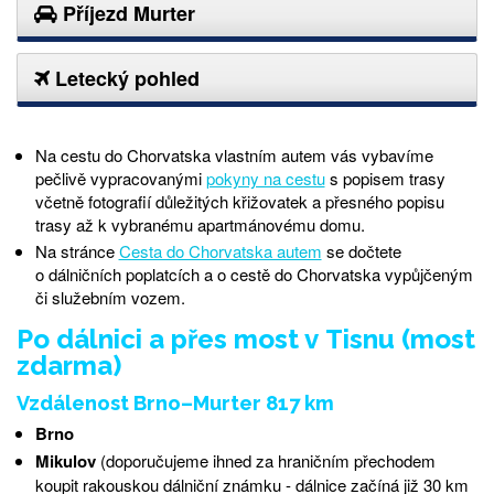
Příjezd Murter
Letecký pohled
Na cestu do Chorvatska vlastním autem vás vybavíme
pečlivě vypracovanými
pokyny na cestu
s popisem trasy
včetně fotografií důležitých křižovatek a přesného popisu
trasy až k vybranému apartmánovému domu.
Na stránce
Cesta do Chorvatska autem
se dočtete
o dálničních poplatcích a o cestě do Chorvatska vypůjčeným
či služebním vozem.
Po dálnici a přes most v Tisnu (most
zdarma)
Vzdálenost Brno–Murter 817 km
Brno
Mikulov
(doporučujeme ihned za hraničním přechodem
koupit rakouskou dálniční známku - dálnice začíná již 30 km