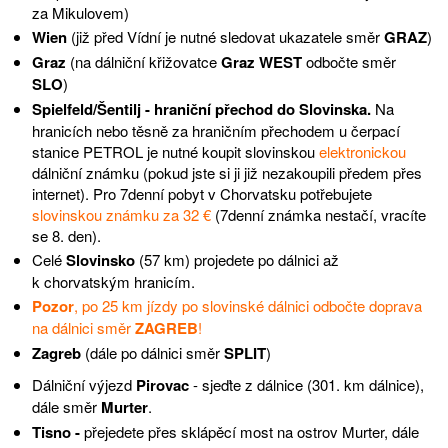
za Mikulovem)
Wien
(již před Vídní je nutné sledovat ukazatele směr
GRAZ
)
Graz
(na dálniční křižovatce
Graz WEST
odbočte směr
SLO
)
Spielfeld/Šentilj - hraniční přechod do Slovinska.
Na
hranicích nebo těsně za hraničním přechodem u čerpací
stanice PETROL je nutné koupit slovinskou
elektronickou
dálniční známku (pokud jste si ji již nezakoupili předem přes
internet). Pro 7denní pobyt v Chorvatsku potřebujete
slovinskou známku za 32 €
(7denní známka nestačí, vracíte
se 8. den).
Celé
Slovinsko
(57 km) projedete po dálnici až
k chorvatským hranicím.
Pozor
, po 25 km jízdy po slovinské dálnici odbočte doprava
na dálnici směr
ZAGREB
!
Zagreb
(dále po dálnici směr
SPLIT
)
Dálniční výjezd
Pirovac
- sjeďte z dálnice (301. km dálnice),
dále směr
Murter
.
Tisno -
přejedete přes sklápěcí most na ostrov Murter, dále