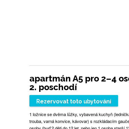
apartmán A5 pro 2–4 os
2. poschodí
Rezervovat toto ubytování
1 ložnice se dvěma lůžky, vybavená kuchyň (ledničk
trouba, varná konvice, kávovar) s rozkládacím gauč
osoby (buď 2 děti do 12 let, nebo jen 1 osoba starší 