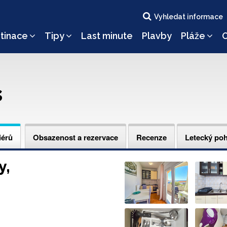
Vyhledat informace
tinace
Tipy
Last minute
Plavby
Pláže
O
s
iérů
Obsazenost a rezervace
Recenze
Letecký po
y,