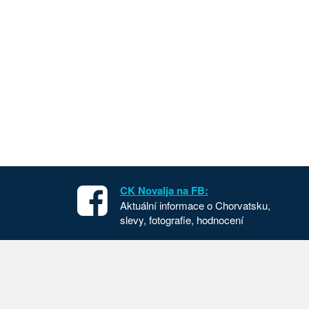
CK Novalja na FB:
Aktuální informace o Chorvatsku,
slevy, fotografie, hodnocení
Apartmány v Chorvatsku
Chorvat
Dovolená Chorvatsko
Cesta d