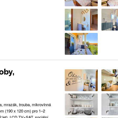
oby,
a, mrazák, trouba, mikrovlnná
em (190 x 120 cm) pro 1–2
12 let), LCD TV+SAT, sociální