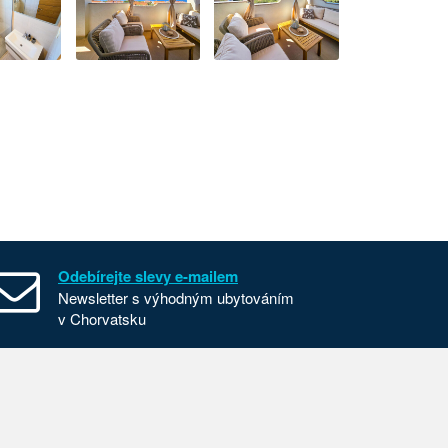
Odebírejte slevy e-mailem
Newsletter s výhodným ubytováním
v Chorvatsku
Všeobecné smluvní podmínky
Nastavení cookies