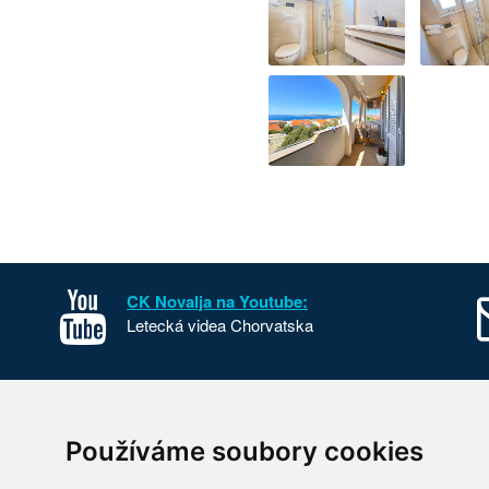
CK Novalja na Youtube:
Letecká videa Chorvatska
sko
Kontakt
Používáme soubory cookies
o Chorvatska
O nás