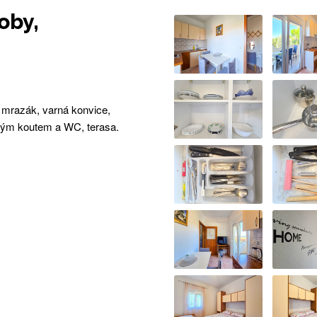
oby,
, mrazák, varná konvice,
vým koutem a WC, terasa.