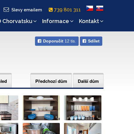
739 801 311
Slevy emailem
 Chorvatsku
Informace
Kontakt
Doporučit
12 tis.
Sdílet
hled
Předchozí dům
Další dům