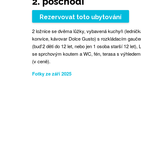
2. poschodí
Rezervovat toto ubytování
2 ložnice se dvěma lůžky, vybavená kuchyň (ledničk
konvice, kávovar Dolce Gusto) s rozkládacím gauče
(buď 2 děti do 12 let, nebo jen 1 osoba starší 12 let)
se sprchovým koutem a WC, fén, terasa s výhledem 
(v ceně).
Fotky ze září 2025