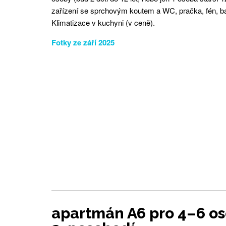
zařízení se sprchovým koutem a WC, pračka, fén, b
Klimatizace v kuchyni (v ceně).
Fotky ze září 2025
apartmán A6 pro 4–6 os