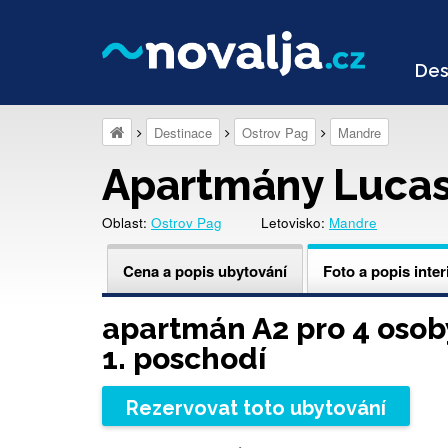
Des
Destinace
Ostrov Pag
Mandre
Apartmány Luca
Oblast:
Ostrov Pag
Letovisko:
Mandre
Cena a popis ubytování
Foto a popis inter
apartmán A2 pro 4 osob
1. poschodí
Rezervovat toto ubytování