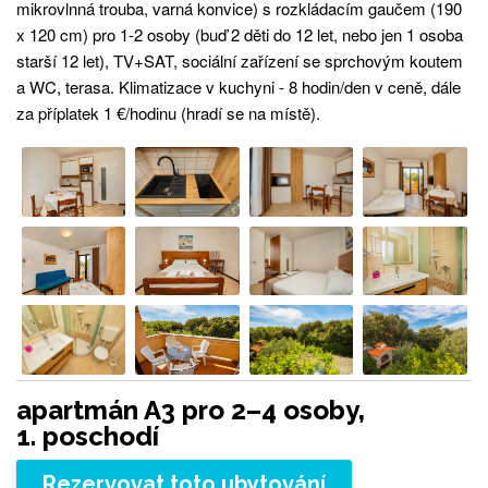
mikrovlnná trouba, varná konvice) s rozkládacím gaučem (190
x 120 cm) pro 1-2 osoby (buď 2 děti do 12 let, nebo jen 1 osoba
starší 12 let), TV+SAT, sociální zařízení se sprchovým koutem
a WC, terasa. Klimatizace v kuchyni - 8 hodin/den v ceně, dále
za příplatek 1 €/hodinu (hradí se na místě).
apartmán A3 pro 2–4 osoby,
1. poschodí
Rezervovat toto ubytování