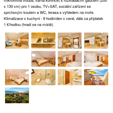
mikrovlnná trouba, varná konvice) s rozkládacím gaučem (200
x 130 cm) pro 1 osobu, TV+SAT, sociální zařízení se
sprchovým koutem a WC, terasa s výhledem na moře.
Klimatizace v kuchyni - 8 hodin/den v ceně, dále za příplatek
1 €/hodinu (hradí se na místě).