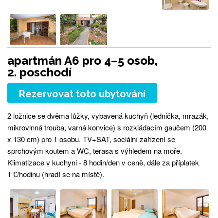
apartmán A6 pro 4–5 osob,
2. poschodí
Rezervovat toto ubytování
2 ložnice se dvěma lůžky, vybavená kuchyň (lednička, mrazák,
mikrovlnná trouba, varná konvice) s rozkládacím gaučem (200
x 130 cm) pro 1 osobu, TV+SAT, sociální zařízení se
sprchovým koutem a WC, terasa s výhledem na moře.
Klimatizace v kuchyni - 8 hodin/den v ceně, dále za příplatek
1 €/hodinu (hradí se na místě).