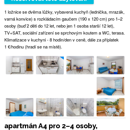
1 ložnice se dvěma lůžky, vybavená kuchyň (lednička, mrazák,
varná konvice) s rozkládacím gaučem (190 x 120 cm) pro 1–2
osoby (buď 2 děti do 12 let, nebo jen 1 osoba starší 12 let),
TV+SAT, sociální zařízení se sprchovým koutem a WC, terasa.
Klimatizace v kuchyni - 8 hodin/den v ceně, dále za příplatek
1 €/hodinu (hradí se na místě).
apartmán A4 pro 2–4 osoby,