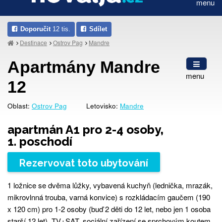
menu
Doporučit
12 tis.
Sdílet
Destinace
Ostrov Pag
Mandre
Apartmány Mandre
menu
12
Oblast:
Ostrov Pag
Letovisko:
Mandre
apartmán A1 pro 2-4 osoby,
1. poschodí
Rezervovat toto ubytování
1 ložnice se dvěma lůžky, vybavená kuchyň (lednička, mrazák,
mikrovlnná trouba, varná konvice) s rozkládacím gaučem (190
x 120 cm) pro 1-2 osoby (buď 2 děti do 12 let, nebo jen 1 osoba
starší 12 let), TV+SAT, sociální zařízení se sprchovým koutem