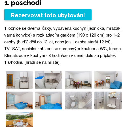
1. poschodí
Rezervovat toto ubytování
1 ložnice se dvěma lůžky, vybavená kuchyň (lednička, mrazák,
varná konvice) s rozkládacím gaučem (190 x 120 cm) pro 1–2
osoby (buď 2 děti do 12 let, nebo jen 1 osoba starší 12 let),
TV+SAT, sociální zařízení se sprchovým koutem a WC, terasa.
Klimatizace v kuchyni - 8 hodin/den v ceně, dále za příplatek
1 €/hodinu (hradí se na místě).