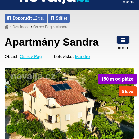
menu
Doporučit
12 tis.
Sdílet
Destinace
Ostrov Pag
Mandre
Apartmány Sandra
menu
Oblast:
Ostrov Pag
Letovisko:
Mandre
150 m od pláže
Sleva