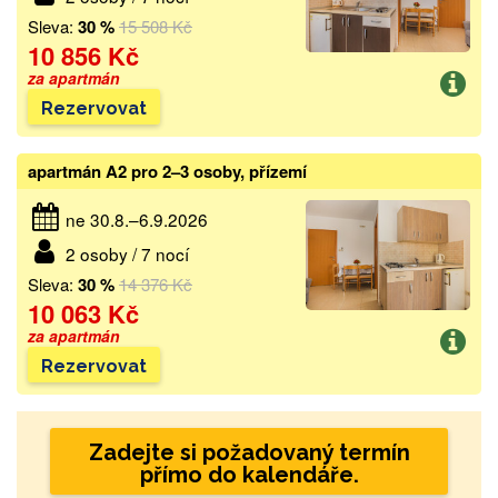
Sleva:
30 %
15 508 Kč
10 856 Kč
za apartmán
Rezervovat
apartmán A2 pro 2–3 osoby, přízemí
ne 30.8.–6.9.2026
2 osoby / 7 nocí
Sleva:
30 %
14 376 Kč
10 063 Kč
za apartmán
Rezervovat
Zadejte si požadovaný termín
přímo do kalendáře.