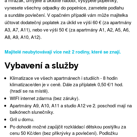
a mrazák, umyjete a uklidíte nádobí, vysypete popelníky,
vynesete všechny odpadky do popelnice, zametete podlahu
a sundáte povlečení. V opačném případě vám může majitelka
účtovat dodatečný poplatek za úklid ve výši 60 € (za apartmány
A3, A7, A11), nebo ve výši 50 € (za apartmány A1, A2, A5, A6,
A8, A9, A10, A12).
Majitelé neubytovávají více než 2 rodiny, které se znají.
Vybavení a služby
Klimatizace ve všech apartmánech i studiích - 8 hodin
klimatizace/den je v ceně. Dále za příplatek 0,50 €/1 hod.
(hradí se na místě).
WIFI internet zdarma (bez záruky).
Apartmány A9, A10, A11 a studio A12 ve 2. poschodí mají na
balkónech slunečníky.
Gril u domu.
Po dohodě možné zapůjčit rozkládací dětskou postýlku za
cenu 50 Kč/den (bez přikrývky a povlečení). Podložku