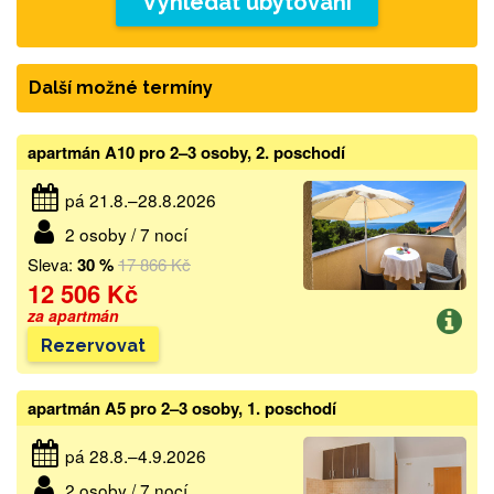
Vyhledat ubytování
Další možné termíny
apartmán A10 pro 2–3 osoby, 2. poschodí
pá 21.8.–28.8.2026
2 osoby / 7 nocí
Sleva:
30 %
17 866 Kč
12 506 Kč
za apartmán
Rezervovat
apartmán A5 pro 2–3 osoby, 1. poschodí
pá 28.8.–4.9.2026
2 osoby / 7 nocí