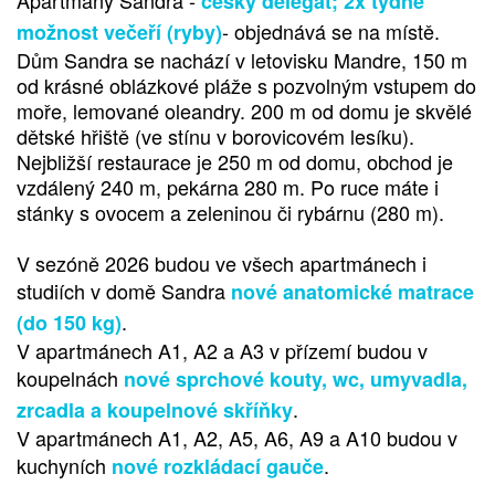
český delegát; 2x týdně
- objednává se na místě.
možnost večeří (ryby)
Dům Sandra se nachází v letovisku Mandre, 150 m
od krásné oblázkové pláže s pozvolným vstupem do
moře, lemované oleandry. 200 m od domu je skvělé
dětské hřiště (ve stínu v borovicovém lesíku).
Nejbližší restaurace je 250 m od domu, obchod je
vzdálený 240 m, pekárna 280 m. Po ruce máte i
stánky s ovocem a zeleninou či rybárnu (280 m).
V sezóně 2026 budou ve všech apartmánech i
studiích v domě Sandra
nové anatomické matrace
.
(do 150 kg)
V apartmánech A1, A2 a A3 v přízemí budou v
koupelnách
nové sprchové kouty, wc, umyvadla,
.
zrcadla a koupelnové skříňky
V apartmánech A1, A2, A5, A6, A9 a A10 budou v
kuchyních
.
nové rozkládací gauče