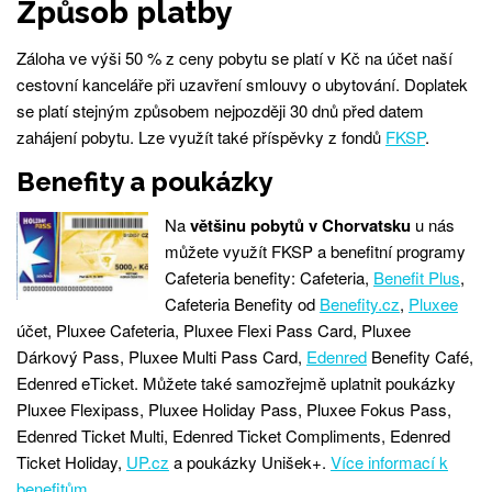
Způsob platby
Záloha ve výši 50 % z ceny pobytu se platí v Kč na účet naší
cestovní kanceláře při uzavření smlouvy o ubytování. Doplatek
se platí stejným způsobem nejpozději 30 dnů před datem
zahájení pobytu. Lze využít také příspěvky z fondů
FKSP
.
Benefity a poukázky
Na
většinu pobytů v Chorvatsku
u nás
můžete využít FKSP a benefitní programy
Cafeteria benefity: Cafeteria,
Benefit Plus
,
Cafeteria Benefity od
Benefity.cz
,
Pluxee
účet, Pluxee Cafeteria, Pluxee Flexi Pass Card, Pluxee
Dárkový Pass, Pluxee Multi Pass Card,
Edenred
Benefity Café,
Edenred eTicket. Můžete také samozřejmě uplatnit poukázky
Pluxee Flexipass, Pluxee Holiday Pass, Pluxee Fokus Pass,
Edenred Ticket Multi, Edenred Ticket Compliments, Edenred
Ticket Holiday,
UP.cz
a poukázky Unišek+.
Více informací k
benefitům...