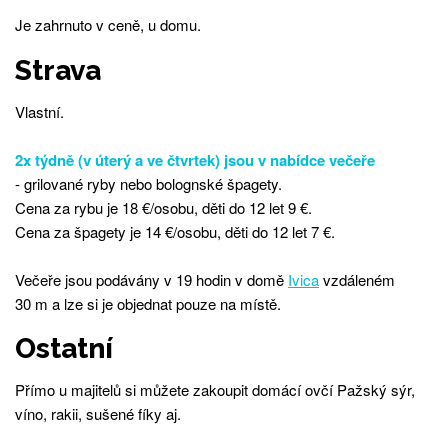
Je zahrnuto v ceně, u domu.
Strava
Vlastní.
2x týdně (v úterý a ve čtvrtek) jsou v nabídce večeře
- grilované ryby nebo bolognské špagety.
Cena za rybu je 18 €/osobu, děti do 12 let 9 €.
Cena za špagety je 14 €/osobu, děti do 12 let 7 €.
Večeře jsou podávány v 19 hodin v domě
Ivica
vzdáleném
30 m a lze si je objednat pouze na místě.
Ostatní
Přímo u majitelů si můžete zakoupit domácí ovčí Pažský sýr,
víno, rakii, sušené fíky aj.