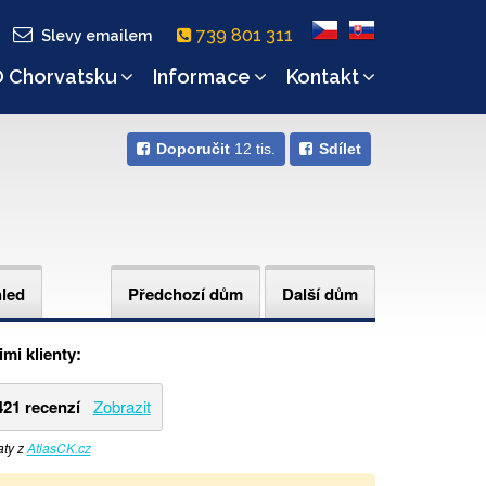
739 801 311
Slevy emailem
 Chorvatsku
Informace
Kontakt
Doporučit
12 tis.
Sdílet
hled
Předchozí dům
Další dům
mi klienty:
421 recenzí
Zobrazit
aty z
AtlasCK.cz