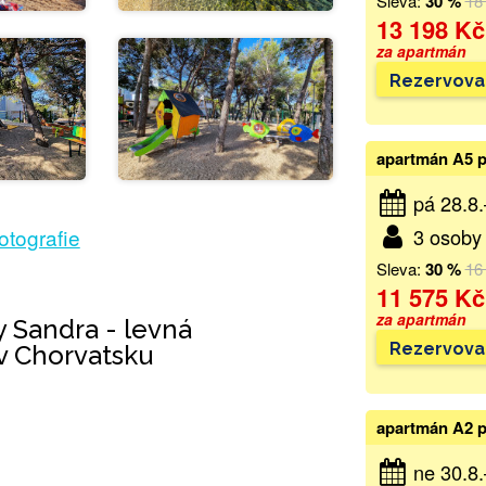
Sleva:
30 %
18
13 198 Kč
za apartmán
Rezervova
apartmán A5 p
pá 28.8
fotografie
3 osoby 
Sleva:
30 %
16
11 575 Kč
za apartmán
 Sandra - levná
Rezervova
v Chorvatsku
apartmán A2 p
ne 30.8