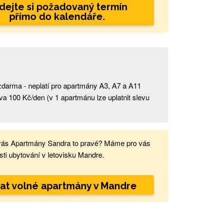
dejte si požadovaný termín
přímo do kalendáře.
t zdarma - neplatí pro apartmány A3, A7 a A11
eva 100 Kč/den (v 1 apartmánu lze uplatnit slevu
)
vás Apartmány Sandra to pravé? Máme pro vás
ti ubytování v letovisku Mandre.
at volné apartmány v Mandre