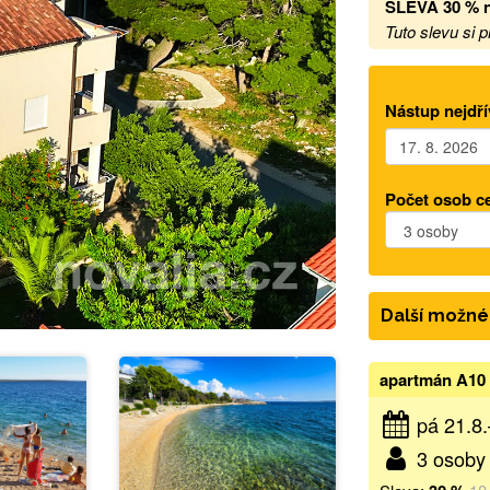
SLEVA 30 %
Tuto slevu si 
Nástup nejdří
Počet osob c
Další možné
apartmán A10 
pá 21.8
3 osoby 