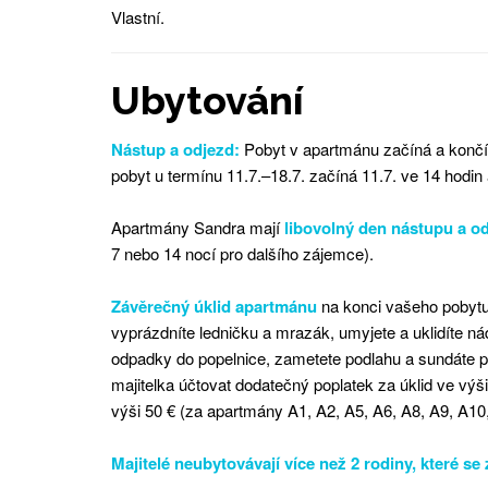
Vlastní.
Ubytování
Nástup a odjezd:
Pobyt v apartmánu začíná a končí 
pobyt u termínu 11.7.–18.7. začíná 11.7. ve 14 hodin 
Apartmány Sandra mají
libovolný den nástupu a o
7 nebo 14 nocí pro dalšího zájemce).
Závěrečný úklid apartmánu
na konci vašeho pobytu
vyprázdníte ledničku a mrazák, umyjete a uklidíte n
odpadky do popelnice, zametete podlahu a sundáte
majitelka účtovat dodatečný poplatek za úklid ve výš
výši 50 € (za apartmány A1, A2, A5, A6, A8, A9, A10
Majitelé neubytovávají více než 2 rodiny, které se 