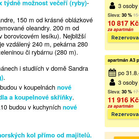
x týdně možnost večeří (ryby)
-
3 osoby 
Sleva:
30 %
15
andre, 150 m od krásné oblázkové
10 817 Kč
lemované oleandry. 200 m od
za apartmán
v borovicovém lesíku). Nejbližší
Rezervova
je vzdálený 240 m, pekárna 280
eleninou či rybárnu (280 m).
apartmán A3 p
ánech i studiích v domě Sandra
po 31.8
g)
.
3 osoby 
 budou v koupelnách
nové
Sleva:
30 %
17
dla a koupelnové skříňky
.
11 916 Kč
A10 budou v kuchyních
nové
za apartmán
Rezervova
orských kol přímo od majitelů.