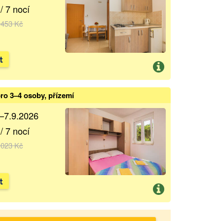
/ 7 nocí
 453 Kč
t
ro 3–4 osoby, přízemí
.–7.9.2026
/ 7 nocí
 023 Kč
t