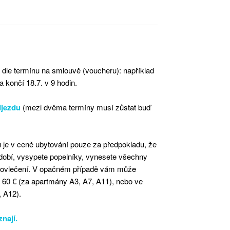
dle termínu na smlouvě (voucheru): například
a končí 18.7. v 9 hodin.
djezdu
(mezi dvěma termíny musí zůstat buď
 je v ceně ubytování pouze za předpokladu, že
ádobí, vysypete popelníky, vynesete všechny
 povlečení. V opačném případě vám může
i 60 € (za apartmány A3, A7, A11), nebo ve
, A12).
znají.