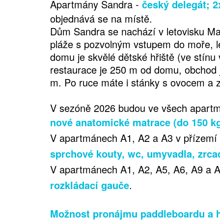
Apartmány Sandra -
český delegát; 2
objednává se na místě.
Dům Sandra se nachází v letovisku M
pláže s pozvolným vstupem do moře, 
domu je skvělé dětské hřiště (ve stínu 
restaurace je 250 m od domu, obchod 
m. Po ruce máte i stánky s ovocem a z
V sezóně 2026 budou ve všech apartm
nové anatomické matrace (do 150 k
V apartmánech A1, A2 a A3 v přízemí
sprchové kouty, wc, umyvadla, zrca
V apartmánech A1, A2, A5, A6, A9 a 
rozkládací gauče
.
Možnost pronájmu paddleboardu a h