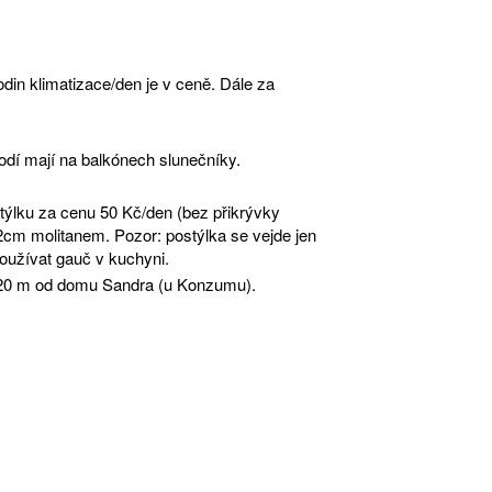
din klimatizace/den je v ceně. Dále za
dí mají na balkónech slunečníky.
týlku za cenu 50 Kč/den (bez přikrývky
 2cm molitanem. Pozor: postýlka se vejde jen
oužívat gauč v kuchyni.
 220 m od domu Sandra (u Konzumu).