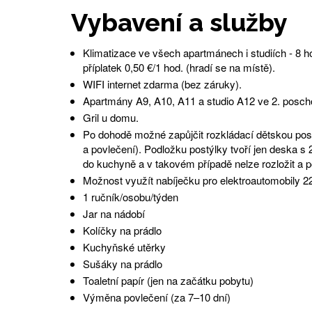
Vybavení a služby
Klimatizace ve všech apartmánech i studiích - 8 ho
příplatek 0,50 €/1 hod. (hradí se na místě).
WIFI internet zdarma (bez záruky).
Apartmány A9, A10, A11 a studio A12 ve 2. poscho
Gril u domu.
Po dohodě možné zapůjčit rozkládací dětskou pos
a povlečení). Podložku postýlky tvoří jen deska s
do kuchyně a v takovém případě nelze rozložit a p
Možnost využít nabíječku pro elektroautomobily
1 ručník/osobu/týden
Jar na nádobí
Kolíčky na prádlo
Kuchyňské utěrky
Sušáky na prádlo
Toaletní papír (jen na začátku pobytu)
Výměna povlečení (za 7–10 dní)