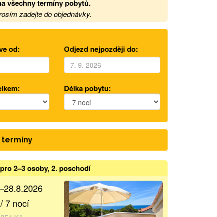
na všechny termíny pobytů
.
prosím zadejte do objednávky.
ve od:
Odjezd nejpozději do:
elkem:
Délka pobytu:
 termíny
pro 2–3 osoby, 2. poschodí
.–28.8.2026
/ 7 nocí