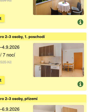
 854 Kč
t
ro 2–3 osoby, 1. poschodí
.–4.9.2026
/ 7 nocí
 535 Kč
t
ro 2–3 osoby, přízemí
.–6.9.2026