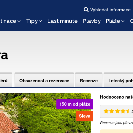
Vyhledat informace
tinace
Tipy
Last minute
Plavby
Pláže
O
ra
iérů
Obsazenost a rezervace
Recenze
Letecký po
Hodnoceno naši
150 m od pláže
Sleva
Recenze jsou převz