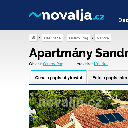
Des
Destinace
Ostrov Pag
Mandre
Apartmány Sand
Oblast:
Ostrov Pag
Letovisko:
Mandre
Cena a popis ubytování
Foto a popis inter