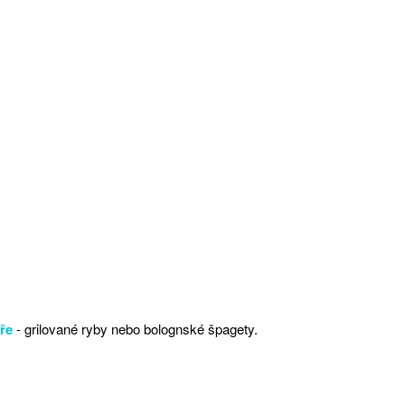
eře
- grilované ryby nebo bolognské špagety.