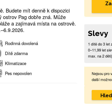
Za
. Budete mít denně k dispozici
rý ostrov Pag dobře zná. Může
pláže a zajímavá místa na ostrově.
.–6.9.2026.
Slevy
Rodinná dovolená
1 dítě do 3 le
0–11,99 let sl
Dítě zdarma
max. na 2 děti
Klimatizace
Pes nepovolen
Nejsou pro 
další možnos
Hled