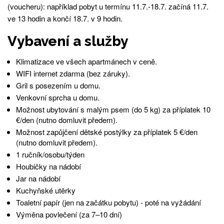
(voucheru): například pobyt u termínu 11.7.-18.7. začíná 11.7.
ve 13 hodin a končí 18.7. v 9 hodin.
Vybavení a služby
Klimatizace ve všech apartmánech v ceně.
WIFI internet zdarma (bez záruky).
Gril s posezením u domu.
Venkovní sprcha u domu.
Možnost ubytování s malým psem (do 5 kg) za příplatek 10
€/den (nutno domluvit předem).
Možnost zapůjčení dětské postýlky za příplatek 5 €/den
(nutno domluvit předem).
1 ručník/osobu/týden
Houbičky na nádobí
Jar na nádobí
Kuchyňské utěrky
Toaletní papír (jen na začátku pobytu) - poté na vyžádání
Výměna povlečení (za 7–10 dní)