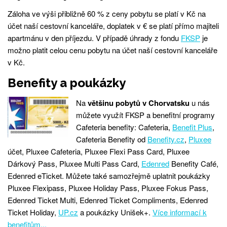
Záloha ve výši přibližně 60 % z ceny pobytu se platí v Kč na
účet naší cestovní kanceláře, doplatek v € se platí přímo majiteli
apartmánu v den příjezdu. V případě úhrady z fondu
FKSP
je
možno platit celou cenu pobytu na účet naší cestovní kanceláře
v Kč.
Benefity a poukázky
Na
většinu pobytů v Chorvatsku
u nás
můžete využít FKSP a benefitní programy
Cafeteria benefity: Cafeteria,
Benefit Plus
,
Cafeteria Benefity od
Benefity.cz
,
Pluxee
účet, Pluxee Cafeteria, Pluxee Flexi Pass Card, Pluxee
Dárkový Pass, Pluxee Multi Pass Card,
Edenred
Benefity Café,
Edenred eTicket. Můžete také samozřejmě uplatnit poukázky
Pluxee Flexipass, Pluxee Holiday Pass, Pluxee Fokus Pass,
Edenred Ticket Multi, Edenred Ticket Compliments, Edenred
Ticket Holiday,
UP.cz
a poukázky Unišek+.
Více informací k
benefitům...