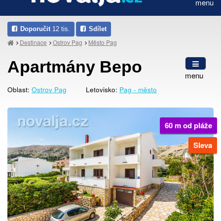
menu
Doporučit
12 tis.
Sdílet
Destinace
Ostrov Pag
Město Pag
Apartmány Bepo
menu
Oblast:
Ostrov Pag
Letovisko:
Pag - město
60 m od pláže
Sleva