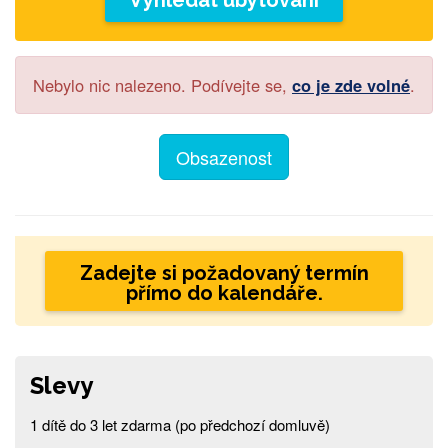
Vyhledat ubytování
Nebylo nic nalezeno. Podívejte se,
co je zde volné
.
Obsazenost
Zadejte si požadovaný termín
přímo do kalendáře.
Slevy
1 dítě do 3 let zdarma (po předchozí domluvě)