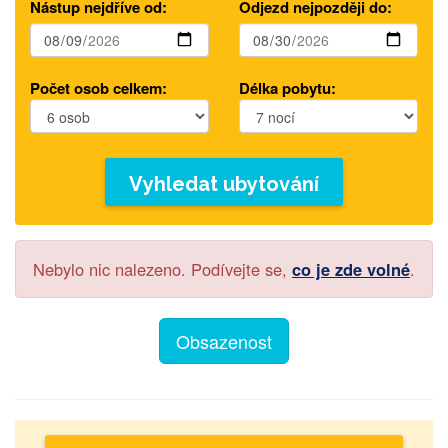
Nástup nejdříve od:
Odjezd nejpozději do:
Počet osob celkem:
Délka pobytu:
Vyhledat ubytování
Nebylo nic nalezeno. Podívejte se,
co je zde volné
.
Obsazenost