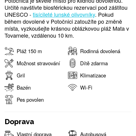
Potočnica je skvělé místo pro klidnou dovolenou.
Určitě navštivte biosférickou rezervaci pod záštitou
UNESCO -
tisícileté lunské olivovníky
. Pokud
během dovolené v Potočnici zatoužíte po změně
místa, vyzkoušejte krásnou oblázkovou pláž Mata v
Tovarnele, vzdálenou 10 km.
Pláž 150 m
Rodinná dovolená
Možnost stravování
Dítě zdarma
Gril
Klimatizace
Bazén
Wi-Fi
Pes povolen
Doprava
Vlastní doprava
Autobusová