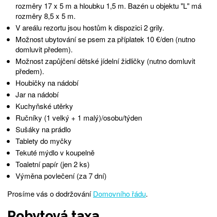
rozměry 17 x 5 m a hloubku 1,5 m. Bazén u objektu "L" má
rozměry 8,5 x 5 m.
V areálu rezortu jsou hostům k dispozici 2 grily.
Možnost ubytování se psem za příplatek 10 €/den (nutno
domluvit předem).
Možnost zapůjčení dětské jídelní židličky (nutno domluvit
předem).
Houbičky na nádobí
Jar na nádobí
Kuchyňské utěrky
Ručníky (1 velký + 1 malý)/osobu/týden
Sušáky na prádlo
Tablety do myčky
Tekuté mýdlo v koupelně
Toaletní papír (jen 2 ks)
Výměna povlečení (za 7 dní)
Prosíme vás o dodržování
Domovního řádu
.
Pobytová taxa