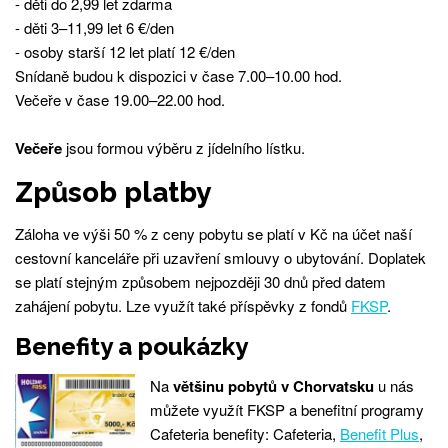
- děti do 2,99 let zdarma
- děti 3–11,99 let 6 €/den
- osoby starší 12 let platí 12 €/den
Snídaně budou k dispozici v čase 7.00–10.00 hod.
Večeře v čase 19.00–22.00 hod.
Večeře
jsou formou výběru z jídelního lístku.
Způsob platby
Záloha ve výši 50 % z ceny pobytu se platí v Kč na účet naší
cestovní kanceláře při uzavření smlouvy o ubytování. Doplatek
se platí stejným způsobem nejpozději 30 dnů před datem
zahájení pobytu. Lze využít také příspěvky z fondů
FKSP
.
Benefity a poukázky
Na
většinu pobytů v Chorvatsku
u nás
můžete využít FKSP a benefitní programy
Cafeteria benefity: Cafeteria,
Benefit Plus
,