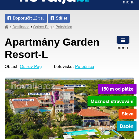
menu
Doporučit
12 tis.
Sdílet
Destinace
Ostrov Pag
Potočnica
Apartmány Garden
menu
Resort-L
Oblast:
Ostrov Pag
Letovisko:
Potočnica
150 m od pláže
Možnost stravování
Sleva
Bazén