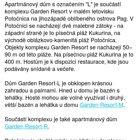
Apartmánový dům s označením "L" je součástí
komplexu Garden Resort v malém letovisku
Potočnica na jihozápadě oblíbeného ostrova Pag. V
Potočnici se nacházejí dvě malebné zátoky - na
západní straně je to písečná pláž Kukurina, na
východě oblázkovo-kamenitá pláž Potočnica.
Objekty komplexu Garden Resort se nacházejí 50–
90 m od této pláže. Na písečnou pláž Kukurina je to
400 m. Hostům je k dispozici restaurace, kde jsou
podávány snídaně a večeře.
Dům Garden Resort-L je obklopen krásnou
zahradou a palmami. Hned u domu je bazén s
lehátky. Hosté mohou ale volně využívat i druhý,
větší bazén a lehátka u domu
Garden Resort-M
.
Součástí komplexu je také apartmánový dům
Garden Resort-R
.