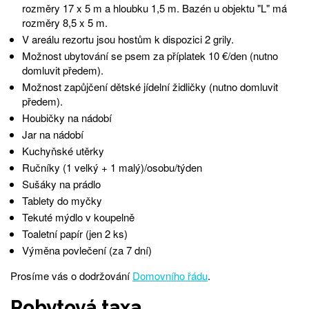
rozměry 17 x 5 m a hloubku 1,5 m. Bazén u objektu "L" má
rozměry 8,5 x 5 m.
V areálu rezortu jsou hostům k dispozici 2 grily.
Možnost ubytování se psem za příplatek 10 €/den (nutno
domluvit předem).
Možnost zapůjčení dětské jídelní židličky (nutno domluvit
předem).
Houbičky na nádobí
Jar na nádobí
Kuchyňské utěrky
Ručníky (1 velký + 1 malý)/osobu/týden
Sušáky na prádlo
Tablety do myčky
Tekuté mýdlo v koupelně
Toaletní papír (jen 2 ks)
Výměna povlečení (za 7 dní)
Prosíme vás o dodržování
Domovního řádu
.
Pobytová taxa