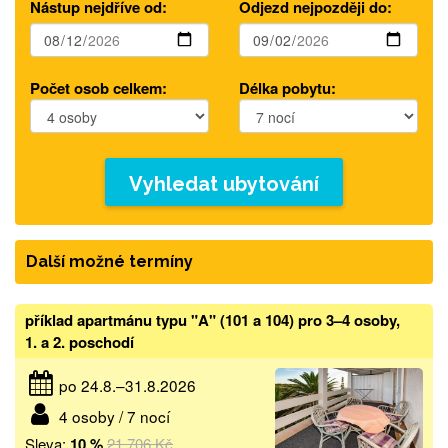
Nástup nejdříve od:
Odjezd nejpozději do:
Počet osob celkem:
Délka pobytu:
Vyhledat ubytování
Další možné termíny
příklad apartmánu typu "A" (101 a 104) pro 3–4 osoby,
1. a 2. poschodí
po 24.8.–31.8.2026
4 osoby / 7 nocí
Sleva:
10 %
21 706 Kč