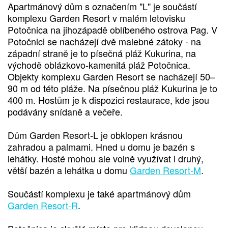
Apartmánový dům s označením "L" je součástí
komplexu Garden Resort v malém letovisku
Potočnica na jihozápadě oblíbeného ostrova Pag. V
Potočnici se nacházejí dvě malebné zátoky - na
západní straně je to písečná pláž Kukurina, na
východě oblázkovo-kamenitá pláž Potočnica.
Objekty komplexu Garden Resort se nacházejí 50–
90 m od této pláže. Na písečnou pláž Kukurina je to
400 m. Hostům je k dispozici restaurace, kde jsou
podávány snídaně a večeře.
Dům Garden Resort-L je obklopen krásnou
zahradou a palmami. Hned u domu je bazén s
lehátky. Hosté mohou ale volně využívat i druhý,
větší bazén a lehátka u domu
Garden Resort-M
.
Součástí komplexu je také apartmánový dům
Garden Resort-R
.