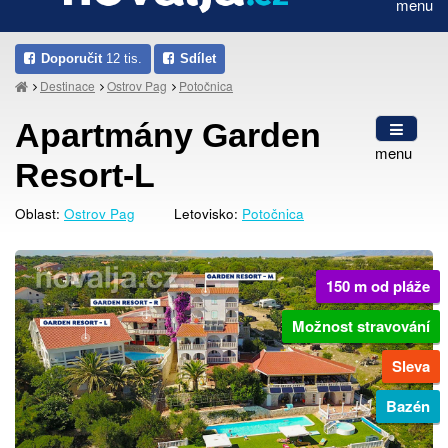
menu
Doporučit
12 tis.
Sdílet
Destinace
Ostrov Pag
Potočnica
Apartmány Garden
menu
Resort-L
Oblast:
Ostrov Pag
Letovisko:
Potočnica
150 m od pláže
Možnost stravování
Sleva
Bazén