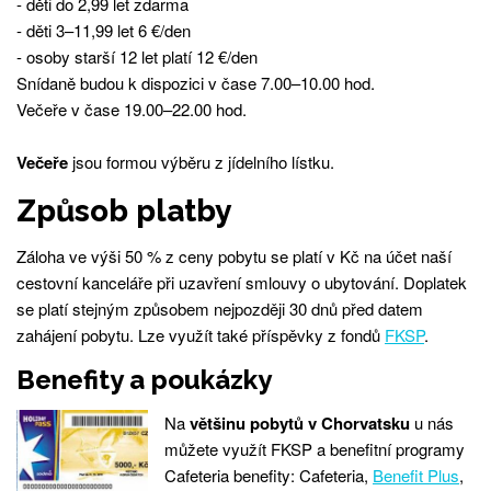
- děti do 2,99 let zdarma
- děti 3–11,99 let 6 €/den
- osoby starší 12 let platí 12 €/den
Snídaně budou k dispozici v čase 7.00–10.00 hod.
Večeře v čase 19.00–22.00 hod.
Večeře
jsou formou výběru z jídelního lístku.
Způsob platby
Záloha ve výši 50 % z ceny pobytu se platí v Kč na účet naší
cestovní kanceláře při uzavření smlouvy o ubytování. Doplatek
se platí stejným způsobem nejpozději 30 dnů před datem
zahájení pobytu. Lze využít také příspěvky z fondů
FKSP
.
Benefity a poukázky
Na
většinu pobytů v Chorvatsku
u nás
můžete využít FKSP a benefitní programy
Cafeteria benefity: Cafeteria,
Benefit Plus
,