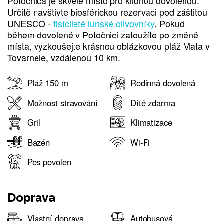
Potočnica je skvělé místo pro klidnou dovolenou.
Určitě navštivte biosférickou rezervaci pod záštitou
UNESCO -
tisícileté lunské olivovníky
. Pokud
během dovolené v Potočnici zatoužíte po změně
místa, vyzkoušejte krásnou oblázkovou pláž Mata v
Tovarnele, vzdálenou 10 km.
Pláž 150 m
Rodinná dovolená
Možnost stravování
Dítě zdarma
Gril
Klimatizace
Bazén
Wi-Fi
Pes povolen
Doprava
Vlastní doprava
Autobusová