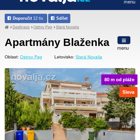
menu
Doporučit
12 tis.
Sdílet
Destinace
Ostrov Pag
Stará Novalja
Apartmány Blaženka
menu
Oblast:
Ostrov Pag
Letovisko:
Stará Novalja
80 m od pláže
Sleva