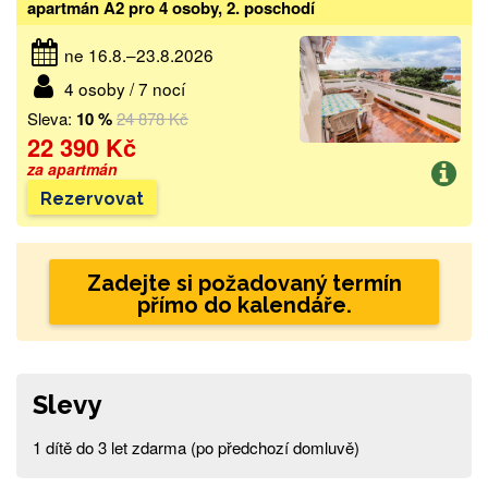
apartmán A2 pro 4 osoby, 2. poschodí
ne 16.8.–23.8.2026
4 osoby / 7 nocí
Sleva:
10 %
24 878 Kč
22 390 Kč
za apartmán
Rezervovat
Zadejte si požadovaný termín
přímo do kalendáře.
Slevy
1 dítě do 3 let zdarma (po předchozí domluvě)