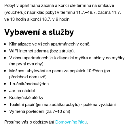
Pobyt v apartmánu začíná a končí dle termínu na smlouvě
(voucheru): například pobyt v termínu 11.7.–18.7. začíná 11.7.
ve 13 hodin a končí 18.7. v 9 hodin.
Vybavení a služby
Klimatizace ve všech apartmánech v ceně.
WIFI internet zdarma (bez záruky).
V obou apartmánech je k dispozici myčka a tablety do myčky
(na první dva dny).
Možnost ubytování se psem za poplatek 10 €/den (po
předchozí domluvě).
1 ručník/osobu/týden
Jar na nádobí
Kuchyňské utěrky
Toaletní papír (jen na začátku pobytu) - poté na vyžádání
Výměna povlečení (za 7–10 dní)
Prosíme vás o dodržování
Domovního řádu
.