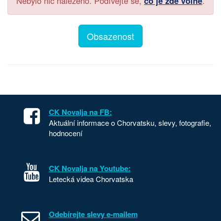
Nebylo nic nalezeno. Podívejte se,
co je zde volné
.
Obsazenost
CK Novalja na FB:
Aktuální informace o Chorvatsku, slevy, fotografie,
hodnocení
CK Novalja na Youtube:
Letecká videa Chorvatska
Odebírejte slevy e-mailem