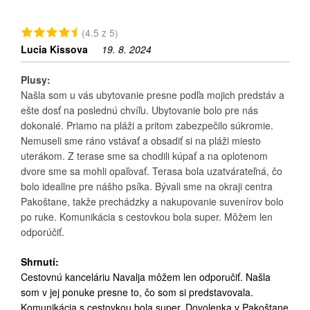
(4.5 z 5)
Lucia Kissova
19. 8. 2024
Plusy:
Našla som u vás ubytovanie presne podľa mojich predstáv a
ešte dosť na poslednú chvíľu. Ubytovanie bolo pre nás
dokonalé. Priamo na pláži a pritom zabezpečilo súkromie.
Nemuseli sme ráno vstávať a obsadiť si na pláži miesto
uterákom. Z terase sme sa chodili kúpať a na oplotenom
dvore sme sa mohli opaľovať. Terasa bola uzatvárateľná, čo
bolo ideallne pre nášho psíka. Bývali sme na okraji centra
Pakoštane, takže prechádzky a nakupovanie suvenírov bolo
po ruke. Komunikácia s cestovkou bola super. Môžem len
odporúčiť.
Shrnutí:
Cestovnú kanceláriu Navalja môžem len odporučiť. Našla
som v jej ponuke presne to, čo som si predstavovala.
Komunikácia s cestovkou bola super. Dovolenka v Pakoštane