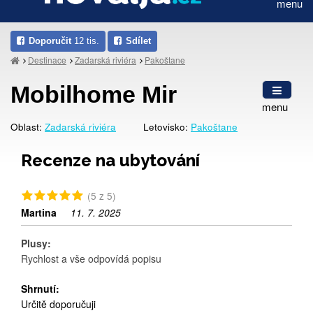
menu
Doporučit
12 tis.
Sdílet
Destinace
Zadarská riviéra
Pakoštane
Mobilhome Mir
menu
Oblast:
Zadarská riviéra
Letovisko:
Pakoštane
Recenze na ubytování
(5 z 5)
Martina
11. 7. 2025
Plusy:
Rychlost a vše odpovídá popisu
Shrnutí:
Určitě doporučuji