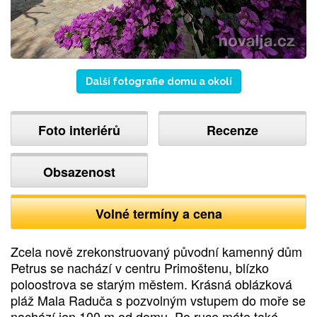
Další fotografie domu a okolí
Foto interiérů
Recenze
Obsazenost
Volné termíny a cena
Zcela nově zrekonstruovaný původní kamenný dům
Petrus se nachází v centru Primoštenu, blízko
poloostrova se starým městem. Krásná oblázková
pláž Mala Raduča s pozvolným vstupem do moře se
nachází jen 100 m od domu. Po ruce máte také