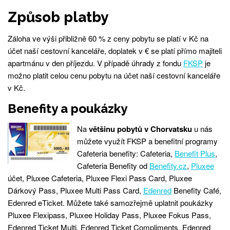
Způsob platby
Záloha ve výši přibližně 60 % z ceny pobytu se platí v Kč na
účet naší cestovní kanceláře, doplatek v € se platí přímo majiteli
apartmánu v den příjezdu. V případě úhrady z fondu
FKSP
je
možno platit celou cenu pobytu na účet naší cestovní kanceláře
v Kč.
Benefity a poukázky
Na
většinu pobytů v Chorvatsku
u nás
můžete využít FKSP a benefitní programy
Cafeteria benefity: Cafeteria,
Benefit Plus
,
Cafeteria Benefity od
Benefity.cz
,
Pluxee
účet, Pluxee Cafeteria, Pluxee Flexi Pass Card, Pluxee
Dárkový Pass, Pluxee Multi Pass Card,
Edenred
Benefity Café,
Edenred eTicket. Můžete také samozřejmě uplatnit poukázky
Pluxee Flexipass, Pluxee Holiday Pass, Pluxee Fokus Pass,
Edenred Ticket Multi, Edenred Ticket Compliments, Edenred