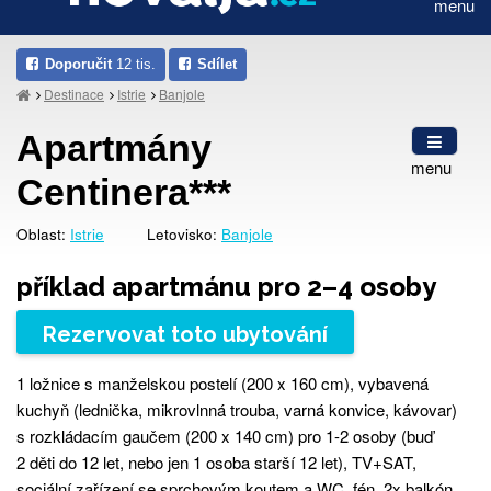
menu
Doporučit
12 tis.
Sdílet
Destinace
Istrie
Banjole
Apartmány
menu
Centinera***
Oblast:
Istrie
Letovisko:
Banjole
příklad apartmánu pro 2–4 osoby
Rezervovat toto ubytování
1 ložnice s manželskou postelí (200 x 160 cm), vybavená
kuchyň (lednička, mikrovlnná trouba, varná konvice, kávovar)
s rozkládacím gaučem (200 x 140 cm) pro 1-2 osoby (buď
2 děti do 12 let, nebo jen 1 osoba starší 12 let), TV+SAT,
sociální zařízení se sprchovým koutem a WC, fén, 2x balkón