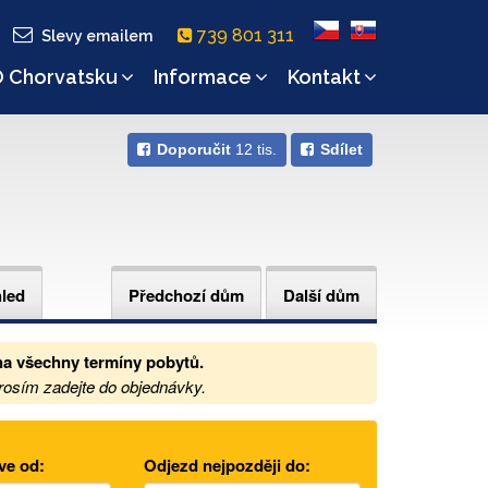
739 801 311
Slevy emailem
 Chorvatsku
Informace
Kontakt
Doporučit
12 tis.
Sdílet
hled
Předchozí dům
Další dům
na
všechny termíny pobytů.
prosím zadejte do objednávky.
ve od:
Odjezd nejpozději do: