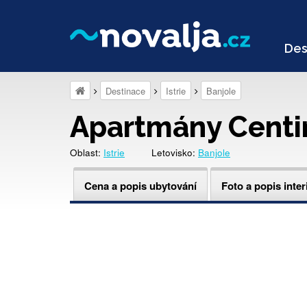
Des
Destinace
Istrie
Banjole
Apartmány Centin
Oblast:
Istrie
Letovisko:
Banjole
Cena a popis ubytování
Foto a popis inter