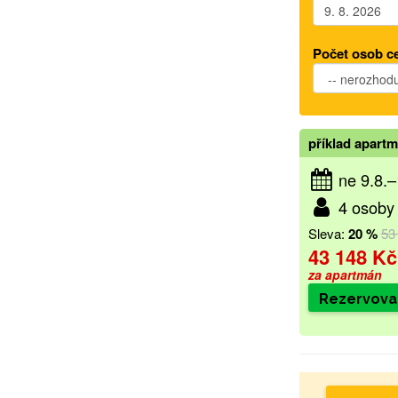
Počet osob c
příklad apart
ne 9.8.
4 osoby 
Sleva:
20 %
53
43 148 Kč
za apartmán
Rezervova