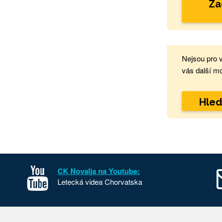
Za
Nejsou pro 
vás další mo
Hled
CK Novalja na Youtube:
Letecká videa Chorvatska