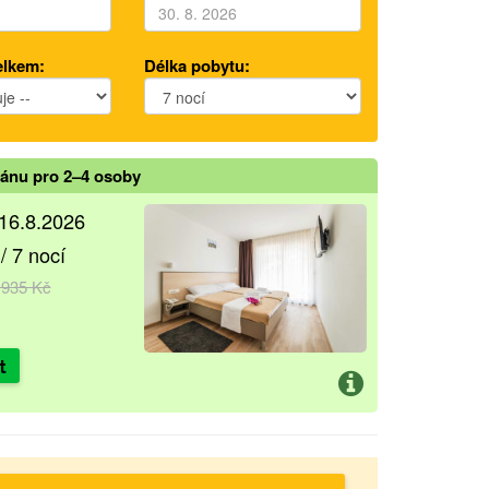
elkem:
Délka pobytu:
mánu pro 2–4 osoby
–16.8.2026
/ 7 nocí
 935 Kč
t