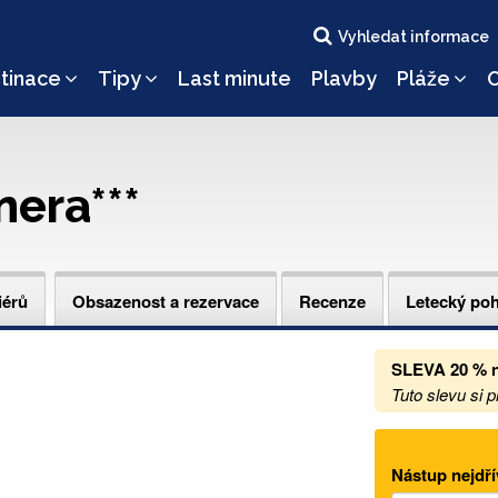
Vyhledat informace
tinace
Tipy
Last minute
Plavby
Pláže
O
era***
iérů
Obsazenost a rezervace
Recenze
Letecký po
SLEVA 20 %
Tuto slevu si 
Nástup nejdří