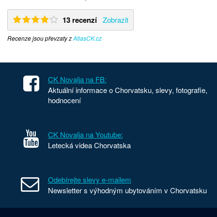
13 recenzí
Zobrazit
Recenze jsou převzaty z
AtlasCK.cz
CK Novalja na FB:
Aktuální informace o Chorvatsku, slevy, fotografie,
hodnocení
CK Novalja na Youtube:
Letecká videa Chorvatska
Odebírejte slevy e-mailem
Newsletter s výhodným ubytováním v Chorvatsku