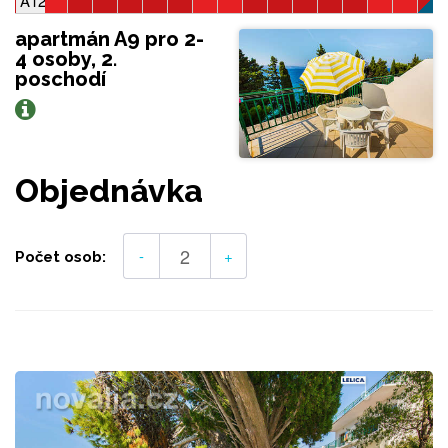
A12, 2-4 osoby, 1 ložnice
apartmán A9 pro 2-
4 osoby, 2.
poschodí
Objednávka
-
+
Počet osob: