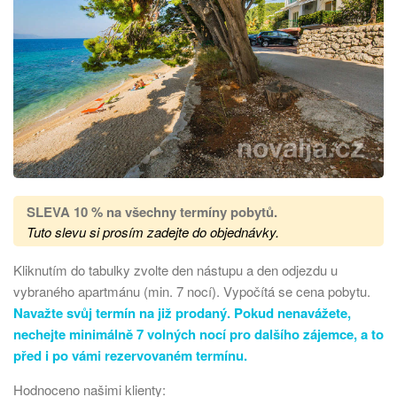
SLEVA 10 % na všechny termíny pobytů
.
Tuto slevu si prosím zadejte do objednávky.
Kliknutím do tabulky zvolte den nástupu a den odjezdu u
vybraného apartmánu (min. 7 nocí). Vypočítá se cena pobytu.
Navažte svůj termín na již prodaný. Pokud nenavážete,
nechejte minimálně 7 volných nocí pro dalšího zájemce, a to
před i po vámi rezervovaném termínu.
Hodnoceno našimi klienty: