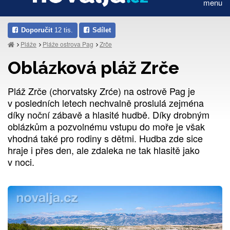
menu
Doporučit
12 tis.
Sdílet
Pláže
Pláže ostrova Pag
Zrče
Oblázková pláž Zrče
Pláž Zrče (chorvatsky Zrće) na ostrově Pag je
v posledních letech nechvalně proslulá zejména
díky noční zábavě a hlasité hudbě. Díky drobným
oblázkům a pozvolnému vstupu do moře je však
vhodná také pro rodiny s dětmi. Hudba zde sice
hraje i přes den, ale zdaleka ne tak hlasitě jako
v noci.