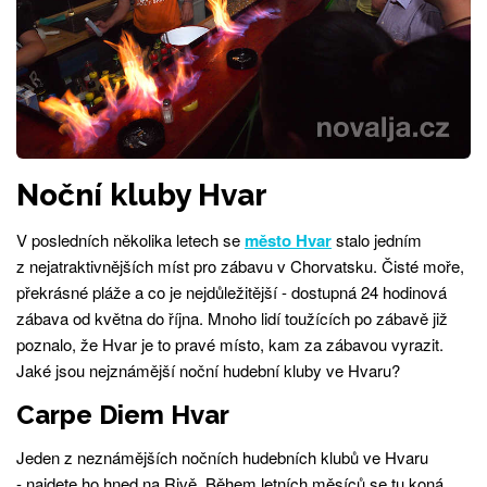
Noční kluby Hvar
V posledních několika letech se
město Hvar
stalo jedním
z nejatraktivnějších míst pro zábavu v Chorvatsku. Čisté moře,
překrásné pláže a co je nejdůležitější - dostupná 24 hodinová
zábava od května do října. Mnoho lidí toužících po zábavě již
poznalo, že Hvar je to pravé místo, kam za zábavou vyrazit.
Jaké jsou nejznámější noční hudební kluby ve Hvaru?
Carpe Diem Hvar
Jeden z neznámějších nočních hudebních klubů ve Hvaru
- najdete ho hned na Rivě. Během letních měsíců se tu koná