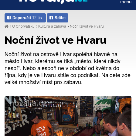
menu
Doporučit
12 tis.
Sdílet
O Chorvatsku
Kultura a zábava
Noční život ve Hvaru
Noční život ve Hvaru
Noční život na ostrově Hvar spoléhá hlavně na
město Hvar, kterému se říká „město, které nikdy
nespí“. Nebo alespoň ne v období od května do
října, kdy je ve Hvaru stále co podnikat. Najdete zde
velké množství míst pro zábavu.