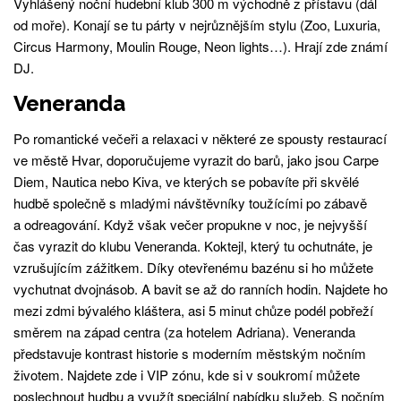
Vyhlášený noční hudební klub 300 m východně z přístavu (dál
od moře). Konají se tu párty v nejrůznějším stylu (Zoo, Luxuria,
Circus Harmony, Moulin Rouge, Neon lights…). Hrají zde známí
DJ.
Veneranda
Po romantické večeři a relaxaci v některé ze spousty restaurací
ve městě Hvar, doporučujeme vyrazit do barů, jako jsou Carpe
Diem, Nautica nebo Kiva, ve kterých se pobavíte při skvělé
hudbě společně s mladými návštěvníky toužícími po zábavě
a odreagování. Když však večer propukne v noc, je nejvyšší
čas vyrazit do klubu Veneranda. Koktejl, který tu ochutnáte, je
vzrušujícím zážitkem. Díky otevřenému bazénu si ho můžete
vychutnat dvojnásob. A bavit se až do ranních hodin. Najdete ho
mezi zdmi bývalého kláštera, asi 5 minut chůze podél pobřeží
směrem na západ centra (za hotelem Adriana). Veneranda
představuje kontrast historie s moderním městským nočním
životem. Najdete zde i VIP zónu, kde si v soukromí můžete
poslechnout hudbu a využít speciální nabídku služeb. S nočním