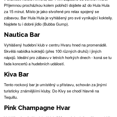
Příjemnou procházkou kolem pobřeží dojdete až do Hula Hula
za 15 minut. Místo je jako stvořené pro relax spojený se
zábavou. Bar Hula Hula je vyhlášený pro své vynikající kokteily.
Najdete tu i dobré jídlo (Bubba Gump).
Nautica Bar
Vyhlášený hudební klub v centru Hvaru hned na promenádě.
Skvělá nabídka koktejlů (přes 100 různých druhů) i jiných
nápojů. Ideální pro zábavu v letních horkých dnech - koná se tu
řada koncertů a hudebních událostí.
Kiva Bar
Tento rockový bar je umístěný u přístavu, schován za jinými
turisticky známějšími kluby. Do Kivy se chodí hlavně na
Tequillu.
Pink Champagne Hvar