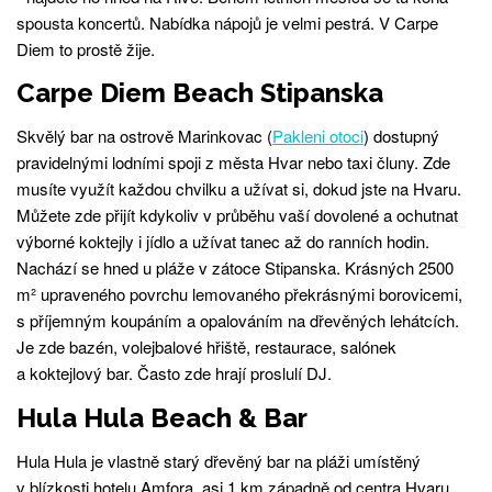
spousta koncertů. Nabídka nápojů je velmi pestrá. V Carpe
Diem to prostě žije.
Carpe Diem Beach Stipanska
Skvělý bar na ostrově Marinkovac (
Pakleni otoci
) dostupný
pravidelnými lodními spoji z města Hvar nebo taxi čluny. Zde
musíte využít každou chvilku a užívat si, dokud jste na Hvaru.
Můžete zde přijít kdykoliv v průběhu vaší dovolené a ochutnat
výborné koktejly i jídlo a užívat tanec až do ranních hodin.
Nachází se hned u pláže v zátoce Stipanska. Krásných 2500
m² upraveného povrchu lemovaného překrásnými borovicemi,
s příjemným koupáním a opalováním na dřevěných lehátcích.
Je zde bazén, volejbalové hřiště, restaurace, salónek
a koktejlový bar. Často zde hrají proslulí DJ.
Hula Hula Beach & Bar
Hula Hula je vlastně starý dřevěný bar na pláži umístěný
v blízkosti hotelu Amfora, asi 1 km západně od centra Hvaru.