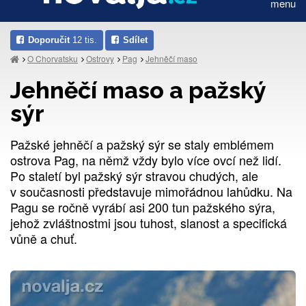
menu
Doporučit
12 tis.
Sdílet
O Chorvatsku
Ostrovy
Pag
Jehněčí maso
Jehněčí maso a pažský
sýr
Pažské jehněčí a pažský sýr se staly emblémem
ostrova Pag, na němž vždy bylo více ovcí než lidí.
Po staletí byl pažský sýr stravou chudých, ale
v současnosti představuje mimořádnou lahůdku. Na
Pagu se ročně vyrábí asi 200 tun pažského sýra,
jehož zvláštnostmi jsou tuhost, slanost a specifická
vůně a chuť.