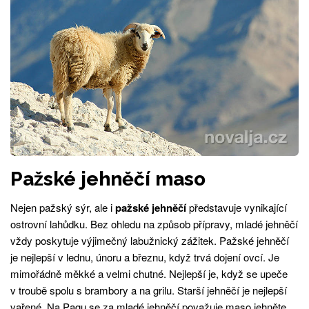
Pažské jehněčí maso
Nejen pažský sýr, ale i
pažské jehněčí
představuje vynikající
ostrovní lahůdku. Bez ohledu na způsob přípravy, mladé jehněčí
vždy poskytuje výjimečný labužnický zážitek. Pažské jehněčí
je nejlepší v lednu, únoru a březnu, když trvá dojení ovcí. Je
mimořádně měkké a velmi chutné. Nejlepší je, když se upeče
v troubě spolu s brambory a na grilu. Starší jehněčí je nejlepší
vařené. Na Pagu se za mladé jehněčí považuje maso jehněte