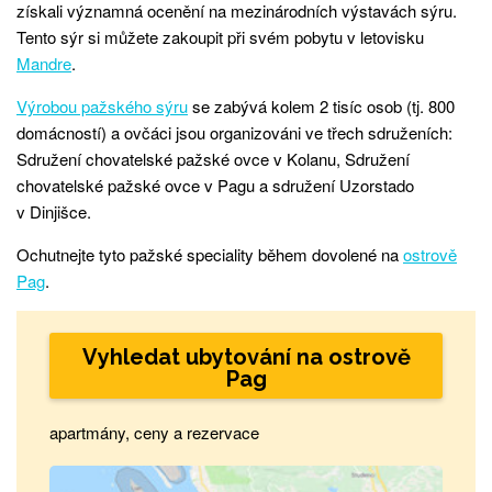
získali významná ocenění na mezinárodních výstavách sýru.
Tento sýr si můžete zakoupit při svém pobytu v letovisku
Mandre
.
Výrobou pažského sýru
se zabývá kolem 2 tisíc osob (tj. 800
domácností) a ovčáci jsou organizováni ve třech sdruženích:
Sdružení chovatelské pažské ovce v Kolanu, Sdružení
chovatelské pažské ovce v Pagu a sdružení Uzorstado
v Dinjišce.
Ochutnejte tyto pažské speciality během dovolené na
ostrově
Pag
.
Vyhledat ubytování na ostrově
Pag
apartmány, ceny a rezervace