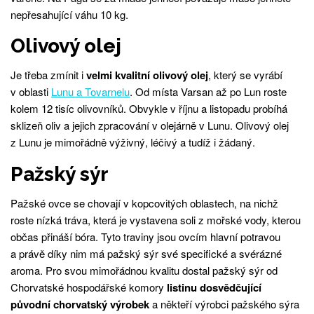
nepřesahující váhu 10 kg.
Olivový olej
Je třeba zmínit i
velmi kvalitní olivový olej
, který se vyrábí
v oblasti
Lunu a Tovarnelu
. Od místa Varsan až po Lun roste
kolem 12 tisíc olivovníků. Obvykle v říjnu a listopadu probíhá
sklizeň oliv a jejich zpracování v olejárně v Lunu. Olivový olej
z Lunu je mimořádně výživný, léčivý a tudíž i žádaný.
Pažský sýr
Pažské ovce se chovají v kopcovitých oblastech, na nichž
roste nízká tráva, která je vystavena soli z mořské vody, kterou
občas přináší bóra. Tyto traviny jsou ovcím hlavní potravou
a právě díky nim má pažský sýr své specifické a svérázné
aroma. Pro svou mimořádnou kvalitu dostal pažský sýr od
Chorvatské hospodářské komory
listinu dosvědčující
původní chorvatský výrobek
a někteří výrobci pažského sýra