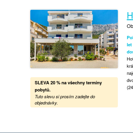
H
Ob
Pok
le
dos
Hot
kr
naj
dvo
SLEVA 20 %
na
všechny termíny
(24
pobytů.
Tuto slevu si prosím zadejte do
objednávky.