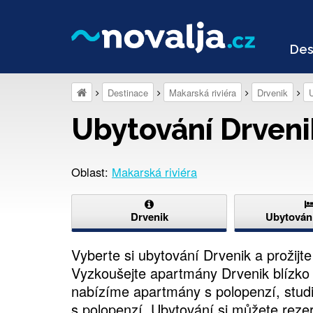
Des
Destinace
Makarská riviéra
Drvenik
Ubytování Drveni
Oblast:
Makarská riviéra
Drvenik
Ubytování
Vyberte si ubytování Drvenik a prožij
Vyzkoušejte apartmány Drvenik blízko 
nabízíme apartmány s polopenzí, studi
s polopenzí. Ubytování si můžete rezer