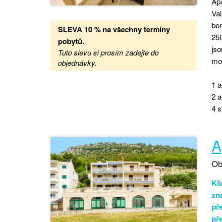
Apa
Val
bor
SLEVA 10 % na všechny termíny
25
pobytů
.
js
Tuto slevu si prosím zadejte do
moř
objednávky.
1 a
2 a
4 s
A
Ob
Kli
zn
př
př