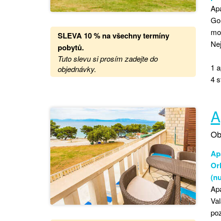
Apa
Go
moř
SLEVA 10 % na všechny termíny
Nej
pobytů
.
Tuto slevu si prosím zadejte do
1 a
objednávky.
4 s
A
Ob
Ap
Orh
(n
Apa
Va
poz