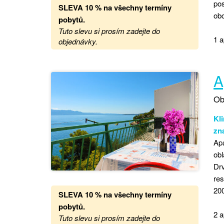
pos
SLEVA 10 % na všechny termíny
ob
pobytů
.
Tuto slevu si prosím zadejte do
1 a
objednávky.
A
Ob
Kli
zna
Ap
obl
Drv
res
200
SLEVA 10 % na všechny termíny
pobytů
.
2 a
Tuto slevu si prosím zadejte do