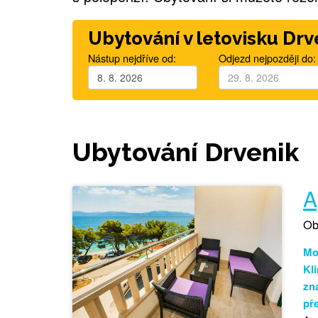
Ubytování v letovisku Drv
Nástup nejdříve od:
Odjezd nejpozději do:
Ubytování Drvenik
A
Ob
Mo
Kli
zn
př