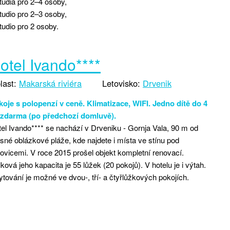
tudia pro 2–4 osoby,
tudio pro 2–3 osoby,
tudio pro 2 osoby.
otel Ivando****
last:
Makarská riviéra
Letovisko:
Drvenik
oje s polopenzí v ceně. Klimatizace, WIFI. Jedno dítě do 4
t zdarma (po předchozí domluvě).
el Ivando**** se nachází v Drveniku - Gornja Vala, 90 m od
sné oblázkové pláže, kde najdete i místa ve stínu pod
ovicemi. V roce 2015 prošel objekt kompletní renovací.
ková jeho kapacita je 55 lůžek (20 pokojů). V hotelu je i výtah.
tování je možné ve dvou-, tří- a čtyřlůžkových pokojích.