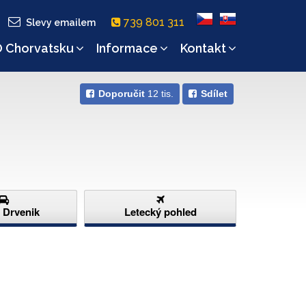
739 801 311
Slevy emailem
 Chorvatsku
Informace
Kontakt
Doporučit
12 tis.
Sdílet
d Drvenik
Letecký pohled