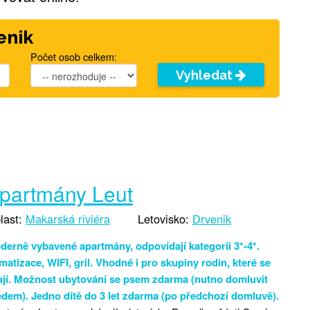
enik
Počet osob celkem:
Vyhledat
partmány Leut
last:
Makarská riviéra
Letovisko:
Drvenik
derně vybavené apartmány, odpovídají kategorii 3*-4*.
matizace, WIFI, gril. Vhodné i pro skupiny rodin, které se
ají. Možnost ubytování se psem zdarma (nutno domluvit
edem). Jedno dítě do 3 let zdarma (po předchozí domluvě).