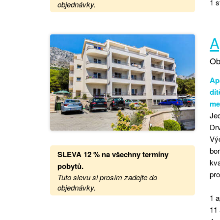
1 s
objednávky.
A
Ob
Ap
dí
men
Jed
Drv
Vý
bor
SLEVA 12 %
na
všechny termíny
kva
pobytů.
pro
Tuto slevu si prosím zadejte do
objednávky.
1 a
11 