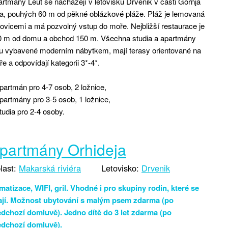
rtmány Leut se nacházejí v letovisku Drvenik v části Gornja
a, pouhých 60 m od pěkné oblázkové pláže. Pláž je lemovaná
ovicemi a má pozvolný vstup do moře. Nejbližší restaurace je
0 m od domu a obchod 150 m. Všechna studia a apartmány
ou vybavené moderním nábytkem, mají terasy orientované na
e a odpovídají kategorii 3*-4*.
partmán pro 4-7 osob, 2 ložnice,
partmány pro 3-5 osob, 1 ložnice,
tudia pro 2-4 osoby.
partmány Orhideja
last:
Makarská riviéra
Letovisko:
Drvenik
matizace, WIFI, gril. Vhodné i pro skupiny rodin, které se
ají. Možnost ubytování s malým psem zdarma (po
edchozí domluvě). Jedno dítě do 3 let zdarma (po
edchozí domluvě).