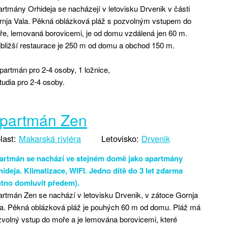
rtmány Orhideja se nacházejí v letovisku Drvenik v části
rnja Vala. Pěkná oblázková pláž s pozvolným vstupem do
e, lemovaná borovicemi, je od domu vzdálená jen 60 m.
bližší restaurace je 250 m od domu a obchod 150 m.
partmán pro 2-4 osoby, 1 ložnice,
tudia pro 2-4 osoby.
partmán Zen
last:
Makarská riviéra
Letovisko:
Drvenik
artmán se nachází ve stejném domě jako apartmány
ideja. Klimatizace, WIFI. Jedno dítě do 3 let zdarma
utno domluvit předem).
rtmán Zen se nachází v letovisku Drvenik, v zátoce Gornja
la. Pěkná oblázková pláž je pouhých 60 m od domu. Pláž má
volný vstup do moře a je lemována borovicemi, které