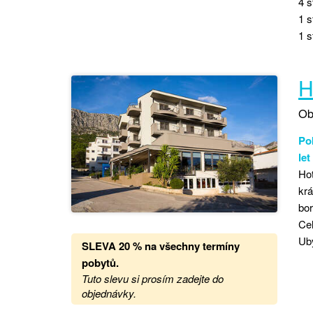
4 s
1 s
1 s
H
Ob
Pok
le
Hot
krá
bor
Cel
Uby
SLEVA 20 %
na
všechny termíny
pobytů.
Tuto slevu si prosím zadejte do
objednávky.