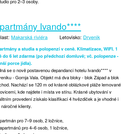
tudio pro 2–3 osoby.
partmány Ivando****
last:
Makarská riviéra
Letovisko:
Drvenik
artmány a studia s polopenzí v ceně. Klimatizace, WIFI. 1
tě do 6 let zdarma (po předchozí domluvě; vč. polopenze -
ší porce jídla).
ná se o nově postavenou depandanci hotelu Ivando**** v
eniku - Gornja Vala. Objekt má dva bloky - blok Západ a blok
chod. Nachází se 120 m od krásné oblázkové pláže lemované
ovicemi, kde najdete i místa ve stínu. Krásné ubytování v
litním provedení získalo klasifikaci 4 hvězdiček a je vhodné i
 náročné klienty.
partmán pro 7–9 osob, 2 ložnice,
apartmánů pro 4–6 osob, 1 ložnice,