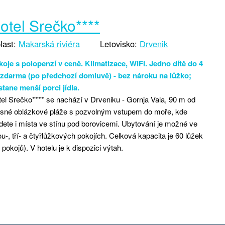
otel Srečko****
last:
Makarská riviéra
Letovisko:
Drvenik
oje s polopenzí v ceně. Klimatizace, WIFI. Jedno dítě do 4
t zdarma (po předchozí domluvě) - bez nároku na lůžko;
tane menší porci jídla.
el Srečko**** se nachází v Drveniku - Gornja Vala, 90 m od
ásné oblázkové pláže s pozvolným vstupem do moře, kde
dete i místa ve stínu pod borovicemi. Ubytování je možné ve
u-, tří- a čtyřlůžkových pokojích. Celková kapacita je 60 lůžek
 pokojů). V hotelu je k dispozici výtah.