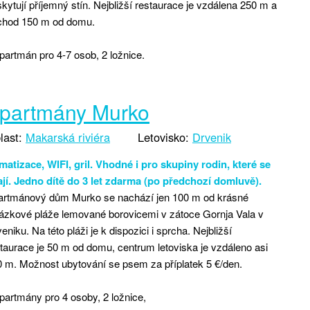
kytují příjemný stín. Nejbližší restaurace je vzdálena 250 m a
chod 150 m od domu.
partmán pro 4-7 osob, 2 ložnice.
partmány Murko
last:
Makarská riviéra
Letovisko:
Drvenik
matizace, WIFI, gril. Vhodné i pro skupiny rodin, které se
jí. Jedno dítě do 3 let zdarma (po předchozí domluvě).
artmánový dům Murko se nachází jen 100 m od krásné
ázkové pláže lemované borovicemi v zátoce Gornja Vala v
eniku. Na této pláži je k dispozici i sprcha. Nejbližší
taurace je 50 m od domu, centrum letoviska je vzdáleno asi
 m. Možnost ubytování se psem za příplatek 5 €/den.
partmány pro 4 osoby, 2 ložnice,