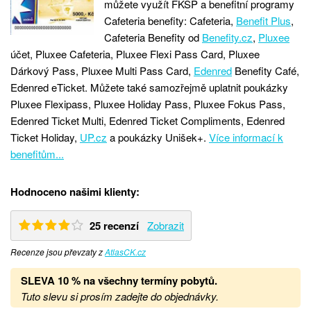
můžete využít FKSP a benefitní programy
Cafeteria benefity: Cafeteria,
Benefit Plus
,
Cafeteria Benefity od
Benefity.cz
,
Pluxee
účet, Pluxee Cafeteria, Pluxee Flexi Pass Card, Pluxee
Dárkový Pass, Pluxee Multi Pass Card,
Edenred
Benefity Café,
Edenred eTicket. Můžete také samozřejmě uplatnit poukázky
Pluxee Flexipass, Pluxee Holiday Pass, Pluxee Fokus Pass,
Edenred Ticket Multi, Edenred Ticket Compliments, Edenred
Ticket Holiday,
UP.cz
a poukázky Unišek+.
Více informací k
benefitům...
Hodnoceno našimi klienty:
25 recenzí
Zobrazit
Recenze jsou převzaty z
AtlasCK.cz
SLEVA 10 % na všechny termíny pobytů
.
Tuto slevu si prosím zadejte do objednávky.