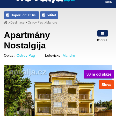
menu
Doporučit
12 tis.
Sdílet
Destinace
Ostrov Pag
Mandre
Apartmány
menu
Nostalgija
Oblast:
Ostrov Pag
Letovisko:
Mandre
30 m od pláže
Sleva