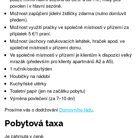
povolen i v hlavní sezóně.
Možnost zapůjčení jídelní židličky zdarma (nutno domluvit
předem).
Možnost využití pračky ve společné místnosti v přízemí za
příplatek 5 €/1 praní.
Možnost úschovy nafukovacích lehátek, hraček apod. ve
společné místnosti v přízemí domu.
Ve společné místnosti v přízemí je klientům k dispozici velký
mrazák (především pro klienty apartmánů A2 a A5).
1 ručník/osobu/týden
Houbičky na nádobí
Kuchyňské utěrky
Toaletní papír (jen na začátku pobytu)
Výměna povlečení (za 7–10 dní)
Prosíme vás o dodržování
Domovního řádu
.
Pobytová taxa
Je zahrnuta v ceně.