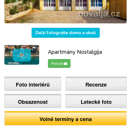
Další fotografie domu a okolí
Apartmány Nostalgija
Přehrát
Foto interiérů
Recenze
Obsazenost
Letecké foto
Volné termíny a cena