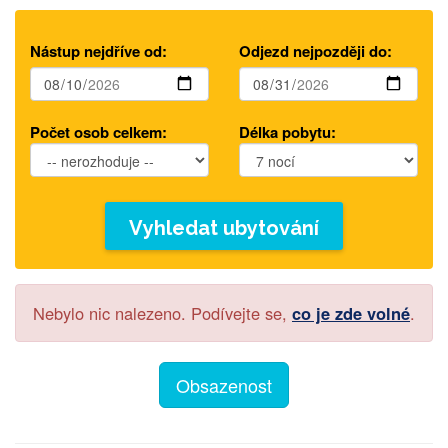
Nástup nejdříve od:
Odjezd nejpozději do:
Počet osob celkem:
Délka pobytu:
Vyhledat ubytování
Nebylo nic nalezeno. Podívejte se,
co je zde volné
.
Obsazenost