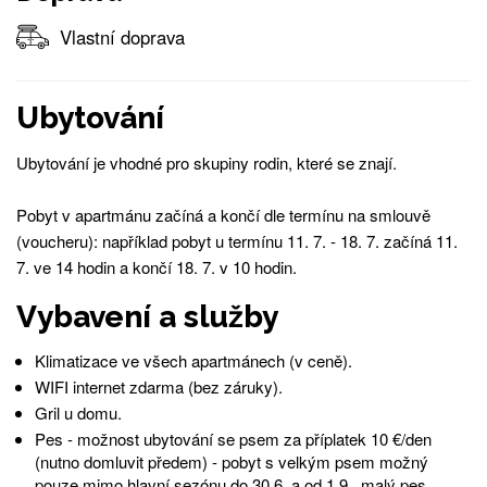
Vlastní doprava
Ubytování
Ubytování je vhodné pro skupiny rodin, které se znají.
Pobyt v apartmánu začíná a končí dle termínu na smlouvě
(voucheru): například pobyt u termínu 11. 7. - 18. 7. začíná 11.
7. ve 14 hodin a končí 18. 7. v 10 hodin.
Vybavení a služby
Klimatizace ve všech apartmánech (v ceně).
WIFI internet zdarma (bez záruky).
Gril u domu.
Pes - možnost ubytování se psem za příplatek 10 €/den
(nutno domluvit předem) - pobyt s velkým psem možný
pouze mimo hlavní sezónu do 30.6. a od 1.9., malý pes