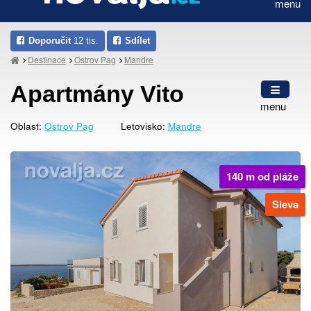
menu
Doporučit
12 tis.
Sdílet
Destinace
Ostrov Pag
Mandre
Apartmány Vito
menu
Oblast:
Ostrov Pag
Letovisko:
Mandre
140 m od pláže
Sleva