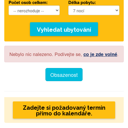
Počet osob celkem:
Délka pobytu:
Vyhledat ubytování
Nebylo nic nalezeno. Podívejte se,
co je zde volné
.
Obsazenost
Zadejte si požadovaný termín
přímo do kalendáře.