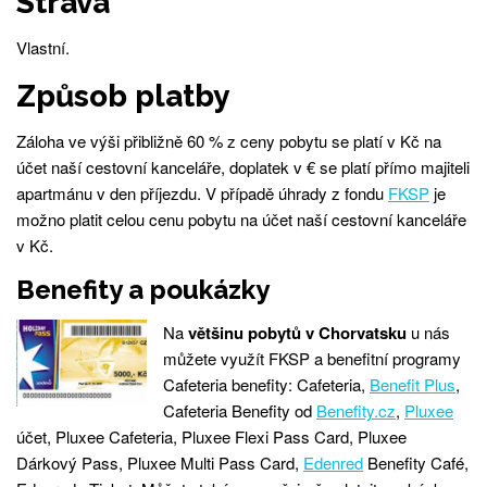
Strava
Vlastní.
Způsob platby
Záloha ve výši přibližně 60 % z ceny pobytu se platí v Kč na
účet naší cestovní kanceláře, doplatek v € se platí přímo majiteli
apartmánu v den příjezdu. V případě úhrady z fondu
FKSP
je
možno platit celou cenu pobytu na účet naší cestovní kanceláře
v Kč.
Benefity a poukázky
Na
většinu pobytů v Chorvatsku
u nás
můžete využít FKSP a benefitní programy
Cafeteria benefity: Cafeteria,
Benefit Plus
,
Cafeteria Benefity od
Benefity.cz
,
Pluxee
účet, Pluxee Cafeteria, Pluxee Flexi Pass Card, Pluxee
Dárkový Pass, Pluxee Multi Pass Card,
Edenred
Benefity Café,