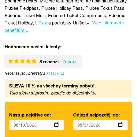
Edenred eTicket. Můžete také samozřejmě uplatnit poukázky
Pluxee Flexipass, Pluxee Holiday Pass, Pluxee Fokus Pass,
Edenred Ticket Multi, Edenred Ticket Compliments, Edenred
Ticket Holiday,
UP.cz
a poukázky Unišek+.
Více informací k
benefitům...
Hodnoceno našimi klienty:
8 recenzí
Zobrazit
Recenze jsou převzaty z
AtlasCK.cz
SLEVA 10 % na všechny termíny pobytů
.
Tuto slevu si prosím zadejte do objednávky.
Nástup nejdříve od:
Odjezd nejpozději do: