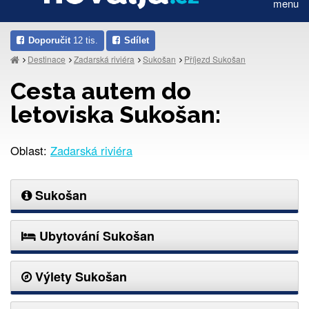
menu
Doporučit
12 tis.
Sdílet
Destinace
Zadarská riviéra
Sukošan
Příjezd Sukošan
Cesta autem do
letoviska Sukošan:
Oblast:
Zadarská riviéra
Sukošan
Ubytování Sukošan
Výlety Sukošan