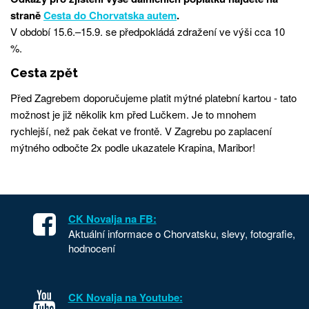
straně
Cesta do Chorvatska autem
.
V období 15.6.–15.9. se předpokládá zdražení ve výši cca 10
%.
Cesta zpět
Před Zagrebem doporučujeme platit mýtné platební kartou - tato
možnost je již několik km před Lučkem. Je to mnohem
rychlejší, než pak čekat ve frontě. V Zagrebu po zaplacení
mýtného odbočte 2x podle ukazatele Krapina, Maribor!
CK Novalja na FB:
Aktuální informace o Chorvatsku, slevy, fotografie,
hodnocení
CK Novalja na Youtube: