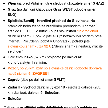
Wien
(již před Vídní je nutné sledovat ukazatele směr
GRAZ
)
Graz
(na dálniční křižovatce
Graz WEST
odbočte směr
SLO
)
Spielfeld/Šentilj - hraniční přechod do Slovinska.
Na
hranicích nebo těsně za hraničním přechodem u čerpací
stanice PETROL je nutné koupit slovinskou
elektronickou
dálniční známku (pokud jste si ji již nezakoupili předem přes
internet). Pro 7denní pobyt v Chorvatsku potřebujete
slovinskou známku za 32 €
(7denní známka nestačí, vracíte
se 8. den).
Celé
Slovinsko
(57 km) projedete po dálnici až
k chorvatským hranicím.
Pozor
, po 25 km jízdy po slovinské dálnici odbočte doprava
na dálnici směr
ZAGREB
!
Zagreb
(dále po dálnici směr
SPLIT
)
Zadar II - východ
dálniční výjezd 18 - sjeďte z dálnice (263.
km dálnice), dále směr
Sukošan
.
Sukošan
Odkazy pro zjištění výše dálničních poplatků najdete na