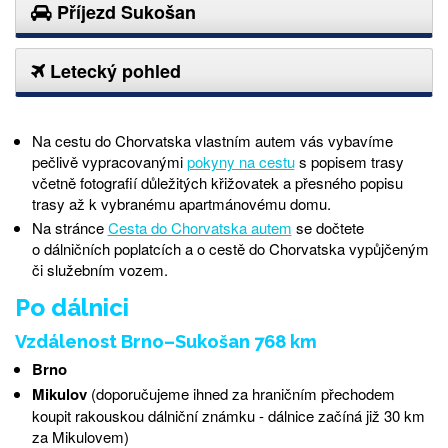
Příjezd Sukošan
Letecký pohled
Na cestu do Chorvatska vlastním autem vás vybavíme
pečlivě vypracovanými
pokyny na cestu
s popisem trasy
včetně fotografií důležitých křižovatek a přesného popisu
trasy až k vybranému apartmánovému domu.
Na stránce
Cesta do Chorvatska autem
se dočtete
o dálničních poplatcích a o cestě do Chorvatska vypůjčeným
či služebním vozem.
Po dálnici
Vzdálenost Brno–Sukošan 768 km
Brno
Mikulov
(doporučujeme ihned za hraničním přechodem
koupit rakouskou dálniční známku - dálnice začíná již 30 km
za Mikulovem)