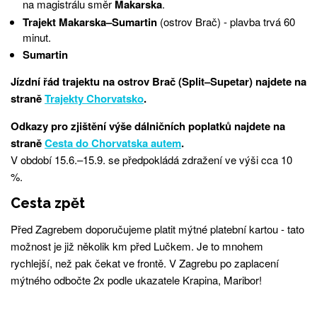
na magistrálu směr
Makarska
.
Trajekt Makarska–Sumartin
(ostrov Brač) - plavba trvá 60
minut.
Sumartin
Jízdní řád trajektu na ostrov Brač (Split–Supetar) najdete na
straně
Trajekty Chorvatsko
.
Odkazy pro zjištění výše dálničních poplatků najdete na
straně
Cesta do Chorvatska autem
.
V období 15.6.–15.9. se předpokládá zdražení ve výši cca 10
%.
Cesta zpět
Před Zagrebem doporučujeme platit mýtné platební kartou - tato
možnost je již několik km před Lučkem. Je to mnohem
rychlejší, než pak čekat ve frontě. V Zagrebu po zaplacení
mýtného odbočte 2x podle ukazatele Krapina, Maribor!