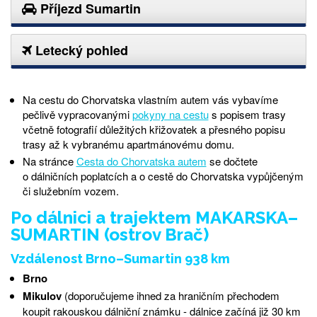
Příjezd Sumartin
Letecký pohled
Na cestu do Chorvatska vlastním autem vás vybavíme
pečlivě vypracovanými
pokyny na cestu
s popisem trasy
včetně fotografií důležitých křižovatek a přesného popisu
trasy až k vybranému apartmánovému domu.
Na stránce
Cesta do Chorvatska autem
se dočtete
o dálničních poplatcích a o cestě do Chorvatska vypůjčeným
či služebním vozem.
Po dálnici a trajektem MAKARSKA
–
SUMARTIN (ostrov Brač)
Vzdálenost Brno–Sumartin 938 km
Brno
Mikulov
(doporučujeme ihned za hraničním přechodem
koupit rakouskou dálniční známku - dálnice začíná již 30 km