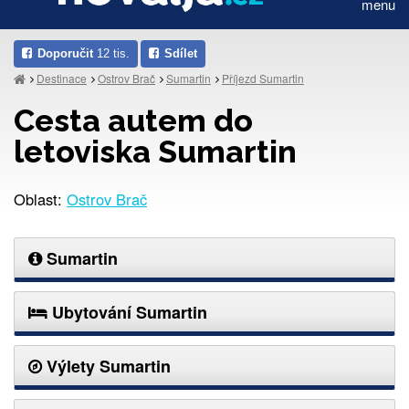
menu
Doporučit
12 tis.
Sdílet
Destinace
Ostrov Brač
Sumartin
Příjezd Sumartin
Cesta autem do
letoviska Sumartin
Oblast:
Ostrov Brač
Sumartin
Ubytování Sumartin
Výlety Sumartin