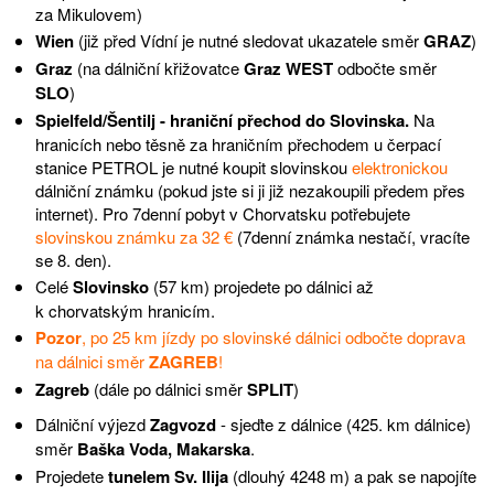
za Mikulovem)
Wien
(již před Vídní je nutné sledovat ukazatele směr
GRAZ
)
Graz
(na dálniční křižovatce
Graz WEST
odbočte směr
SLO
)
Spielfeld/Šentilj - hraniční přechod do Slovinska.
Na
hranicích nebo těsně za hraničním přechodem u čerpací
stanice PETROL je nutné koupit slovinskou
elektronickou
dálniční známku (pokud jste si ji již nezakoupili předem přes
internet). Pro 7denní pobyt v Chorvatsku potřebujete
slovinskou známku za 32 €
(7denní známka nestačí, vracíte
se 8. den).
Celé
Slovinsko
(57 km) projedete po dálnici až
k chorvatským hranicím.
Pozor
, po 25 km jízdy po slovinské dálnici odbočte doprava
na dálnici směr
ZAGREB
!
Zagreb
(dále po dálnici směr
SPLIT
)
Dálniční výjezd
Zagvozd
- sjeďte z dálnice (425. km dálnice)
směr
Baška Voda, Makarska
.
Projedete
tunelem Sv. Ilija
(dlouhý 4248 m) a pak se napojíte