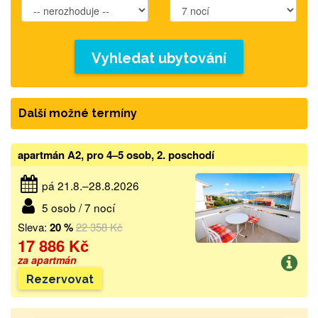
Vyhledat ubytování
Další možné termíny
apartmán A2, pro 4–5 osob, 2. poschodí
pá 21.8.–28.8.2026
5 osob / 7 nocí
Sleva:
20 %
22 358 Kč
17 886 Kč
za apartmán
Rezervovat