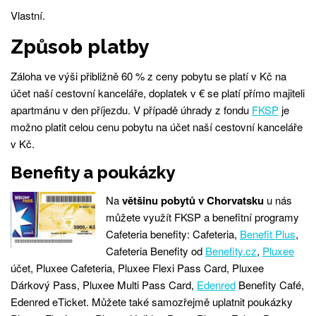
Vlastní.
Způsob platby
Záloha ve výši přibližně 60 % z ceny pobytu se platí v Kč na
účet naší cestovní kanceláře, doplatek v € se platí přímo majiteli
apartmánu v den příjezdu. V případě úhrady z fondu
FKSP
je
možno platit celou cenu pobytu na účet naší cestovní kanceláře
v Kč.
Benefity a poukázky
Na
většinu pobytů v Chorvatsku
u nás
můžete využít FKSP a benefitní programy
Cafeteria benefity: Cafeteria,
Benefit Plus
,
Cafeteria Benefity od
Benefity.cz
,
Pluxee
účet, Pluxee Cafeteria, Pluxee Flexi Pass Card, Pluxee
Dárkový Pass, Pluxee Multi Pass Card,
Edenred
Benefity Café,
Edenred eTicket. Můžete také samozřejmě uplatnit poukázky