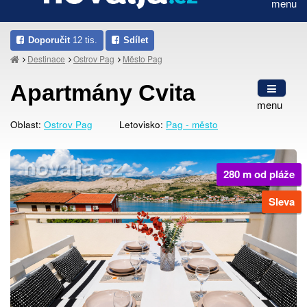
menu
Doporučit
12 tis.
Sdílet
Destinace
Ostrov Pag
Město Pag
Apartmány Cvita
menu
Oblast:
Ostrov Pag
Letovisko:
Pag - město
280 m od pláže
Sleva