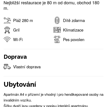
Nejbližší restaurace je 80 m od domu, obchod 180
m.
Pláž 280 m
Dítě zdarma
Gril
Klimatizace
Wi-Fi
Pes povolen
Doprava
Vlastní doprava
Ubytování
Apartmán A4 v přízemí je vhodný i pro hendikepované osoby na
invalidním vozíku.
Šířky dveří jsou uvedeny v popisu interiérů apartmánu.