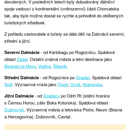
dovolených. V posledních letech byly dobudovány dálniční
spoje vedoucí z kontinentální (vnitrozemní) části Chorvatska
tak, aby bylo možno dostat se rychle a pohodlně do oblíbených
turistických středisek.
Z pohledu cestovatele a turisty se dále dělí na Dalmácii severní,
střední a jižní.
Severní Dalmácie
- od Karlobagu po Rogoznicu. Spádová
oblast
Zadar
. Ostatní známá města a letní destinace jako
Biograd na Moru
,
Vodice
,
Šibenik
.
Střední Dalmácie
- od Rogoznice po
Gradac
. Spádová oblast
Split
. Významná místa jako
Trogir
,
Omiš
,
Makarska
.
Jižní Dalmácie
- od
Gradacu
po Oštri Rt (státní hranice
s Černou Horou, záliv Boka Kotorska). Spádová oblast
Dubrovník
. Významná města a letoviska Ploče, Neum (Bosna
a Hercegovina), Dubrovník, Cavtat.