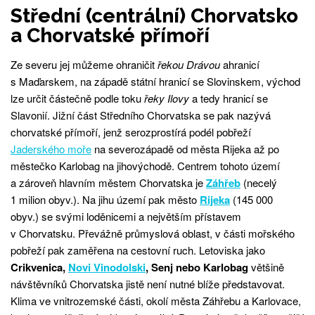
Střední (centrální) Chorvatsko
a Chorvatské přímoří
Ze severu jej můžeme ohraničit
řekou Drávou
ahranicí
s Maďarskem, na západě státní hranicí se Slovinskem, východ
lze určit částečně podle toku
řeky Ilovy
a tedy hranicí se
Slavonií. Jižní část Středního Chorvatska se pak nazývá
chorvatské přímoří, jenž serozprostírá podél pobřeží
Jaderského moře
na severozápadě od města Rijeka až po
městečko Karlobag na jihovýchodě. Centrem tohoto území
a zároveň hlavním městem Chorvatska je
Záhřeb
(necelý
1 milion obyv.). Na jihu území pak město
Rijeka
(145 000
obyv.) se svými loděnicemi a největším přístavem
v Chorvatsku. Převážně průmyslová oblast, v části mořského
pobřeží pak zaměřena na cestovní ruch. Letoviska jako
Crikvenica,
Novi Vinodolski
, Senj nebo Karlobag
většině
návštěvníků Chorvatska jistě není nutné blíže představovat.
Klima ve vnitrozemské části, okolí města Záhřebu a Karlovace,