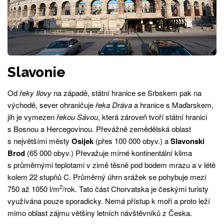
Slavonie
Od
řeky Ilovy
na západě, státní hranice se Srbskem pak na
východě, sever ohraničuje
řeka Dráva
a hranice s Maďarskem,
jih je vymezen
řekou Sávou
, která zároveň tvoří státní hranici
s Bosnou a Hercegovinou. Převážně zemědělská oblast
s největšími městy
Osijek
(přes 100 000 obyv.) a
Slavonski
Brod
(65 000 obyv.) Převažuje mírné kontinentální klima
s průměrnými teplotami v zimě těsně pod bodem mrazu a v létě
kolem 22 stupňů C. Průměrný úhrn srážek se pohybuje mezi
2
750 až 1050 l/m
/rok. Tato část Chorvatska je českými turisty
využívána pouze sporadicky. Nemá přístup k moři a proto leží
mimo oblast zájmu většiny letních návštěvníků z Česka.