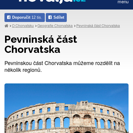
menu
Doporučit
12 tis.
Sdílet
O Chorvatsku
Geografie Chorvatska
Pevninská část Chorvatska
Pevninská část
Chorvatska
Pevninskou část Chorvatska můžeme rozdělit na
několik regionů.