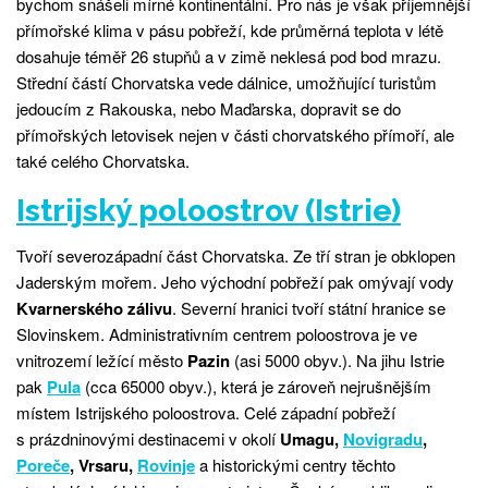
bychom snášeli mírné kontinentální. Pro nás je však příjemnější
přímořské klima v pásu pobřeží, kde průměrná teplota v létě
dosahuje téměř 26 stupňů a v zimě neklesá pod bod mrazu.
Střední částí Chorvatska vede dálnice, umožňující turistům
jedoucím z Rakouska, nebo Maďarska, dopravit se do
přímořských letovisek nejen v části chorvatského přímoří, ale
také celého Chorvatska.
Istrijský poloostrov (Istrie)
Tvoří severozápadní část Chorvatska. Ze tří stran je obklopen
Jaderským mořem. Jeho východní pobřeží pak omývají vody
Kvarnerského zálivu
. Severní hranici tvoří státní hranice se
Slovinskem. Administrativním centrem poloostrova je ve
vnitrozemí ležící město
Pazin
(asi 5000 obyv.). Na jihu Istrie
pak
Pula
(cca 65000 obyv.), která je zároveň nejrušnějším
místem Istrijského poloostrova. Celé západní pobřeží
s prázdninovými destinacemi v okolí
Umagu,
Novigradu
,
Poreče
, Vrsaru,
Rovinje
a historickými centry těchto