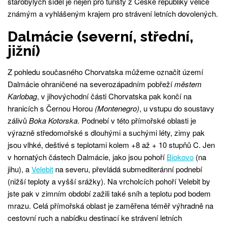
starobylých sídel je nejen pro turisty z České republiky velice
známým a vyhlášeným krajem pro strávení letních dovolených.
Dalmácie (severní, střední,
jižní)
Z pohledu současného Chorvatska můžeme označit území
Dalmácie ohraničené na severozápadním pobřeží
městem
Karlobag
, v jihovýchodní části Chorvatska pak končí na
hranicích s Černou Horou
(Montenegro)
, u vstupu do soustavy
zálivů
Boka Kotorska
. Podnebí v této přímořské oblasti je
výrazně středomořské s dlouhými a suchými léty, zimy pak
jsou vlhké, deštivé s teplotami kolem +8 až + 10 stupňů C. Jen
v hornatých částech Dalmácie, jako jsou pohoří
Biokovo
(na
jihu), a
Velebit
na severu, převládá submediteránní podnebí
(nižší teploty a vyšší srážky). Na vrcholcích pohoří Velebit by
jste pak v zimním období zažili také sníh a teplotu pod bodem
mrazu. Celá přímořská oblast je zaměřena téměř výhradně na
cestovní ruch a nabídku destinací ke strávení letních